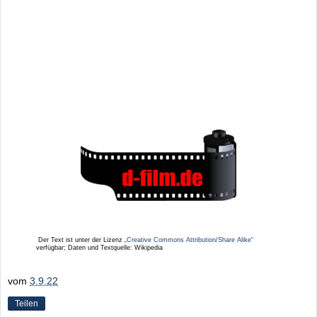
Der Text ist unter der Lizenz
„Creative Commons Attribution/Share Alike“
verfügbar; Daten und Textquelle: Wikipedia
vom
3.9.22
Teilen