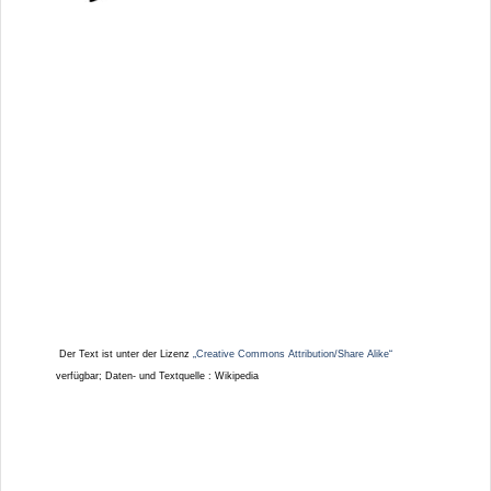
Der Text ist unter der Lizenz
„Creative Commons Attribution/Share Alike“
verfügbar; Daten- und Textquelle : Wikipedia