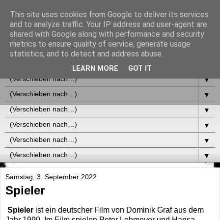
This site uses cookies from Google to deliver its services
and to analyze traffic. Your IP address and user-agent are
shared with Google along with performance and security
metrics to ensure quality of service, generate usage
statistics, and to detect and address abuse.
▼
LEARN MORE
GOT IT
▼
▼
▼
▼
▼
▼
Samstag, 3. September 2022
Spieler
Spieler
ist ein deutscher Film von Dominik Graf aus dem
Jahr 1990. Im Film spielen Peter Lohmeyer und Hansa