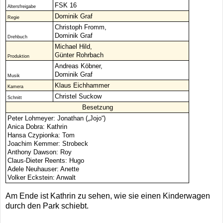
FSK 16
Altersfreigabe
Dominik Graf
Regie
Christoph Fromm,
Dominik Graf
Drehbuch
Michael Hild,
Günter Rohrbach
Produktion
Andreas Köbner,
Dominik Graf
Musik
Klaus Eichhammer
Kamera
Christel Suckow
Schnitt
Besetzung
Peter Lohmeyer: Jonathan („Jojo“)
Anica Dobra: Kathrin
Hansa Czypionka: Tom
Joachim Kemmer: Strobeck
Anthony Dawson: Roy
Claus-Dieter Reents: Hugo
Adele Neuhauser: Anette
Volker Eckstein: Anwalt
Am Ende ist Kathrin zu sehen, wie sie einen Kinderwagen
durch den Park schiebt.