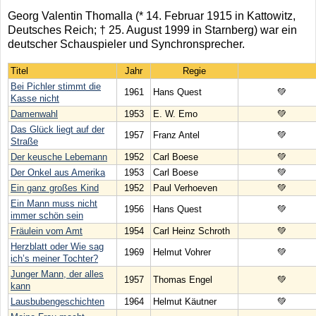
Georg Valentin Thomalla (* 14. Februar 1915 in Kattowitz,
Deutsches Reich; † 25. August 1999 in Starnberg) war ein
deutscher Schauspieler und Synchronsprecher.
Titel
Jahr
Regie
Bei Pichler stimmt die
1961
Hans Quest
💚
Kasse nicht
Damenwahl
1953
E. W. Emo
💚
Das Glück liegt auf der
1957
Franz Antel
💚
Straße
Der keusche Lebemann
1952
Carl Boese
💚
Der Onkel aus Amerika
1953
Carl Boese
💚
Ein ganz großes Kind
1952
Paul Verhoeven
💚
Ein Mann muss nicht
1956
Hans Quest
💚
immer schön sein
Fräulein vom Amt
1954
Carl Heinz Schroth
💚
Herzblatt oder Wie sag
1969
Helmut Vohrer
💚
ich’s meiner Tochter?
Junger Mann, der alles
1957
Thomas Engel
💚
kann
Lausbubengeschichten
1964
Helmut Käutner
💚