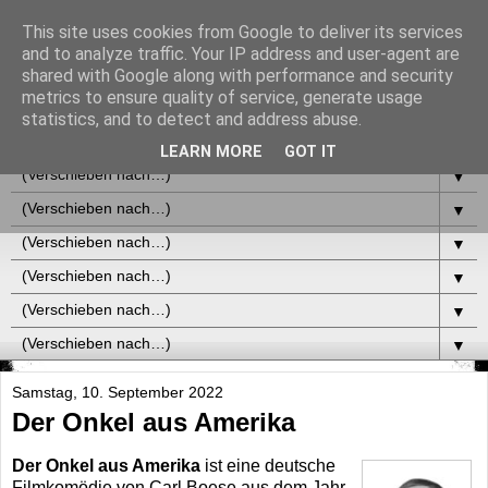
This site uses cookies from Google to deliver its services
and to analyze traffic. Your IP address and user-agent are
shared with Google along with performance and security
metrics to ensure quality of service, generate usage
statistics, and to detect and address abuse.
▼
LEARN MORE
GOT IT
▼
▼
▼
▼
▼
▼
Samstag, 10. September 2022
Der Onkel aus Amerika
Der Onkel aus Amerika
ist eine deutsche
Filmkomödie von Carl Boese aus dem Jahr