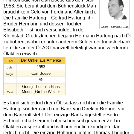
1953. Sie beruht auf dem Bühnenstück Man
braucht kein Geld von Ferdinand Altenkirch.
Die Familie Hartung – Gertrud Hartung, ihr
Bruder Hermann und dessen Tochter
Georg Thomalla (1946)
Elisabeth – ist hoch verschuldet. In der
Kleinstadt Groditzkirchen begann Hermann Hartung nach Öl
zu bohren, wobei er unter anderem Gelder der Industriebank
lieh, die an der Öl-AG finanziell beteiligt war und wiederum
Ölaktien erwarb.
Der Onkel aus Amerika
Titel
1953
Jahr
Carl Boese
Regie
💚
Georg Thomalla.Hans
Moser:,Grethe Weiser
Cast
Es fand sich jedoch kein Öl, sodass nicht nur die Familie
Hartung, sondern auch die Bank von Direktor Brenner vor
dem Bankrott steht. Der einzige Bankangestellte Bodo
Schmidt erhält seinen Lohn schon seit geraumer Zeit in
Ölaktien ausgezahlt und will nun endlich kündigen, darf
jedoch nicht. Die einzige Hoffnung liegt in Thomas Theodor