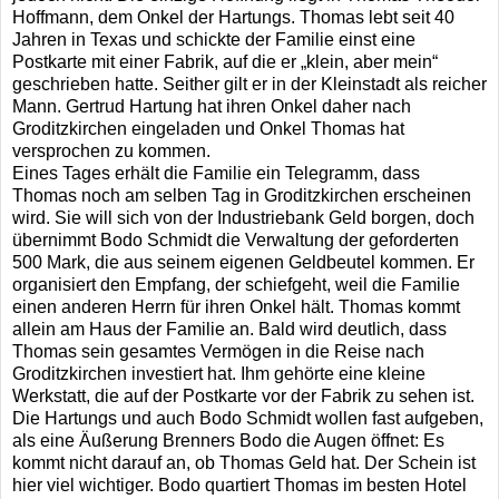
Hoffmann, dem Onkel der Hartungs. Thomas lebt seit 40
Jahren in Texas und schickte der Familie einst eine
Postkarte mit einer Fabrik, auf die er „klein, aber mein“
geschrieben hatte. Seither gilt er in der Kleinstadt als reicher
Mann. Gertrud Hartung hat ihren Onkel daher nach
Groditzkirchen eingeladen und Onkel Thomas hat
versprochen zu kommen.
Eines Tages erhält die Familie ein Telegramm, dass
Thomas noch am selben Tag in Groditzkirchen erscheinen
wird. Sie will sich von der Industriebank Geld borgen, doch
übernimmt Bodo Schmidt die Verwaltung der geforderten
500 Mark, die aus seinem eigenen Geldbeutel kommen. Er
organisiert den Empfang, der schiefgeht, weil die Familie
einen anderen Herrn für ihren Onkel hält. Thomas kommt
allein am Haus der Familie an. Bald wird deutlich, dass
Thomas sein gesamtes Vermögen in die Reise nach
Groditzkirchen investiert hat. Ihm gehörte eine kleine
Werkstatt, die auf der Postkarte vor der Fabrik zu sehen ist.
Die Hartungs und auch Bodo Schmidt wollen fast aufgeben,
als eine Äußerung Brenners Bodo die Augen öffnet: Es
kommt nicht darauf an, ob Thomas Geld hat. Der Schein ist
hier viel wichtiger. Bodo quartiert Thomas im besten Hotel