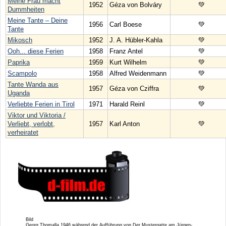
Meine Frau macht
1952
Géza von Bolváry
💚
Dummheiten
Meine Tante – Deine
1956
Carl Boese
💚
Tante
Mikosch
1952
J. A. Hübler-Kahla
💚
Ooh... diese Ferien
1958
Franz Antel
💚
Paprika
1959
Kurt Wilhelm
💚
Scampolo
1958
Alfred Weidenmann
💚
Tante Wanda aus
1957
Géza von Cziffra
💚
Uganda
Verliebte Ferien in Tirol
1971
Harald Reinl
💚
Viktor und Viktoria /
Verliebt, verlobt,
1957
Karl Anton
💚
verheiratet
Bild
Georg Thomalla 1946 während der Aufführung von Der Mustergatte am Jürgen-