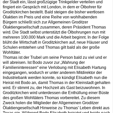
der Stadt ein, lässt großzügige Trinkgelder verteilen und
fingiert ein Gespräch mit London, in dem er Ölbohrer für
Groditzkirchen bestellt. Bald steigen die bisher wertlosen
Ölaktien im Preis und eine Reihe von wohlhabenden
Bürgern schließt sich zur Allgemeinen Groditzer
Ölaktiengesellschaft zusammen, deren Präsident Thomas
wird. Die Stadt selbst unterstützt die Ölbohrungen nun mit
mehreren 100.000 Mark und die Arbeit beginnt. In der Folge
blüht die Wirtschaft in Groditzkirchen auf, neue Häuser und
Schulen entstehen und Thomas gilt bald als der große
Wohltäter.
Thomas ist der Trubel um seine Person bald zu viel und er
will abreisen. Ist Bodo zuvor zur „Wahrung der
Familieninteressen“ eine Verlobung mit Elisabeth Hartung
eingegangen, wodurch er unter anderem Mitdirektor der
Industriebank werden konnte, so kündigt Elisabeth nun die
Heirat mit Bodo an, damit Thomas in der Kleinstadt gehalten
wird. Er stimmt zu, der Hochzeit als Gast beizuwohnen. In
Groditzkirchen wird unterdessen die Enthüllung einer Büste
des großen Wohltäters Thomas vorbereitet. Zu diesem
Zweck holen die Mitglieder der Allgemeinen Groditzer
Ölaktiengesellschaft Hinweise zu Thomas’ Leben direkt aus
Texas ein. Während Bodo Elisabeth heiratet und beide nach