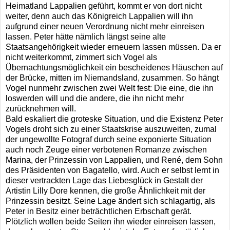
Heimatland Lappalien geführt, kommt er von dort nicht
weiter, denn auch das Königreich Lappalien will ihn
aufgrund einer neuen Verordnung nicht mehr einreisen
lassen. Peter hätte nämlich längst seine alte
Staatsangehörigkeit wieder erneuern lassen müssen. Da er
nicht weiterkommt, zimmert sich Vogel als
Übernachtungsmöglichkeit ein bescheidenes Häuschen auf
der Brücke, mitten im Niemandsland, zusammen. So hängt
Vogel nunmehr zwischen zwei Welt fest: Die eine, die ihn
loswerden will und die andere, die ihn nicht mehr
zurücknehmen will.
Bald eskaliert die groteske Situation, und die Existenz Peter
Vogels droht sich zu einer Staatskrise auszuweiten, zumal
der ungewollte Fotograf durch seine exponierte Situation
auch noch Zeuge einer verbotenen Romanze zwischen
Marina, der Prinzessin von Lappalien, und René, dem Sohn
des Präsidenten von Bagatello, wird. Auch er selbst lernt in
dieser vertrackten Lage das Liebesglück in Gestalt der
Artistin Lilly Dore kennen, die große Ähnlichkeit mit der
Prinzessin besitzt. Seine Lage ändert sich schlagartig, als
Peter in Besitz einer beträchtlichen Erbschaft gerät.
Plötzlich wollen beide Seiten ihn wieder einreisen lassen,