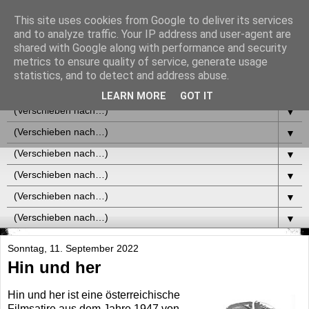
This site uses cookies from Google to deliver its services
and to analyze traffic. Your IP address and user-agent are
shared with Google along with performance and security
metrics to ensure quality of service, generate usage
statistics, and to detect and address abuse.
▼
LEARN MORE
GOT IT
▼
▼
▼
▼
▼
▼
Sonntag, 11. September 2022
Hin und her
Hin und her ist eine österreichische
Filmsatire aus dem Jahre 1947 von