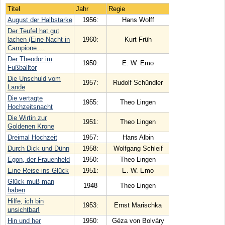
Titel
Jahr
Regie
August der Halbstarke
1956:
Hans Wolff
Der Teufel hat gut
lachen (Eine Nacht in
1960:
Kurt Früh
Campione ...
Der Theodor im
1950:
E. W. Emo
Fußballtor
Die Unschuld vom
1957:
Rudolf Schündler
Lande
Die vertagte
1955:
Theo Lingen
Hochzeitsnacht
Die Wirtin zur
1951:
Theo Lingen
Goldenen Krone
Dreimal Hochzeit
1957:
Hans Albin
Durch Dick und Dünn
1958:
Wolfgang Schleif
Egon, der Frauenheld
1950:
Theo Lingen
Eine Reise ins Glück
1951:
E. W. Emo
Glück muß man
1948
Theo Lingen
haben
Hilfe, ich bin
1953:
Ernst Marischka
unsichtbar!
Hin und her
1950:
Géza von Bolváry