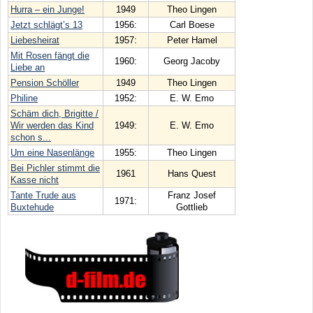
Hurra – ein Junge!
1949
Theo Lingen
Jetzt schlägt’s 13
1956:
Carl Boese
Liebesheirat
1957:
Peter Hamel
Mit Rosen fängt die
1960:
Georg Jacoby
Liebe an
Pension Schöller
1949
Theo Lingen
Philine
1952:
E. W. Emo
Schäm dich, Brigitte /
Wir werden das Kind
1949:
E. W. Emo
schon s...
Um eine Nasenlänge
1955:
Theo Lingen
Bei Pichler stimmt die
1961
Hans Quest
Kasse nicht
Tante Trude aus
Franz Josef
1971:
Buxtehude
Gottlieb