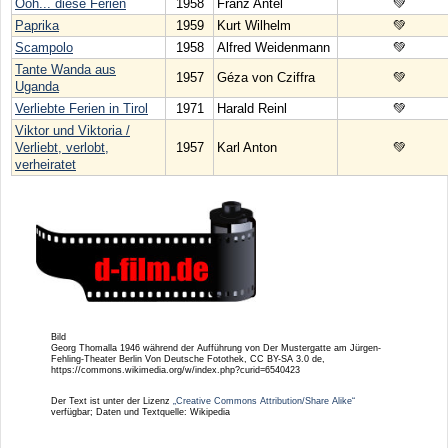
Ooh... diese Ferien
1958
Franz Antel
💚
Paprika
1959
Kurt Wilhelm
💚
Scampolo
1958
Alfred Weidenmann
💚
Tante Wanda aus
1957
Géza von Cziffra
💚
Uganda
Verliebte Ferien in Tirol
1971
Harald Reinl
💚
Viktor und Viktoria /
Verliebt, verlobt,
1957
Karl Anton
💚
verheiratet
Bild
Georg Thomalla 1946 während der Aufführung von Der Mustergatte am Jürgen-
Fehling-Theater Berlin Von Deutsche Fotothek‎, CC BY-SA 3.0 de,
https://commons.wikimedia.org/w/index.php?curid=6540423
Der Text ist unter der Lizenz
„Creative Commons Attribution/Share Alike“
verfügbar; Daten und Textquelle: Wikipedia