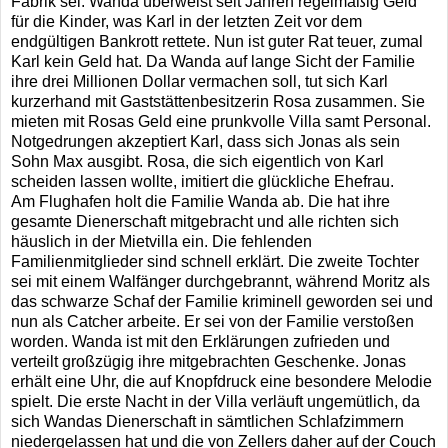
Fabrik sei. Wanda überweist seit Jahren regelmäßig Geld
für die Kinder, was Karl in der letzten Zeit vor dem
endgültigen Bankrott rettete. Nun ist guter Rat teuer, zumal
Karl kein Geld hat. Da Wanda auf lange Sicht der Familie
ihre drei Millionen Dollar vermachen soll, tut sich Karl
kurzerhand mit Gaststättenbesitzerin Rosa zusammen. Sie
mieten mit Rosas Geld eine prunkvolle Villa samt Personal.
Notgedrungen akzeptiert Karl, dass sich Jonas als sein
Sohn Max ausgibt. Rosa, die sich eigentlich von Karl
scheiden lassen wollte, imitiert die glückliche Ehefrau.
Am Flughafen holt die Familie Wanda ab. Die hat ihre
gesamte Dienerschaft mitgebracht und alle richten sich
häuslich in der Mietvilla ein. Die fehlenden
Familienmitglieder sind schnell erklärt. Die zweite Tochter
sei mit einem Walfänger durchgebrannt, während Moritz als
das schwarze Schaf der Familie kriminell geworden sei und
nun als Catcher arbeite. Er sei von der Familie verstoßen
worden. Wanda ist mit den Erklärungen zufrieden und
verteilt großzügig ihre mitgebrachten Geschenke. Jonas
erhält eine Uhr, die auf Knopfdruck eine besondere Melodie
spielt. Die erste Nacht in der Villa verläuft ungemütlich, da
sich Wandas Dienerschaft in sämtlichen Schlafzimmern
niedergelassen hat und die von Zellers daher auf der Couch