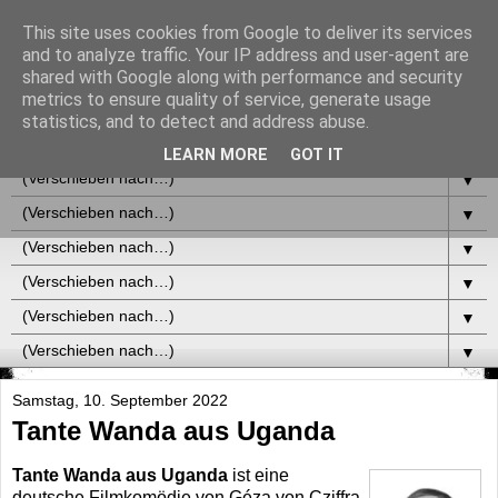
This site uses cookies from Google to deliver its services
and to analyze traffic. Your IP address and user-agent are
shared with Google along with performance and security
metrics to ensure quality of service, generate usage
statistics, and to detect and address abuse.
▼
LEARN MORE
GOT IT
▼
▼
▼
▼
▼
▼
Samstag, 10. September 2022
Tante Wanda aus Uganda
Tante Wanda aus Uganda
ist eine
deutsche Filmkomödie von Géza von Cziffra