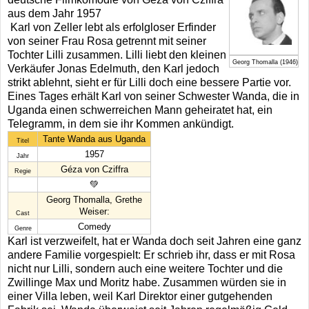
aus dem Jahr 1957
Karl von Zeller lebt als erfolgloser Erfinder
von seiner Frau Rosa getrennt mit seiner
Tochter Lilli zusammen. Lilli liebt den kleinen
Georg Thomalla (1946)
Verkäufer Jonas Edelmuth, den Karl jedoch
strikt ablehnt, sieht er für Lilli doch eine bessere Partie vor.
Eines Tages erhält Karl von seiner Schwester Wanda, die in
Uganda einen schwerreichen Mann geheiratet hat, ein
Telegramm, in dem sie ihr Kommen ankündigt.
Tante Wanda aus Uganda
Titel
1957
Jahr
Géza von Cziffra
Regie
💚
Georg Thomalla, Grethe
Weiser:
Cast
Comedy
Genre
Karl ist verzweifelt, hat er Wanda doch seit Jahren eine ganz
andere Familie vorgespielt: Er schrieb ihr, dass er mit Rosa
nicht nur Lilli, sondern auch eine weitere Tochter und die
Zwillinge Max und Moritz habe. Zusammen würden sie in
einer Villa leben, weil Karl Direktor einer gutgehenden