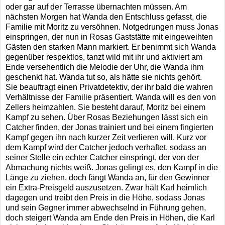
oder gar auf der Terrasse übernachten müssen. Am
nächsten Morgen hat Wanda den Entschluss gefasst, die
Familie mit Moritz zu versöhnen. Notgedrungen muss Jonas
einspringen, der nun in Rosas Gaststätte mit eingeweihten
Gästen den starken Mann markiert. Er benimmt sich Wanda
gegenüber respektlos, tanzt wild mit ihr und aktiviert am
Ende versehentlich die Melodie der Uhr, die Wanda ihm
geschenkt hat. Wanda tut so, als hätte sie nichts gehört.
Sie beauftragt einen Privatdetektiv, der ihr bald die wahren
Verhältnisse der Familie präsentiert. Wanda will es den von
Zellers heimzahlen. Sie besteht darauf, Moritz bei einem
Kampf zu sehen. Über Rosas Beziehungen lässt sich ein
Catcher finden, der Jonas trainiert und bei einem fingierten
Kampf gegen ihn nach kurzer Zeit verlieren will. Kurz vor
dem Kampf wird der Catcher jedoch verhaftet, sodass an
seiner Stelle ein echter Catcher einspringt, der von der
Abmachung nichts weiß. Jonas gelingt es, den Kampf in die
Länge zu ziehen, doch fängt Wanda an, für den Gewinner
ein Extra-Preisgeld auszusetzen. Zwar hält Karl heimlich
dagegen und treibt den Preis in die Höhe, sodass Jonas
und sein Gegner immer abwechselnd in Führung gehen,
doch steigert Wanda am Ende den Preis in Höhen, die Karl