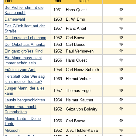
Titel
Jahr
Regie
Bei Pichler stimmt die
1961
Hans Quest
💚
Kasse nicht
Damenwahl
1953
E. W. Emo
💚
Das Glück liegt auf der
1957
Franz Antel
💚
Straße
Der keusche Lebemann
1952
Carl Boese
💚
Der Onkel aus Amerika
1953
Carl Boese
💚
Ein ganz großes Kind
1952
Paul Verhoeven
💚
Ein Mann muss nicht
1956
Hans Quest
💚
immer schön sein
Fräulein vom Amt
1954
Carl Heinz Schroth
💚
Herzblatt oder Wie sag
1969
Helmut Vohrer
💚
ich’s meiner Tochter?
Junger Mann, der alles
1957
Thomas Engel
💚
kann
Lausbubengeschichten
1964
Helmut Käutner
💚
Meine Frau macht
1952
Géza von Bolváry
💚
Dummheiten
Meine Tante – Deine
1956
Carl Boese
💚
Tante
Mikosch
1952
J. A. Hübler-Kahla
💚