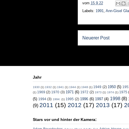
vom
15.9.22
Labels:
1991
,
Ann-Gisel Gl
Neuerer Post
Jahr
1950
(5)
1949
(2)
195
1930
(1)
1932
(1)
1941
(1)
1944
(1)
1948
(1)
1971
(6)
1969
(2)
1970
(3)
1972
(2)
1975
(1)
1973
(1)
1974
(1)
1998
(8)
(5)
1996
(6)
1997
(4)
1994
(3)
1995
(2)
1994:
(1)
2011
(15)
2012
(17)
2013
(17)
2
(9)
Stars vor und hinter der Kamera:
Adam Bousdoukos
Adrian Hoven