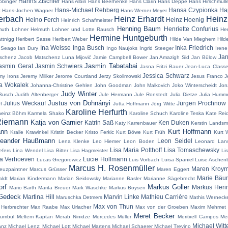
Hanns Zischler
öbinger
Hans Albin
Hans Beerhenke
Hans Clarin
Hans Deppe
Hans Hirschmülle
Hans-Michael Rehberg
Hansa Czypionka
Ha
t
Hans-Jochen Wagner
Hans-Werner Meyer
erbach
Heinz Erhardt
Hein
Heino Ferch
Heinz Hoenig
Heinrich Schafmeister
Henning Baum
Henriette Confurius
muth Lohner
Helmuth Lohner und Lotte Rausch
Hen
Hermine Huntgeburth
attnigg
Heribert Sasse
Heribert Weber
Hilde Van Mieghem
Hild
Ina Weisse
Inga Busch
Inka Friedrich
 Seago
Ian Dury
Ingo Naujoks
Ingrid Steeger
Irene
Jan
schenz
Jacob Matschenz Luna Mijović
Jamie Campbell Bower
Jan Amazigh Sid
Jan Bülow
Jasmin Tabatabai
asmin Gerat
Jasmin Schwiers
Jasna Fritzi Bauer
Jean-Luca Class
Jessica Schwarz
my Irons
Jeremy Miliker
Jerome Courtland
Jerzy Skolimowski
Jesus Franco
J
a Wokalek
Johanna-Christine Gehlen
John Goodman
John Malkovich
Joko Winterscheidt
Jon
Judy Winter
Busch
Judith Altenberger
Jule Hermann
Jule Ronstedt
Julia Dietze
Julia Humm
Justus von Dohnányi
Julius Weckauf
Jürgen Prochnow
f
Jutta Hoffmann
Jörg Witte
Karoline Herfurth
heinz Böhm
Karmela Shako
Karoline Schuch
Karoline Teska
Kate Rei
Riemann
Katja von Garnier
Katrin Saß
Ken Duken
Katy Karrenbauer
Kerstin Lands
ann
Kurt Hoffmann
Kralle Krawinkel
Kristin Becker
Kristo Ferkic
Kurt Böwe
Kurt Früh
Kurt 
eander Haußmann
Leon Seidel
Lena Klenke
Leo Hiemer
Leon Boden
Leonard Lans
Lisa Maria Potthoff
Lisa Tomaschewsky
iefers
Lina Wendel
Lisa Bitter
Lisa Hagmeister
Lis
a Verhoeven
Lucie Hollmann
Lucas Gregorowicz
Luis Vorbach
Luisa Spaniel
Luise Aschen
Marcus H. Rosenmüller
Maren Kroy
euzpaintner
Marcus Grüsser
Maren Eggert
Marie Bäu
ldt
Marian Kindermann
Marian Seidowsky
Marianne Basler
Marianne Sägebrecht
orf
Markus Goller
Markus Heri
Mario Barth
Marita Breuer
Mark Waschke
Markus Boysen
 Gedeck
Martina Hill
Marvin Linke
Mathieu Carrière
Maruschka Detmers
Mathis Werneck
Max von Thun
Herbrechter
Max Raabe
Max Urlacher
Max von der Groeben
Maxim Mehmet
Meret Becker
umbul
Meltem Kaptan
Merab Ninidze
Mercedes Müller
Meritxell Campos
Me
Michael Witt
anz
Michael Lenz:
Michael Lott
Michael Martens
Michael Schaerer
Michael Trevino