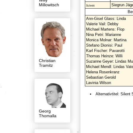
Willy
Millowitsch
Siegrun Jäg
Schnitt
Be
Ann-Gisel Glass: Linda
Valerie Vail: Debby
Michael Martens: Flop
Nina Petri: Marianne
Monica Molnar: Martina
Stefano Dionisi: Paul
Karl Fischer: Pavarotti
Thomas Heinze: Willi
Christian
Suzanne Geyer: Lindas Mut
Tramitz
Michael Mendl: Lindas Vate
Helena Rosenkranz
Sebastian Gerold
Lavinia Wilson
Alternativtitel: Silen
Georg
Thomalla