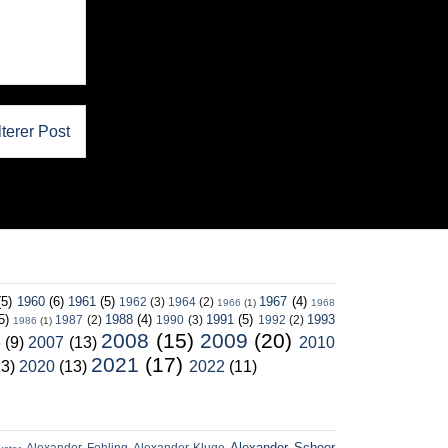
lterer Post
(5)
1960
(6)
1961
(5)
1967
(4)
1962
(3)
1964
(2)
1966
(1)
1968
5)
1988
(4)
1991
(5)
1993
1987
(2)
1990
(3)
1992
(2)
1986
(1)
2008
(15)
2009
(20)
6
(9)
2007
(13)
2010
2021
(17)
13)
2020
(13)
2022
(11)
Alexander Scheer
Alexander Fehling
Alexander Kluge