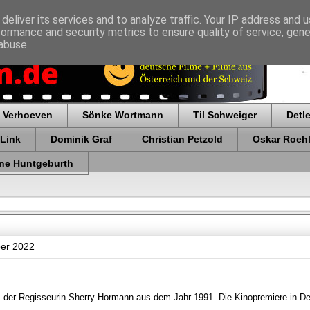
deliver its services and to analyze traffic. Your IP address and 
formance and security metrics to ensure quality of service, gen
abuse.
 Verhoeven
Sönke Wortmann
Til Schweiger
Detl
 Link
Dominik Graf
Christian Petzold
Oskar Roehl
ne Huntgeburth
ber 2022
m der Regisseurin Sherry Hormann aus dem Jahr 1991. Die Kinopremiere in D