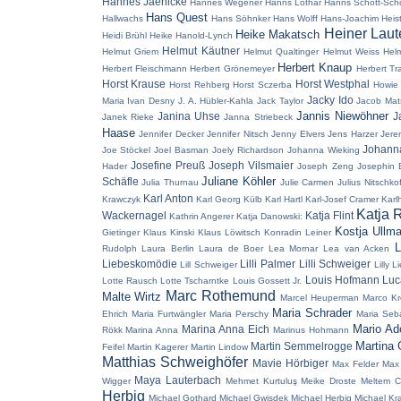
Hannes Jaenicke
Hannes Wegener
Hanns Lothar
Hanns Schott-Sch
Hans Quest
Hallwachs
Hans Söhnker
Hans Wolff
Hans-Joachim Heis
Heiner Laut
Heike Makatsch
Heidi Brühl
Heike Hanold-Lynch
Helmut Käutner
Helmut Griem
Helmut Qualtinger
Helmut Weiss
Hel
Herbert Knaup
Herbert Fleischmann
Herbert Grönemeyer
Herbert Tr
Horst Krause
Horst Westphal
Horst Rehberg
Horst Sczerba
Howie
Jacky Ido
Maria
Ivan Desny
J. A. Hübler-Kahla
Jack Taylor
Jacob Mat
Jannis Niewöhner
Janina Uhse
J
Janek Rieke
Janna Striebeck
Haase
Jennifer Decker
Jennifer Nitsch
Jenny Elvers
Jens Harzer
Jere
Johann
Joe Stöckel
Joel Basman
Joely Richardson
Johanna Wieking
Josefine Preuß
Joseph Vilsmaier
Hader
Joseph Zeng
Josephin 
Juliane Köhler
Schäfle
Julia Thurnau
Julie Carmen
Julius Nitschkof
Karl Anton
Krawczyk
Karl Georg Külb
Karl Hartl
Karl-Josef Cramer
Karl
Katja 
Wackernagel
Katja Flint
Kathrin Angerer
Katja Danowski:
Kostja Ullm
Gietinger
Klaus Kinski
Klaus Löwitsch
Konradin Leiner
L
Rudolph
Laura Berlin
Laura de Boer
Lea Mornar
Lea van Acken
Liebeskomödie
Lilli Palmer
Lilli Schweiger
Lill Schweiger
Lilly L
Louis Hofmann
Luc
Lotte Rausch
Lotte Tscharntke
Louis Gossett Jr.
Marc Rothemund
Malte Wirtz
Marcel Heuperman
Marco Kr
Maria Schrader
Ehrich
Maria Furtwängler
Maria Perschy
Maria Seba
Mario Ad
Marina Anna Eich
Rökk
Marina Anna
Marinus Hohmann
Martina
Martin Semmelrogge
Feifel
Martin Kagerer
Martin Lindow
Matthias Schweighöfer
Mavie Hörbiger
Max Felder
Max 
Maya Lauterbach
Wigger
Mehmet Kurtuluş
Meike Droste
Meltem C
Herbig
Michael Gothard
Michael Gwisdek
Michael Herbig
Michael Kr