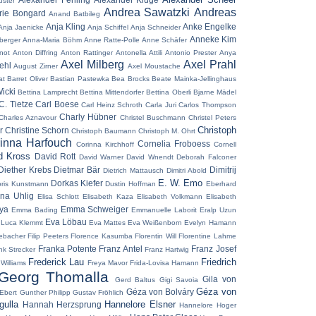
uster
Andrea Sawatzki
Andreas
ie Bongard
Anand Batbileg
Anja Kling
Anke Engelke
Anja Jaenicke
Anja Schiffel
Anja Schneider
Anneke Kim
berger
Anna-Maria Böhm
Anne Ratte-Polle
Anne Schäfer
not
Anton Diffring
Anton Rattinger
Antonella Attili
Antonio Prester
Anya
Axel Milberg
Axel Prahl
ehl
August Zirner
Axel Moustache
at
Barret Oliver
Bastian Pastewka
Bea Brocks
Beate Mainka-Jellinghaus
icki
Bettina Lamprecht
Bettina Mittendorfer
Bettina Oberli
Bjarne Mädel
C. Tietze
Carl Boese
Carl Heinz Schroth
Carla Juri
Carlos Thompson
Charly Hübner
Charles Aznavour
Christel Buschmann
Christel Peters
Christoph
r
Christine Schorn
Christoph Baumann
Christoph M. Ohrt
inna Harfouch
Cornelia Froboess
Corinna Kirchhoff
Cornell
d Kross
David Rott
David Warner
David Wnendt
Deborah Falconer
Diether Krebs
Dietmar Bär
Dimitrij
Dietrich Mattausch
Dimitri Abold
E. W. Emo
Dorkas Kiefer
ris Kunstmann
Dustin Hoffman
Eberhard
ena Uhlig
Elisa Schlott
Elisabeth Kaza
Elisabeth Volkmann
Elisabeth
aya
Emma Schweiger
Emma Bading
Emmanuelle Laborit
Eralp Uzun
Eva Löbau
 Luca Klemmt
Eva Mattes
Eva Weißenborn
Evelyn Hamann
ebacher
Filip Peeters
Florence Kasumba
Florentin Will
Florentine Lahme
Franka Potente
Franz Antel
Franz Josef
nk Strecker
Franz Hartwig
Frederick Lau
Friedrich
 Williams
Freya Mavor
Frida-Lovisa Hamann
Georg Thomalla
Gila von
Gerd Baltus
Gigi Savoia
Géza von
Géza von Bolváry
Ebert
Gunther Philipp
Gustav Fröhlich
ulla
Hannelore Elsner
Hannah Herzsprung
Hannelore Hoger