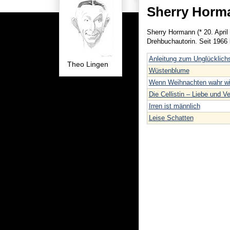
Sherry Horm
Sherry Hormann (* 20. April
Drehbuchautorin. Seit 1966 
Anleitung zum Unglücklich
Theo Lingen
Wüstenblume
Wenn Weihnachten wahr wi
Die Cellistin – Liebe und V
Irren ist männlich
Leise Schatten