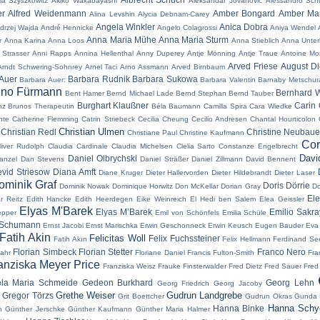
ia Szyszkowitz
Akiko Wakabayashi
Aleksandar Jovanovic
Alessandro Sch
er
Alfred Weidenmann
Amber Bongard
Amber Mar
Alina Levshin
Alycia Debnam-Carey
Angela Winkler
Anica Dobra
drzej Wajda
André Hennicke
Angelo Colagrossi
Aniya Wendel
Anna Maria Mühe
Anna Maria Sturm
r
Anna Karina
Anna Loos
Anna Stieblich
Anna Unter
 Strasser
Anni Rapps
Annina Hellenthal
Anny Duperey
Antje Mönning
Antje Traue
Antoine Mo
Arved Friese
August Di
Arndt Schwering-Sohnrey
Arnel Taci
Arno Assmann
Arved Birnbaum
Auer
Barbara Rudnik
Barbara Sukowa
Barbara Auer:
Barbara Valentin
Barnaby Metschur
no Fürmann
Bernhard W
Bent Hamer
Bernd Michael Lade
Bernd Stephan
Bernd Tauber
Burghart Klaußner
Carin 
nz
Brunos Therapeutin
Béla Baumann
Camilla Spira
Cara Wiedke
nte
Catherine Flemming
Catrin Striebeck
Cecilia Cheung
Cecilio Andresen
Chantal Hourticolon
Christian Ulmen
Christian Redl
Christine Neubaue
Christiane Paul
Christine Kaufmann
Cor
liver Rudolph
Claudia Cardinale
Claudia Michelsen
Clelia Sarto
Constanze Engelbrecht
Davi
Daniel Olbrychski
anzel
Dan Stevens
Daniel Sträßer
Daniel Zillmann
David Bennent
vid Striesow
Diana Amft
Diane Kruger
Dieter Hallervorden
Dieter Hildebrandt
Dieter Laser
ominik Graf
Doris Dörrie
Dominik Nowak
Dominique Horwitz
Don McKellar
Dorian Gray
Do
El
r Reitz
Edith Hancke
Edith Heerdegen
Eike Weinreich
El Hedi ben Salem
Elea Geissler
Elyas M'Barek
Elyas M’Barek
Emilio Sakr
epper
Emil von Schönfels
Emilia Schüle
 Schumann
Ernst Jacobi
Ernst Marischka
Erwin Geschonneck
Erwin Keusch
Eugen Bauder
Eva
Fatih Akin
Felicitas Woll
Felix Fuchssteiner
Fatih Akın
Felix Hellmann
Ferdinand Se
Florian Simbeck
Florian Stetter
Franco Nero
Jahr
Floriane Daniel
Francis Fulton-Smith
Fra
anziska Meyer Price
Franziska Weisz
Frauke Finsterwalder
Fred Dietz
Fred Sauer
Fred
ela Maria Schmeide
Gedeon Burkhard
Georg Lehn
Georg Friedrich
Georg Jacoby
Grethe Weiser
Gudrun Landgrebe
Gregor Törzs
n
Grit Boettcher
Gudrun Okras
Gunda 
Hanna Schyg
Hanna Binke
h
Günther Jerschke
Günther Kaufmann
Günther Maria Halmer