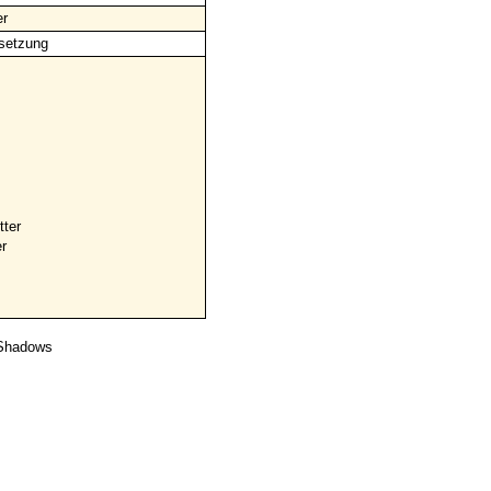
er
setzung
ter
r
t Shadows