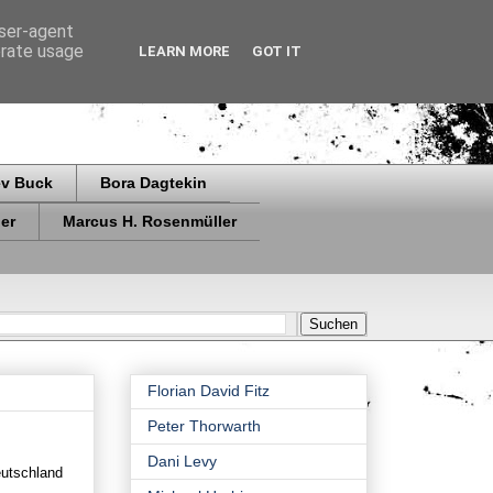
user-agent
erate usage
LEARN MORE
GOT IT
ev Buck
Bora Dagtekin
er
Marcus H. Rosenmüller
Florian David Fitz
Peter Thorwarth
Dani Levy
eutschland