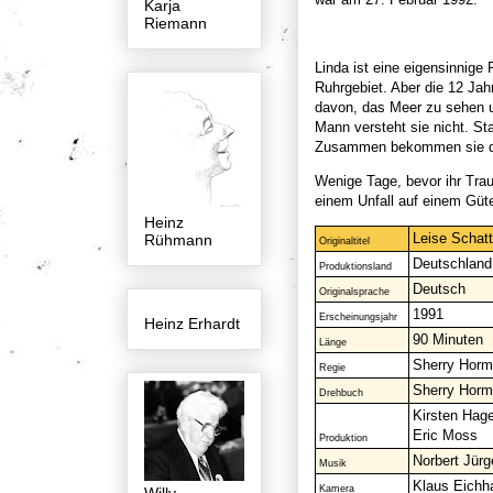
Karja
Riemann
Linda ist eine eigensinnige 
Ruhrgebiet. Aber die 12 Jah
davon, das Meer zu sehen un
Mann versteht sie nicht. S
Zusammen bekommen sie drei 
Wenige Tage, bevor ihr Trau
einem Unfall auf einem Güt
Heinz
Leise Schat
Rühmann
Originaltitel
Deutschland
Produktionsland
Deutsch
Originalsprache
1991
Erscheinungsjahr
Heinz Erhardt
90 Minuten
Länge
Sherry Hor
Regie
Sherry Hor
Drehbuch
Kirsten Hage
Eric Moss
Produktion
Norbert Jürg
Musik
Klaus Eich
Kamera