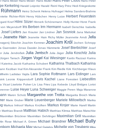
Hans Peter Cloos
r
Hans Moser
Hans Moser:
Hans Müller
Hans Peter
pe Kerkeling
Harald Leipnitz
Harald Reinl
Hary Prinz
Hedi Kriegeskotte
z Rühmann
Heinz Schenk
Helena Hufnagel
Helma Sanders-Brahms
Herbert Feuerstein
riette Richter-Röhl
Henry Hübchen
Henry Lutze
Hilmi Sözer
egard Knef
Hinnerk Schönemann
Holly Hunter
Horst Frank
Iris Berben
Irm Hermann
 von Meyendorff
Isabell Gerschke
Isabella
 Josef Liefers
Jan Sosniok
Jan Krauter
Jan Lindner
Jana Mattukat
Jeanette Hain
Jella
en
Jeanette Hain Richy Müller
Jeannette Arndt
Joachim Król
ewgenij Sitochin
Joachim Kemmer
Jochen Schropp
Josef Bierbichler
a Gaensslen
Jonas Dassler
Jonas Hämmerle
Josef
Julia Jentsch
Julia Koschitz
Julia
er
Julia Jendroßek
Julia Jäger
Jürgen Vogel
Kai Wiesinger
Jürgen Tarrach
Kardo Razzazi
Karina
Katharina Thalbach
Katharina
d
Katerina Jacob
Katharina Schubert
mann
Keziban Inal
Kim Alexander Frank
Kim Riedle
Kirk Kirchberger
Klaus
Lara Sophie Rottmann
Lars Eidinger
Wilhelm
Ladislao Vajda
Lars
Levis Kachel
Liebesfilm
ink
Leonie Krippendorff
Liane Forestieri
a Vicari
Liselotte Pulver
Liv Lisa Fries
Liya Kebede
Lloyd Bridges
Loriot
Luise Heyer
Luna Schweiger
brenner
Maggie Peren
Maja Maranow
Margarethe von Trotta
mann
Maren Scholz
Margarita Broich
Maria
mer
Marie Leuenberger
Mariele Millowitsch
Marie Gruber
Marika
ng
Markus Krojer
Markus Imhoof
Markus Knüfken
Marte Harell
Martin
Matthias Habich
e
Matthias Brandt
Matthias Klimsa
Matthias Matschke
Maximilian Grill
Maximilian Brückner
Maximilian Gehrlinger
Maximilian
Michael Bully
Michael Brandner
rlin Rose
Michael A. Grimm
enborn
Michaela May
Michelle von Treuberg
Michel Galabru
Mika