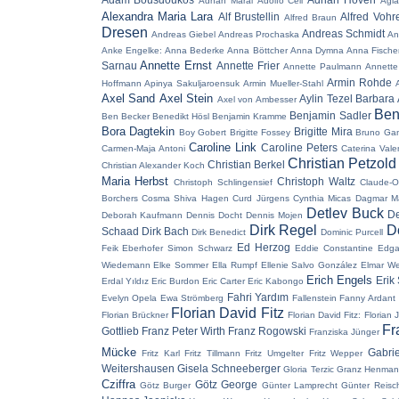
Adnan Maral
Adolfo Celi
Agla
Alexandra Maria Lara
Alf Brustellin
Alfred Vohr
Alfred Braun
Dresen
Andreas Schmidt
Andreas Giebel
Andreas Prochaska
An
Anke Engelke:
Anna Bederke
Anna Böttcher
Anna Dymna
Anna Fische
Annette Ernst
Sarnau
Annette Frier
Annette Paulmann
Annette
Armin Rohde
Hoffmann
Apinya Sakuljaroensuk
Armin Mueller-Stahl
Axel Sand
Axel Stein
Aylin Tezel
Barbara 
Axel von Ambesser
Ben
Benjamin Sadler
Ben Becker
Benedikt Hösl
Benjamin Kramme
Bora Dagtekin
Brigitte Mira
Boy Gobert
Brigitte Fossey
Bruno Ga
Caroline Link
Caroline Peters
Carmen-Maja Antoni
Caterina Vale
Christian Petzold
Christian Berkel
Christian Alexander Koch
Maria Herbst
Christoph Waltz
Christoph Schlingensief
Claude-O
Borchers
Cosma Shiva Hagen
Curd Jürgens
Cynthia Micas
Dagmar M
Detlev Buck
De
Deborah Kaufmann
Dennis Docht
Dennis Mojen
Dirk Regel
D
Schaad
Dirk Bach
Dirk Benedict
Dominic Purcell
Ed Herzog
Feik
Eberhofer Simon Schwarz
Eddie Constantine
Edga
Wiedemann
Elke Sommer
Ella Rumpf
Ellenie Salvo González
Elmar W
Erich Engels
Erik
Erdal Yıldız
Eric Burdon
Eric Carter
Eric Kabongo
Fahri Yardım
Evelyn Opela
Ewa Strömberg
Fallenstein
Fanny Ardant
Florian David Fitz
Florian Brückner
Florian David Fitz:
Florian 
Fr
Gottlieb
Franz Peter Wirth
Franz Rogowski
Franziska Jünger
Mücke
Gabri
Fritz Karl
Fritz Tillmann
Fritz Umgelter
Fritz Wepper
Weitershausen
Gisela Schneeberger
Gloria Terzic
Granz Henma
Cziffra
Götz George
Götz Burger
Günter Lamprecht
Günter Reisc