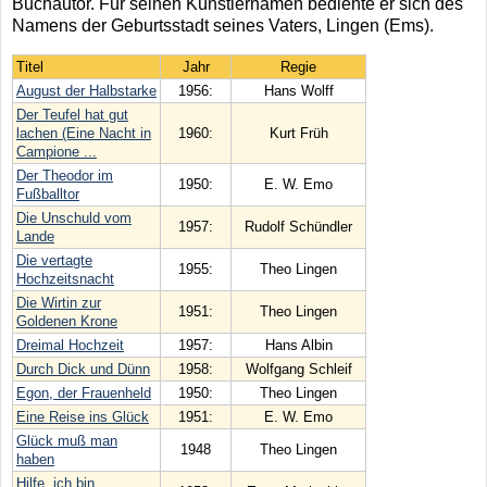
Buchautor. Für seinen Künstlernamen bediente er sich des
Namens der Geburtsstadt seines Vaters, Lingen (Ems).
Titel
Jahr
Regie
August der Halbstarke
1956:
Hans Wolff
Der Teufel hat gut
lachen (Eine Nacht in
1960:
Kurt Früh
Campione ...
Der Theodor im
1950:
E. W. Emo
Fußballtor
Die Unschuld vom
1957:
Rudolf Schündler
Lande
Die vertagte
1955:
Theo Lingen
Hochzeitsnacht
Die Wirtin zur
1951:
Theo Lingen
Goldenen Krone
Dreimal Hochzeit
1957:
Hans Albin
Durch Dick und Dünn
1958:
Wolfgang Schleif
Egon, der Frauenheld
1950:
Theo Lingen
Eine Reise ins Glück
1951:
E. W. Emo
Glück muß man
1948
Theo Lingen
haben
Hilfe, ich bin