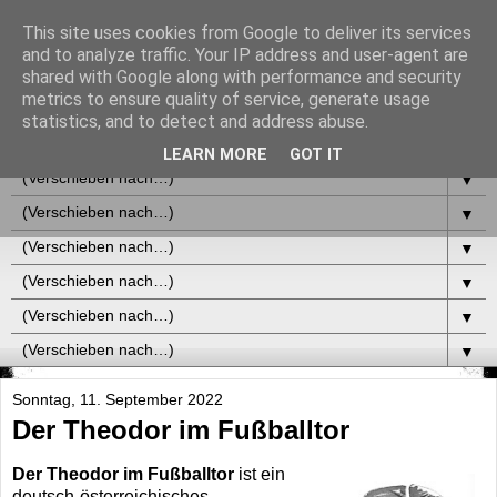
This site uses cookies from Google to deliver its services
and to analyze traffic. Your IP address and user-agent are
shared with Google along with performance and security
metrics to ensure quality of service, generate usage
statistics, and to detect and address abuse.
▼
LEARN MORE
GOT IT
▼
▼
▼
▼
▼
▼
Sonntag, 11. September 2022
Der Theodor im Fußballtor
Der Theodor im Fußballtor
ist ein
deutsch-österreichisches