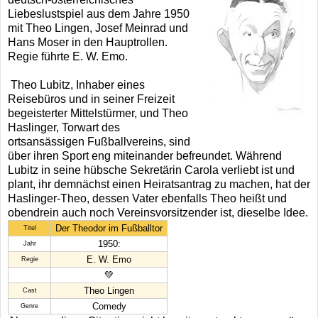
Liebeslustspiel aus dem Jahre 1950
mit Theo Lingen, Josef Meinrad und
Hans Moser in den Hauptrollen.
Regie führte E. W. Emo.
Theo Lubitz, Inhaber eines
Reisebüros und in seiner Freizeit
begeisterter Mittelstürmer, und Theo
Haslinger, Torwart des
ortsansässigen Fußballvereins, sind
über ihren Sport eng miteinander befreundet. Während
Lubitz in seine hübsche Sekretärin Carola verliebt ist und
plant, ihr demnächst einen Heiratsantrag zu machen, hat der
Haslinger-Theo, dessen Vater ebenfalls Theo heißt und
obendrein auch noch Vereinsvorsitzender ist, dieselbe Idee.
Der Theodor im Fußballtor
Titel
1950:
Jahr
E. W. Emo
Regie
💚
Theo Lingen
Cast
Comedy
Genre