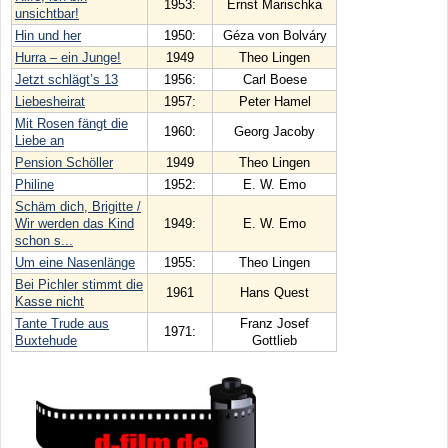
1953:
Ernst Marischka
unsichtbar!
Hin und her
1950:
Géza von Bolváry
Hurra – ein Junge!
1949
Theo Lingen
Jetzt schlägt’s 13
1956:
Carl Boese
Liebesheirat
1957:
Peter Hamel
Mit Rosen fängt die
1960:
Georg Jacoby
Liebe an
Pension Schöller
1949
Theo Lingen
Philine
1952:
E. W. Emo
Schäm dich, Brigitte /
Wir werden das Kind
1949:
E. W. Emo
schon s...
Um eine Nasenlänge
1955:
Theo Lingen
Bei Pichler stimmt die
1961
Hans Quest
Kasse nicht
Tante Trude aus
Franz Josef
1971:
Buxtehude
Gottlieb