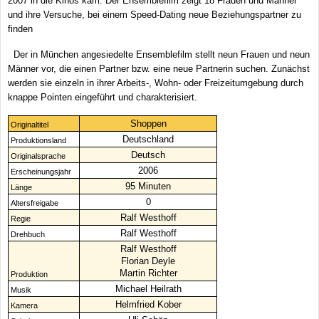
2007 in die Kinos kam. Der Ensemblefilm zeigt 18 Frauen und Männer
und ihre Versuche, bei einem Speed-Dating neue Beziehungspartner zu
finden
Der in München angesiedelte Ensemblefilm stellt neun Frauen und neun
Männer vor, die einen Partner bzw. eine neue Partnerin suchen. Zunächst
werden sie einzeln in ihrer Arbeits-, Wohn- oder Freizeitumgebung durch
knappe Pointen eingeführt und charakterisiert.
Shoppen
Originaltitel
Deutschland
Produktionsland
Deutsch
Originalsprache
2006
Erscheinungsjahr
95 Minuten
Länge
0
Altersfreigabe
Ralf Westhoff
Regie
Ralf Westhoff
Drehbuch
Ralf Westhoff
Florian Deyle
Martin Richter
Produktion
Michael Heilrath
Musik
Helmfried Kober
Kamera