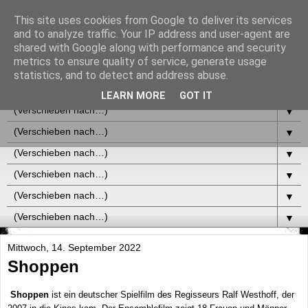
This site uses cookies from Google to deliver its services
and to analyze traffic. Your IP address and user-agent are
shared with Google along with performance and security
metrics to ensure quality of service, generate usage
statistics, and to detect and address abuse.
▼
LEARN MORE
GOT IT
▼
▼
▼
▼
▼
▼
Mittwoch, 14. September 2022
Shoppen
Shoppen
ist ein deutscher Spielfilm des Regisseurs Ralf Westhoff, der