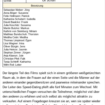
Uli Schön
Schnitt
Besetzung
Sebastian Weber: Jörg
Anna Böger: Susanne
Felix Hellmann: Patrick
Katharina Schubert: Isabella
David Baalcke: Frank
Julia Koschitz: Susanna
Martin Butzke: Markus
Kathrin von Steinburg: Miriam
Matthias Bundschuh: Thorsten
Mediha Cetin: Mediha
Thomas Limpinsel: Egon
Lisa Wagner: Irina
Oliver Bürgin: Jens
Julia Heinze: Jasmin
Stephan Zinner: Jürgen
Anja Klawun: Jule
Christian Pfeil: Falk
Tanja Schleiff: Katharina
Wilm Roil: Leiter
Der längste Teil des Films spielt sich in einem größeren weißgetünchten
Raum ab, in dem die Frauen auf der einen Seite und die Männer auf der
anderen einander gegenübersitzen und paarweise miteinander sprechen.
Der Leiter des Speed-Dating pfeift alle fünf Minuten zum Wechsel. Mit
unterschiedlichen Fragen versuchen die Teilnehmer, möglichst viel über
den anderen zu erfahren und sich selbst als möglichst attraktiv zu
verkaufen. Auf einem Fragebogen kreuzen sie an, wen sie später wieder