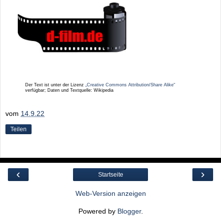
Der Text ist unter der Lizenz
„Creative Commons Attribution/Share Alike“
verfügbar; Daten und Textquelle: Wikipedia
vom
14.9.22
Teilen
‹
›
Startseite
Web-Version anzeigen
Powered by
Blogger
.