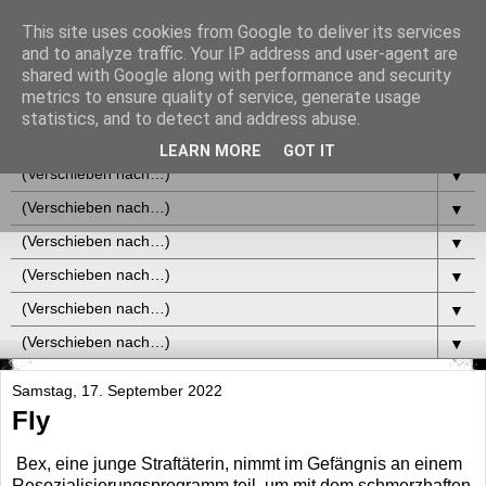
This site uses cookies from Google to deliver its services
and to analyze traffic. Your IP address and user-agent are
shared with Google along with performance and security
metrics to ensure quality of service, generate usage
statistics, and to detect and address abuse.
▼
LEARN MORE
GOT IT
▼
▼
▼
▼
▼
▼
Samstag, 17. September 2022
Fly
Bex, eine junge Straftäterin, nimmt im Gefängnis an einem
Resozialisierungsprogramm teil, um mit dem schmerzhaften