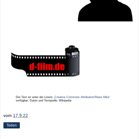
Der Text ist unter der Lizenz
„Creative Commons Attribution/Share Alike“
verfügbar; Daten und Textquelle: Wikipedia
vom
17.9.22
Teilen