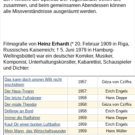
zusammen, und beim gemeinsamen Abendessen können
alle Missverständnisse ausgeräumt werden.
Filmografie von
Heinz Erhardt
(* 20. Februar 1909 in Riga,
Russisches Kaiserreich; † 5. Juni 1979 in Hamburg-
Wellingsbüttel) war ein deutscher Komiker, Musiker,
Komponist, Unterhaltungskünstler, Kabarettist, Schauspieler
und Dichter:
Das kann doch unsren Willi nicht
1957:
Géza von Cziffra
erschüttern
Der Haus-Tyrann
1957:
Erich Engels
Der letzte Fußgänger
1958:
Hans Deppe
Der müde Theodor
1958:
Géza von Cziffra
Drillinge an Bord
1958:
Erich Engels
Immer die Radfahrer
1959:
Hans Deppe
Kauf Dir einen bunten Luftballon
1959:
Erich Engels
Mein Mann, das Wirtschaftswunder
1959:
Hans Müller