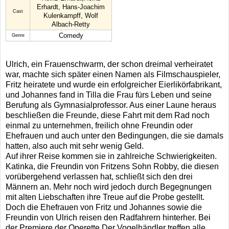
Erhardt, Hans-Joachim
Cast
Kulenkampff, Wolf
Albach-Retty
Comedy
Genre
Ulrich, ein Frauenschwarm, der schon dreimal verheiratet
war, machte sich später einen Namen als Filmschauspieler,
Fritz heiratete und wurde ein erfolgreicher Eierlikörfabrikant,
und Johannes fand in Tilla die Frau fürs Leben und seine
Berufung als Gymnasialprofessor. Aus einer Laune heraus
beschließen die Freunde, diese Fahrt mit dem Rad noch
einmal zu unternehmen, freilich ohne Freundin oder
Ehefrauen und auch unter den Bedingungen, die sie damals
hatten, also auch mit sehr wenig Geld.
Auf ihrer Reise kommen sie in zahlreiche Schwierigkeiten.
Katinka, die Freundin von Fritzens Sohn Robby, die diesen
vorübergehend verlassen hat, schließt sich den drei
Männern an. Mehr noch wird jedoch durch Begegnungen
mit alten Liebschaften ihre Treue auf die Probe gestellt.
Doch die Ehefrauen von Fritz und Johannes sowie die
Freundin von Ulrich reisen den Radfahrern hinterher. Bei
der Premiere der Operette Der Vogelhändler treffen alle