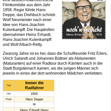
Filmkomödie aus dem Jahr
1958. Regie führte Hans
Deppe, das Drehbuch schrieb
Wolf Neumeister nach einer
Idee von Hans-Joachim
Kulenkampff. Die Hauptrollen
übernahmen Heinz Erhardt,
Hans-Joachim Kulenkampff
und Wolf Albach-Retty.
Zwanzig Jahre ist es her, dass die Schulfreunde Fritz Eilers,
Ulrich Salandt und Johannes Büttner als Abiturienten
(Maturanten) auf einer Radtour durch Kärnten auch in die
Stadt Burgsteinach kamen, wo die jungen Männer sich
jeweils in eines der dort wohnenden Mädchen verliebten.
Immer die
Titel
Radfahrer
1958:
Jahr
Hans Deppe
Regie
💚
Heinz Erhardt,Heinz