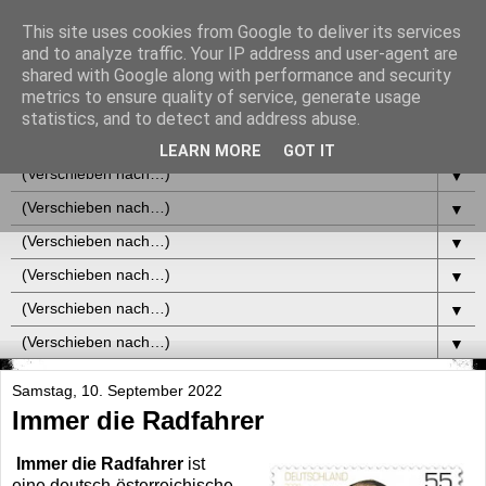
This site uses cookies from Google to deliver its services
and to analyze traffic. Your IP address and user-agent are
shared with Google along with performance and security
metrics to ensure quality of service, generate usage
statistics, and to detect and address abuse.
▼
LEARN MORE
GOT IT
▼
▼
▼
▼
▼
▼
Samstag, 10. September 2022
Immer die Radfahrer
Immer die Radfahrer
ist
eine deutsch-österreichische