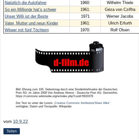
Natürlich die Autofahrer
1960:
Wilhelm Thiele
So ein Millionär hat’s schwer
1961:
Géza von Cziffra
Unser Willi ist der Beste
1971
Werner Jacobs
Vater, Mutter und neun Kinder
1961:
Ulrich Erfurth
Witwer mit fünf Töchtern
1970:
Rolf Olsen
Bild :Ehrung zum 100. Geburtstag durch eine Sonderbriefmarke der Deutschen
Post AG, im Jahre 2009 Von Andreas Ahrens - Deutsche Post AG, Gemeinfrei,
https://commons.wikimedia.org/w/index.php?curid=5933378
Der Text ist unter der Lizenz
„Creative Commons Attribution/Share Alike“
verfügbar; Daten und Textquelle: Wikipedia
vom
10.9.22
Teilen