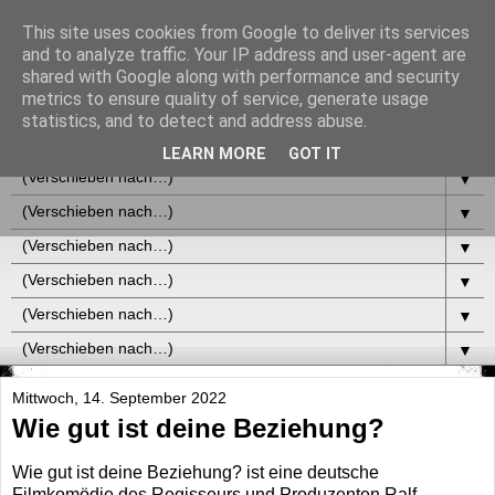
This site uses cookies from Google to deliver its services
and to analyze traffic. Your IP address and user-agent are
shared with Google along with performance and security
metrics to ensure quality of service, generate usage
statistics, and to detect and address abuse.
▼
LEARN MORE
GOT IT
▼
▼
▼
▼
▼
▼
Mittwoch, 14. September 2022
Wie gut ist deine Beziehung?
Wie gut ist deine Beziehung? ist eine deutsche
Filmkomödie des Regisseurs und Produzenten Ralf