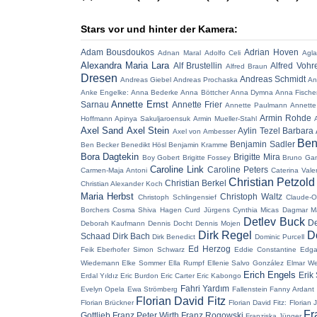
Stars vor und hinter der Kamera:
Adam Bousdoukos
Adrian Hoven
Adnan Maral
Adolfo Celi
Agla
Alexandra Maria Lara
Alf Brustellin
Alfred Vohr
Alfred Braun
Dresen
Andreas Schmidt
Andreas Giebel
Andreas Prochaska
An
Anke Engelke:
Anna Bederke
Anna Böttcher
Anna Dymna
Anna Fische
Annette Ernst
Sarnau
Annette Frier
Annette Paulmann
Annette
Armin Rohde
Hoffmann
Apinya Sakuljaroensuk
Armin Mueller-Stahl
Axel Sand
Axel Stein
Aylin Tezel
Barbara 
Axel von Ambesser
Ben
Benjamin Sadler
Ben Becker
Benedikt Hösl
Benjamin Kramme
Bora Dagtekin
Brigitte Mira
Boy Gobert
Brigitte Fossey
Bruno Ga
Caroline Link
Caroline Peters
Carmen-Maja Antoni
Caterina Vale
Christian Petzold
Christian Berkel
Christian Alexander Koch
Maria Herbst
Christoph Waltz
Christoph Schlingensief
Claude-O
Borchers
Cosma Shiva Hagen
Curd Jürgens
Cynthia Micas
Dagmar M
Detlev Buck
De
Deborah Kaufmann
Dennis Docht
Dennis Mojen
Dirk Regel
D
Schaad
Dirk Bach
Dirk Benedict
Dominic Purcell
Ed Herzog
Feik
Eberhofer Simon Schwarz
Eddie Constantine
Edga
Wiedemann
Elke Sommer
Ella Rumpf
Ellenie Salvo González
Elmar W
Erich Engels
Erik
Erdal Yıldız
Eric Burdon
Eric Carter
Eric Kabongo
Fahri Yardım
Evelyn Opela
Ewa Strömberg
Fallenstein
Fanny Ardant
Florian David Fitz
Florian Brückner
Florian David Fitz:
Florian 
Fr
Gottlieb
Franz Peter Wirth
Franz Rogowski
Franziska Jünger