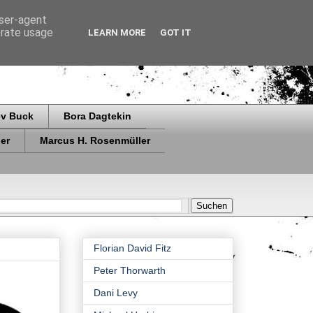
user-agent
erate usage
LEARN MORE
GOT IT
ev Buck
Bora Dagtekin
er
Marcus H. Rosenmüller
Florian David Fitz
Peter Thorwarth
Dani Levy