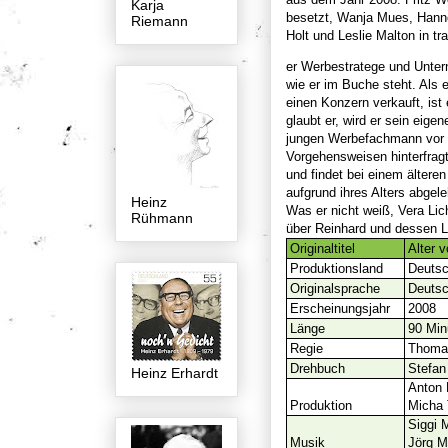
Karja
besetzt, Wanja Mues, Hann
Riemann
Holt und Leslie Malton in tr
er Werbestratege und Unter
wie er im Buche steht. Als 
einen Konzern verkauft, ist 
glaubt er, wird er sein eige
jungen Werbefachmann vor d
Vorgehensweisen hinterfragt 
und findet bei einem ältere
aufgrund ihres Alters abgele
Heinz
Was er nicht weiß, Vera Lic
Rühmann
über Reinhard und dessen Le
Originaltitel
Alter 
Produktionsland
Deutsc
Originalsprache
Deuts
Erscheinungsjahr
2008
Länge
90 Min
Regie
Thomas
Drehbuch
Stefan
Heinz Erhardt
Anton 
Produktion
Micha 
Siggi M
Musik
Jörg M