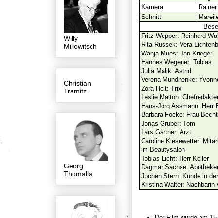
Kamera
Rainer
Schnitt
Mareil
Bese
Fritz Wepper: Reinhard Wal
Willy
Rita Russek: Vera Lichtenb
Millowitsch
Wanja Mues: Jan Krieger
Hannes Wegener: Tobias
Julia Malik: Astrid
Verena Mundhenke: Yvonn
Christian
Zora Holt: Trixi
Tramitz
Leslie Malton: Chefredakteu
Hans-Jörg Assmann: Herr 
Barbara Focke: Frau Becht
Jonas Gruber: Tom
Lars Gärtner: Arzt
Caroline Kiesewetter: Mitarb
im Beautysalon
Tobias Licht: Herr Keller
Georg
Dagmar Sachse: Apotheker
Thomalla
Jochen Stern: Kunde in de
Kristina Walter: Nachbarin
Der Film wurde am 15