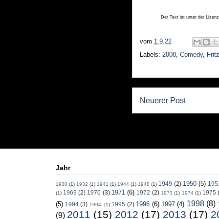
Der Text ist unter der Lizen
vom
1.9.22
Labels:
2008
,
Comedy
,
Frit
Neuerer Post
Jahr
1950
(5)
1949
(2)
195
1930
(1)
1932
(1)
1941
(1)
1944
(1)
1948
(1)
1971
(6)
1969
(2)
1970
(3)
1972
(2)
1975
(1)
1973
(1)
1974
(1)
1998
(8)
(5)
1996
(6)
1997
(4)
1994
(3)
1995
(2)
1994:
(1)
2011
(15)
2012
(17)
2013
(17)
2
(9)