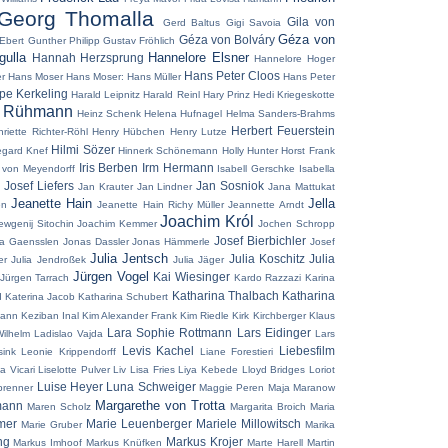
Georg Thomalla
Gila von
Gerd Baltus
Gigi Savoia
Géza von
Géza von Bolváry
Ebert
Gunther Philipp
Gustav Fröhlich
ulla
Hannelore Elsner
Hannah Herzsprung
Hannelore Hoger
Hans Peter Cloos
r
Hans Moser
Hans Moser:
Hans Müller
Hans Peter
pe Kerkeling
Harald Leipnitz
Harald Reinl
Hary Prinz
Hedi Kriegeskotte
z Rühmann
Heinz Schenk
Helena Hufnagel
Helma Sanders-Brahms
Herbert Feuerstein
riette Richter-Röhl
Henry Hübchen
Henry Lutze
Hilmi Sözer
egard Knef
Hinnerk Schönemann
Holly Hunter
Horst Frank
Iris Berben
Irm Hermann
 von Meyendorff
Isabell Gerschke
Isabella
 Josef Liefers
Jan Sosniok
Jan Krauter
Jan Lindner
Jana Mattukat
Jeanette Hain
Jella
en
Jeanette Hain Richy Müller
Jeannette Arndt
Joachim Król
ewgenij Sitochin
Joachim Kemmer
Jochen Schropp
Josef Bierbichler
a Gaensslen
Jonas Dassler
Jonas Hämmerle
Josef
Julia Jentsch
Julia Koschitz
Julia
er
Julia Jendroßek
Julia Jäger
Jürgen Vogel
Kai Wiesinger
Jürgen Tarrach
Kardo Razzazi
Karina
Katharina Thalbach
Katharina
d
Katerina Jacob
Katharina Schubert
mann
Keziban Inal
Kim Alexander Frank
Kim Riedle
Kirk Kirchberger
Klaus
Lara Sophie Rottmann
Lars Eidinger
Wilhelm
Ladislao Vajda
Lars
Levis Kachel
Liebesfilm
ink
Leonie Krippendorff
Liane Forestieri
a Vicari
Liselotte Pulver
Liv Lisa Fries
Liya Kebede
Lloyd Bridges
Loriot
Luise Heyer
Luna Schweiger
brenner
Maggie Peren
Maja Maranow
Margarethe von Trotta
mann
Maren Scholz
Margarita Broich
Maria
mer
Marie Leuenberger
Mariele Millowitsch
Marie Gruber
Marika
ng
Markus Krojer
Markus Imhoof
Markus Knüfken
Marte Harell
Martin