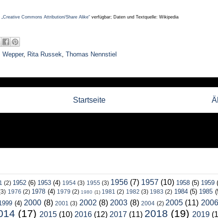
z
„Creative Commons Attribution/Share Alike“
verfügbar; Daten und Textquelle: Wikipedia
z Wepper
,
Rita Russek
,
Thomas Nennstiel
Startseite
Ä
1956
(7)
1957
(10)
1952
(6)
1953
(4)
1958
(5)
1959
1
(2)
1954
(3)
1955
(3)
1978
(4)
1984
(5)
1985
(
(3)
1976
(2)
1979
(2)
1981
(2)
1982
(3)
1983
(2)
1980
(1)
2000
(8)
2002
(8)
2003
(8)
2005
(11)
200
1999
(4)
2001
(3)
2004
(2)
014
(17)
2018
(19)
2015
(10)
2016
(12)
2017
(11)
2019
(