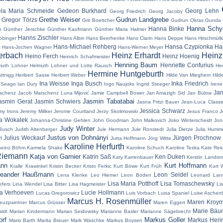
ela Maria Schmeide
Gedeon Burkhard
Georg Lehn
Georg Friedrich
Georg Jacoby
Grethe Weiser
Gudrun Landgrebe
Gregor Törzs
n
Grit Boettcher
Gudrun Okras
Gunda 
Hanna Schyg
Hanna Binke
h
Günther Jerschke
Günther Kaufmann
Günther Maria Halmer
Hanns Zischler
öbinger
Hans Albin
Hans Beerhenke
Hans Clarin
Hans Deppe
Hans Hirschmülle
Hans-Michael Rehberg
Hansa Czypionka
Ha
t
Hans-Jochen Wagner
Hans-Werner Meyer
erbach
Heinz Erhardt
Hein
Heino Ferch
Heinz Hoenig
Heinrich Schafmeister
Henning Baum
Henriette Confurius
muth Lohner
Helmuth Lohner und Lotte Rausch
Hen
Hermine Huntgeburth
attnigg
Heribert Sasse
Heribert Weber
Hilde Van Mieghem
Hild
Ina Weisse
Inga Busch
Inka Friedrich
 Seago
Ian Dury
Ingo Naujoks
Ingrid Steeger
Irene
Jan
schenz
Jacob Matschenz Luna Mijović
Jamie Campbell Bower
Jan Amazigh Sid
Jan Bülow
Jasmin Tabatabai
asmin Gerat
Jasmin Schwiers
Jasna Fritzi Bauer
Jean-Luca Class
Jessica Schwarz
my Irons
Jeremy Miliker
Jerome Courtland
Jerzy Skolimowski
Jesus Franco
J
a Wokalek
Johanna-Christine Gehlen
John Goodman
John Malkovich
Joko Winterscheidt
Jon
Judy Winter
Busch
Judith Altenberger
Jule Hermann
Jule Ronstedt
Julia Dietze
Julia Humm
Justus von Dohnányi
Julius Weckauf
Jürgen Prochnow
f
Jutta Hoffmann
Jörg Witte
Karoline Herfurth
heinz Böhm
Karmela Shako
Karoline Schuch
Karoline Teska
Kate Rei
Riemann
Katja von Garnier
Katrin Saß
Ken Duken
Katy Karrenbauer
Kerstin Lands
ann
Kurt Hoffmann
Kralle Krawinkel
Kristin Becker
Kristo Ferkic
Kurt Böwe
Kurt Früh
Kurt 
eander Haußmann
Leon Seidel
Lena Klenke
Leo Hiemer
Leon Boden
Leonard Lans
Lisa Maria Potthoff
Lisa Tomaschewsky
iefers
Lina Wendel
Lisa Bitter
Lisa Hagmeister
Lis
a Verhoeven
Lucie Hollmann
Lucas Gregorowicz
Luis Vorbach
Luisa Spaniel
Luise Aschen
Marcus H. Rosenmüller
Maren Kroy
euzpaintner
Marcus Grüsser
Maren Eggert
Marie Bäu
ldt
Marian Kindermann
Marian Seidowsky
Marianne Basler
Marianne Sägebrecht
orf
Markus Goller
Markus Heri
Mario Barth
Marita Breuer
Mark Waschke
Markus Boysen