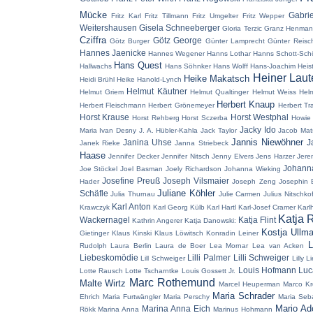
Mücke
Gabri
Fritz Karl
Fritz Tillmann
Fritz Umgelter
Fritz Wepper
Weitershausen
Gisela Schneeberger
Gloria Terzic
Granz Henma
Cziffra
Götz George
Götz Burger
Günter Lamprecht
Günter Reisc
Hannes Jaenicke
Hannes Wegener
Hanns Lothar
Hanns Schott-Sch
Hans Quest
Hallwachs
Hans Söhnker
Hans Wolff
Hans-Joachim Heis
Heiner Laut
Heike Makatsch
Heidi Brühl
Heike Hanold-Lynch
Helmut Käutner
Helmut Griem
Helmut Qualtinger
Helmut Weiss
Hel
Herbert Knaup
Herbert Fleischmann
Herbert Grönemeyer
Herbert Tr
Horst Krause
Horst Westphal
Horst Rehberg
Horst Sczerba
Howie
Jacky Ido
Maria
Ivan Desny
J. A. Hübler-Kahla
Jack Taylor
Jacob Mat
Jannis Niewöhner
Janina Uhse
J
Janek Rieke
Janna Striebeck
Haase
Jennifer Decker
Jennifer Nitsch
Jenny Elvers
Jens Harzer
Jere
Johann
Joe Stöckel
Joel Basman
Joely Richardson
Johanna Wieking
Josefine Preuß
Joseph Vilsmaier
Hader
Joseph Zeng
Josephin 
Juliane Köhler
Schäfle
Julia Thurnau
Julie Carmen
Julius Nitschkof
Karl Anton
Krawczyk
Karl Georg Külb
Karl Hartl
Karl-Josef Cramer
Karl
Katja 
Wackernagel
Katja Flint
Kathrin Angerer
Katja Danowski:
Kostja Ullm
Gietinger
Klaus Kinski
Klaus Löwitsch
Konradin Leiner
L
Rudolph
Laura Berlin
Laura de Boer
Lea Mornar
Lea van Acken
Liebeskomödie
Lilli Palmer
Lilli Schweiger
Lill Schweiger
Lilly L
Louis Hofmann
Luc
Lotte Rausch
Lotte Tscharntke
Louis Gossett Jr.
Marc Rothemund
Malte Wirtz
Marcel Heuperman
Marco Kr
Maria Schrader
Ehrich
Maria Furtwängler
Maria Perschy
Maria Seba
Mario Ad
Marina Anna Eich
Rökk
Marina Anna
Marinus Hohmann