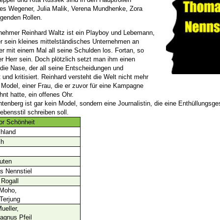
es Wegener, Julia Malik, Verena Mundhenke, Zora
agenden Rollen.
nehmer Reinhard Waltz ist ein Playboy und Lebemann,
er sein kleines mittelständisches Unternehmen an
er mit einem Mal all seine Schulden los. Fortan, so
ner Herr sein. Doch plötzlich setzt man ihm einen
ie Nase, der all seine Entscheidungen und
und kritisiert.
Reinhard versteht die Welt nicht mehr
n Model, einer Frau, die er zuvor für eine Kampagne
hnt hatte, ein offenes Ohr.
htenberg ist gar kein Model, sondern eine Journalistin, die eine Enthüllungsge
bensstil schreiben soll.
vor Schönheit
hland
ch
uten
 Nennstiel
 Rogall
Moho,
Terjung
ueller,
agnus Pfeil