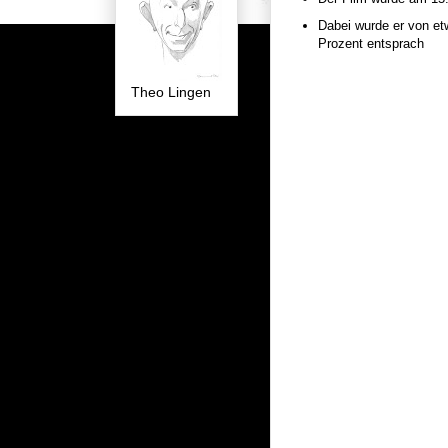
Dabei wurde er von et
Prozent entsprach
Theo Lingen