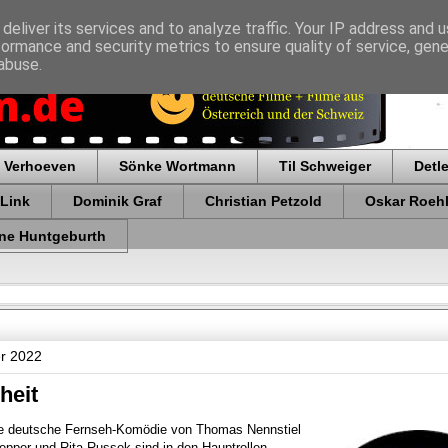
deliver its services and to analyze traffic. Your IP address and 
formance and security metrics to ensure quality of service, gen
abuse.
 Verhoeven
Sönke Wortmann
Til Schweiger
Detl
 Link
Dominik Graf
Christian Petzold
Oskar Roehl
ne Huntgeburth
r 2022
heit
ne deutsche Fernseh-Komödie von Thomas Nennstiel
epper und Rita Russek sind in den Hauptrollen