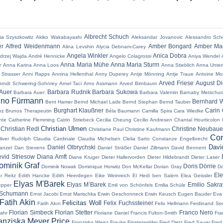
Albrecht Schuch
ia Szyszkowitz
Akiko Wakabayashi
Aleksandar Jovanovic
Alessandro Sch
er
Alfred Weidenmann
Amber Bongard
Amber Mar
Alina Levshin
Alycia Debnam-Carey
Angela Winkler
Anica Dobra
drzej Wajda
André Hennicke
Angelo Colagrossi
Aniya Wendel
Anna Maria Mühe
Anna Maria Sturm
r
Anna Karina
Anna Loos
Anna Stieblich
Anna Unter
 Strasser
Anni Rapps
Annina Hellenthal
Anny Duperey
Antje Mönning
Antje Traue
Antoine Mo
Arved Friese
August Di
Arndt Schwering-Sohnrey
Arnel Taci
Arno Assmann
Arved Birnbaum
Auer
Barbara Rudnik
Barbara Sukowa
Barbara Auer:
Barbara Valentin
Barnaby Metschur
no Fürmann
Bernhard W
Bent Hamer
Bernd Michael Lade
Bernd Stephan
Bernd Tauber
Burghart Klaußner
Carin 
nz
Brunos Therapeutin
Béla Baumann
Camilla Spira
Cara Wiedke
nte
Catherine Flemming
Catrin Striebeck
Cecilia Cheung
Cecilio Andresen
Chantal Hourticolon
Christian Ulmen
Christian Redl
Christine Neubaue
Christiane Paul
Christine Kaufmann
Cor
liver Rudolph
Claudia Cardinale
Claudia Michelsen
Clelia Sarto
Constanze Engelbrecht
Davi
Daniel Olbrychski
anzel
Dan Stevens
Daniel Sträßer
Daniel Zillmann
David Bennent
vid Striesow
Diana Amft
Diane Kruger
Dieter Hallervorden
Dieter Hildebrandt
Dieter Laser
ominik Graf
Doris Dörrie
Dominik Nowak
Dominique Horwitz
Don McKellar
Dorian Gray
Do
El
r Reitz
Edith Hancke
Edith Heerdegen
Eike Weinreich
El Hedi ben Salem
Elea Geissler
Elyas M'Barek
Elyas M’Barek
Emilio Sakr
epper
Emil von Schönfels
Emilia Schüle
 Schumann
Ernst Jacobi
Ernst Marischka
Erwin Geschonneck
Erwin Keusch
Eugen Bauder
Eva
Fatih Akin
Felicitas Woll
Felix Fuchssteiner
Fatih Akın
Felix Hellmann
Ferdinand Se
Florian Simbeck
Florian Stetter
Franco Nero
Jahr
Floriane Daniel
Francis Fulton-Smith
Fra
anziska Meyer Price
Franziska Weisz
Frauke Finsterwalder
Fred Dietz
Fred Sauer
Fred