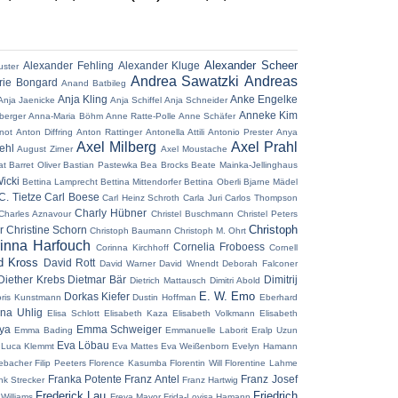
Alexander Scheer
Alexander Fehling
Alexander Kluge
uster
Andrea Sawatzki
Andreas
ie Bongard
Anand Batbileg
Anja Kling
Anke Engelke
Anja Jaenicke
Anja Schiffel
Anja Schneider
Anneke Kim
berger
Anna-Maria Böhm
Anne Ratte-Polle
Anne Schäfer
not
Anton Diffring
Anton Rattinger
Antonella Attili
Antonio Prester
Anya
Axel Milberg
Axel Prahl
ehl
August Zirner
Axel Moustache
at
Barret Oliver
Bastian Pastewka
Bea Brocks
Beate Mainka-Jellinghaus
icki
Bettina Lamprecht
Bettina Mittendorfer
Bettina Oberli
Bjarne Mädel
C. Tietze
Carl Boese
Carl Heinz Schroth
Carla Juri
Carlos Thompson
Charly Hübner
Charles Aznavour
Christel Buschmann
Christel Peters
Christoph
r
Christine Schorn
Christoph Baumann
Christoph M. Ohrt
inna Harfouch
Cornelia Froboess
Corinna Kirchhoff
Cornell
d Kross
David Rott
David Warner
David Wnendt
Deborah Falconer
Diether Krebs
Dietmar Bär
Dimitrij
Dietrich Mattausch
Dimitri Abold
E. W. Emo
Dorkas Kiefer
ris Kunstmann
Dustin Hoffman
Eberhard
ena Uhlig
Elisa Schlott
Elisabeth Kaza
Elisabeth Volkmann
Elisabeth
aya
Emma Schweiger
Emma Bading
Emmanuelle Laborit
Eralp Uzun
Eva Löbau
 Luca Klemmt
Eva Mattes
Eva Weißenborn
Evelyn Hamann
ebacher
Filip Peeters
Florence Kasumba
Florentin Will
Florentine Lahme
Franka Potente
Franz Antel
Franz Josef
nk Strecker
Franz Hartwig
Frederick Lau
Friedrich
 Williams
Freya Mavor
Frida-Lovisa Hamann