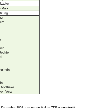
 Lauter
e Marx
tzung
tz
erg
e
rin
Bechtel
el
eiterin
in
r Apotheke
 von Vera
. Dezember 2008 zum ersten Mal im ZDF ausgestrahlt.