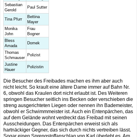
Sebastian
Paul Sutter
Gerold
Bettina
Tina Pfurr
Mayer
Monika
Frau
John
Bogner
Bless
Domek
Amada
Thomas
Polizist
Schmauser
Justine
Polizistin
Hauer
Die Besucher des Freibades machen es ihm aber auch
nicht leicht. So krault eine ältere Dame immer auf Bahn Nr.
6, obwohl das Kraulen dort nicht erlaubt ist. Des Weiteren
springen Besucher seitlich ins Becken oder verschieben die
streng ausgerichteten Liegen oder nennen ihn Bademeister,
obwohl er Schwimmmeister ist. Auch ein Entenpärchen, das
auf dem Gelände wohnt verdreckt das Freibad mit seinen
Ausscheidungen. Das Entenpärchen erweist sich als
hartnäckiger Gegner, das sich durch nichts vertreiben lässt.
Sogar einen Sprengstoffanschlag von Karl überlebt es. Am