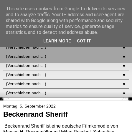
This site uses cookies from Google to deliver its services
and to analyze traffic. Your IP address and user-agent are
shared with Google along with performance and security
metrics to ensure quality of service, generate usage
statistics, and to detect and address abuse.
▼
LEARN MORE
GOT IT
▼
▼
▼
▼
▼
▼
Montag, 5. September 2022
Beckenrand Sheriff
Beckenrand Sheriff ist eine deutsche Filmkomödie von
Marcus H. Rosenmüller mit Milan Peschel, Sebastian