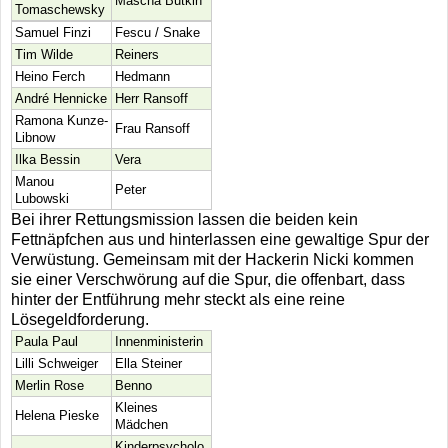
Mascha Butkin
Tomaschewsky
Samuel Finzi
Fescu / Snake
Tim Wilde
Reiners
Heino Ferch
Hedmann
André Hennicke
Herr Ransoff
Ramona Kunze-
Frau Ransoff
Libnow
Ilka Bessin
Vera
Manou
Peter
Lubowski
Bei ihrer Rettungsmission lassen die beiden kein
Fettnäpfchen aus und hinterlassen eine gewaltige Spur der
Verwüstung. Gemeinsam mit der Hackerin Nicki kommen
sie einer Verschwörung auf die Spur, die offenbart, dass
hinter der Entführung mehr steckt als eine reine
Lösegeldforderung.
Paula Paul
Innenministerin
Lilli Schweiger
Ella Steiner
Merlin Rose
Benno
Kleines
Helena Pieske
Mädchen
Kinderpsycholo