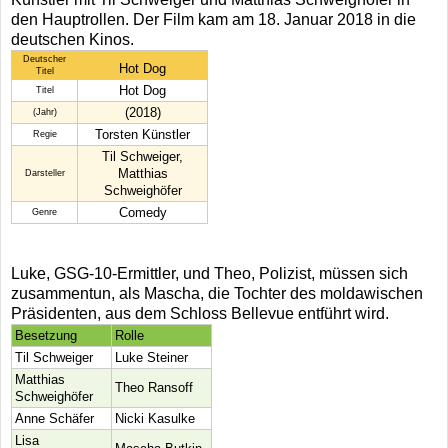
den Hauptrollen. Der Film kam am 18. Januar 2018 in die
deutschen Kinos.
Deutscher
Hot Dog
Titel
Hot Dog
Titel
(2018)
(Jahr)
Torsten Künstler
Regie
Til Schweiger,
Matthias
Darsteller
Schweighöfer
Comedy
Genre
Luke, GSG-10-Ermittler, und Theo, Polizist, müssen sich
zusammentun, als Mascha, die Tochter des moldawischen
Präsidenten, aus dem Schloss Bellevue entführt wird.
Besetzung
Rolle
Til Schweiger
Luke Steiner
Matthias
Theo Ransoff
Schweighöfer
Anne Schäfer
Nicki Kasulke
Lisa