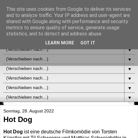
This site uses cookies from Google to deliver its services
and to analyze traffic. Your IP address and user-agent are
shared with Google along with performance and security
metrics to ensure quality of service, generate usage
statistics, and to detect and address abuse.
▼
LEARN MORE
GOT IT
▼
▼
▼
▼
▼
▼
Sonntag, 28. August 2022
Hot Dog
Hot Dog
ist eine deutsche Filmkomödie von Torsten
Künstler mit Til Schweiger und Matthias Schweighöfer in