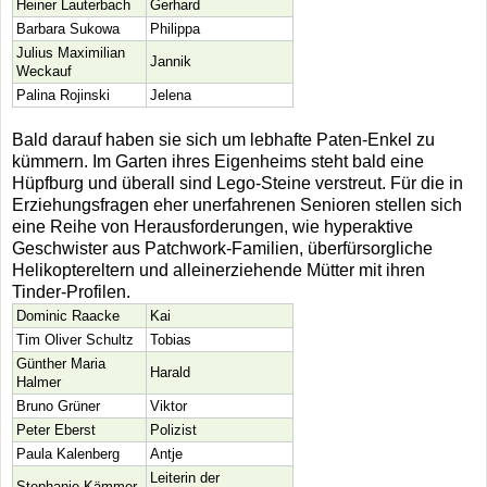
Heiner Lauterbach
Gerhard
Barbara Sukowa
Philippa
Julius Maximilian
Jannik
Weckauf
Palina Rojinski
Jelena
Bald darauf haben sie sich um lebhafte Paten-Enkel zu
kümmern. Im Garten ihres Eigenheims steht bald eine
Hüpfburg und überall sind Lego-Steine verstreut. Für die in
Erziehungsfragen eher unerfahrenen Senioren stellen sich
eine Reihe von Herausforderungen, wie hyperaktive
Geschwister aus Patchwork-Familien, überfürsorgliche
Helikoptereltern und alleinerziehende Mütter mit ihren
Tinder-Profilen.
Dominic Raacke
Kai
Tim Oliver Schultz
Tobias
Günther Maria
Harald
Halmer
Bruno Grüner
Viktor
Peter Eberst
Polizist
Paula Kalenberg
Antje
Leiterin der
Stephanie Kämmer