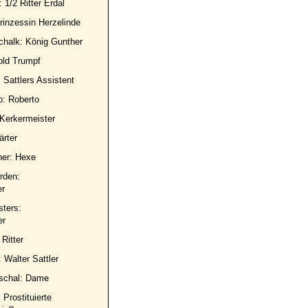
 1/2 Ritter Erdal
Prinzessin Herzelinde
halk: König Gunther
old Trumpf
Sattlers Assistent
o: Roberto
 Kerkermeister
rter
ner: Hexe
orden:
er
ters:
er
Ritter
 Walter Sattler
schal: Dame
 Prostituierte