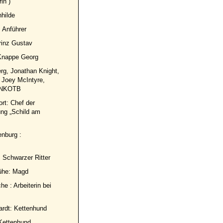
in“)
nhilde
 Anführer
rinz Gustav
 Knappe Georg
rg, Jonathan Knight,
 Joey McIntyre,
 NKOTB
rt: Chef der
ung „Schild am
nburg :
: Schwarzer Ritter
ühe: Magd
he : Arbeiterin bei
ardt: Kettenhund
 Kettenhund