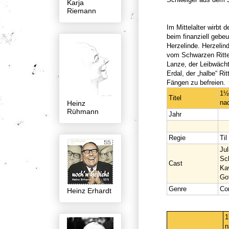
Karja
Riemann
Im Mittelalter wirbt
beim finanziell gebe
Herzelinde. Herzelin
vom Schwarzen Ritter
Lanze, der Leibwächt
Erdal, der „halbe“ Ri
Fängen zu befreien.
1½ 
Titel
nac
Heinz
Rühmann
Jahr
Regie
Til
Jul
Sc
Cast
Ka
Got
Genre
Co
Heinz Erhardt
1
n