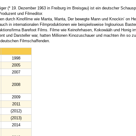
iger (* 19. Dezember 1963 in Freiburg im Breisgau) ist ein deutscher Schauspi
roduzent und Filmeditor.
ren durch Kinofilme wie Manta, Manta, Der bewegte Mann und Knockin’ on H
auch in internationalen Filmproduktionen wie beispielsweise Inglourious Baste
uktionsfirma Barefoot Films. Filme wie Keinohrhasen, Kokowääh und Honig im
ent und Darsteller war, hatten Millionen Kinozuschauer und machten ihn so z
n deutschen Filmschaffenden.
1998
2005
2007
2008
2009
2011
(2012)
(2013)
2014