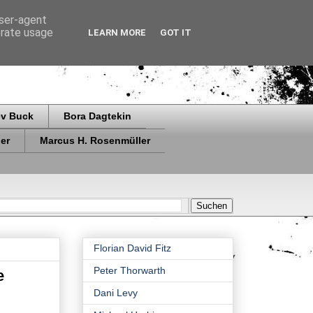
user-agent
erate usage
LEARN MORE
GOT IT
ev Buck
Bora Dagtekin
er
Marcus H. Rosenmüller
Florian David Fitz
Peter Thorwarth
e
Dani Levy