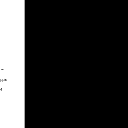
 –
ppie-
f.