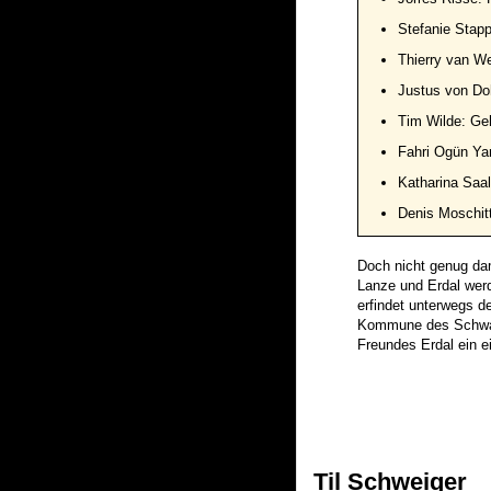
Stefanie Stap
Thierry van We
Justus von Do
Tim Wilde: Geh
Fahri Ogün Ya
Katharina Saal
Denis Moschit
Doch nicht genug dam
Lanze und Erdal werd
erfindet unterwegs de
Kommune des Schwarz
Freundes Erdal ein ei
Til Schweiger