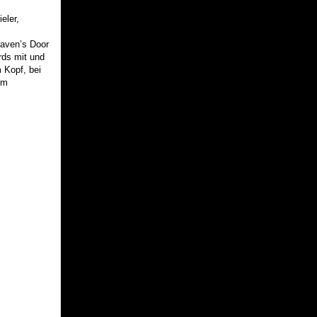
eler,
eaven’s Door
rds mit und
 Kopf, bei
um