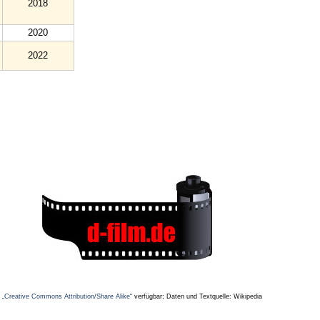
2018
2020
2022
z
„Creative Commons Attribution/Share Alike“
verfügbar; Daten und Textquelle: Wikipedia