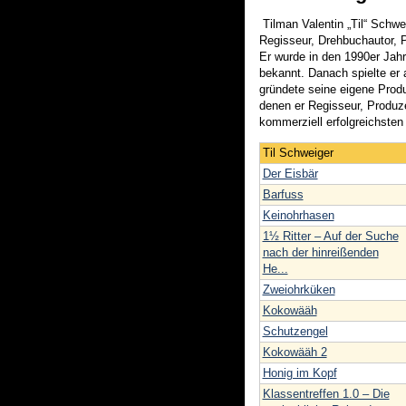
Tilman Valentin „Til“ Schwe
Regisseur, Drehbuchautor, P
Er wurde in den 1990er Jah
bekannt. Danach spielte er 
gründete seine eigene Prod
denen er Regisseur, Produz
kommerziell erfolgreichste
Til Schweiger
Der Eisbär
Barfuss
Keinohrhasen
1½ Ritter – Auf der Suche
nach der hinreißenden
He...
Zweiohrküken
Kokowääh
Schutzengel
Kokowääh 2
Honig im Kopf
Klassentreffen 1.0 – Die