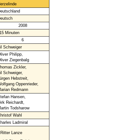
erzelinde
eutschland
eutsch
2008
15 Minuten
6
il Schweiger
liver Philipp,
liver Ziegenbalg
homas Zickler,
il Schweiger,
ürgen Hebstreit,
olfgang Oppenrieder,
arian Redmann
tefan Hansen,
irk Reichardt,
artin Todsharow
hristof Wahl
harles Ladmiral
 Ritter Lanze