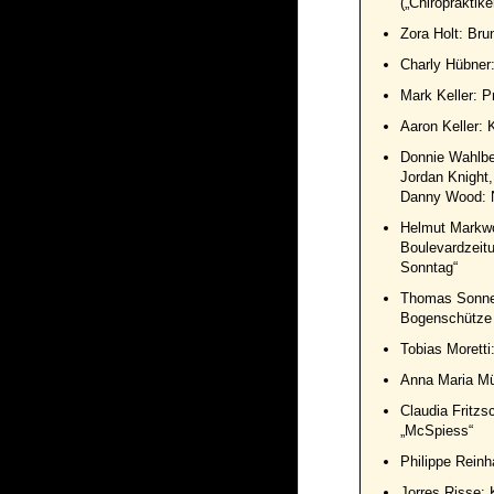
(„Chiropraktiker
Zora Holt: Bru
Charly Hübner:
Mark Keller: P
Aaron Keller:
Donnie Wahlbe
Jordan Knight,
Danny Wood:
Helmut Markwo
Boulevardzeit
Sonntag“
Thomas Sonne
Bogenschütze
Tobias Moretti
Anna Maria M
Claudia Fritzsc
„McSpiess“
Philippe Reinh
Jorres Risse: