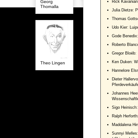
Rick Kavanian:
Georg
Thomalla
Julia Dietze: 
Thomas Gottsc
Udo Kier: Luip
Gode Benedix: 
Roberto Blanc
Gregor Bloéb:
Ken Duken: Wä
Theo Lingen
Hannelore Els
Dieter Hallerv
Pferdeverkäuf
Johannes Hees
Wissenschaftl
Sigo Heinisch: 
Ralph Herforth:
Maddalena Hir
Sunnyi Melles: