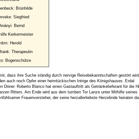
penbeck: Brünhilde
rveke: Siegfried
hnányi: Bernd
ilfe Kerkermeister
rdım: Herold
frank: Therapeutin
to: Bogenschütze
it, dass ihre Suche ständig durch nervige Reisebekanntschaften gestört wird
en auch noch Opfer einer heimtückischen Intrige des Königshauses. Erdal
n Döner. Roberto Blanco hat einen Gastauftritt als Getränkelieferant für die Hi
en Ritters. Am Ende wird aus dem tumben Tor Lanze unter Mithilfe seines
nfühlsamer Frauenversteher, der seine herzallerliebste Herzelinde heiraten dar