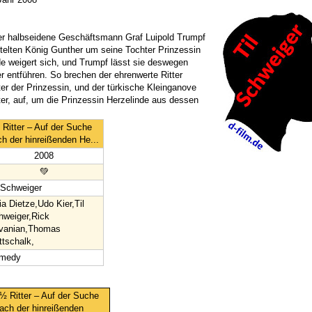
 der halbseidene Geschäftsmann Graf Luipold Trumpf
utelten König Gunther um seine Tochter Prinzessin
de weigert sich, und Trumpf lässt sie deswegen
 entführen. So brechen der ehrenwerte Ritter
er der Prinzessin, und der türkische Kleinganove
tter, auf, um die Prinzessin Herzelinde aus dessen
Ritter – Auf der Suche
h der hinreißenden He...
2008
💚
 Schweiger
ia Dietze,Udo Kier,Til
hweiger,Rick
vanian,Thomas
tschalk,
medy
½ Ritter – Auf der Suche
ach der hinreißenden