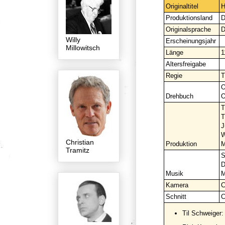
Originaltitel
H
Produktionsland
D
Originalsprache
D
Willy
Erscheinungsjahr
Millowitsch
Länge
1
Altersfreigabe
Regie
T
O
Drehbuch
O
T
T
J
W
Christian
Produktion
M
Tramitz
S
D
Musik
M
Kamera
C
Schnitt
C
Til Schweiger: