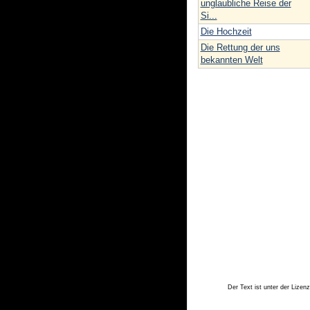
unglaubliche Reise der
Si...
Die Hochzeit
Die Rettung der uns
bekannten Welt
Der Text ist unter der Lizen