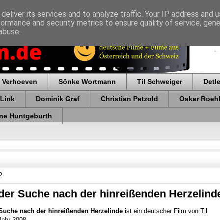
deliver its services and to analyze traffic. Your IP address and 
formance and security metrics to ensure quality of service, gen
abuse.
 Verhoeven
Sönke Wortmann
Til Schweiger
Detl
 Link
Dominik Graf
Christian Petzold
Oskar Roehl
ne Huntgeburth
2
 der Suche nach der hinreißenden Herzelind
r Suche nach der hinreißenden Herzelinde
ist ein deutscher Film von Til
Jahr 2008