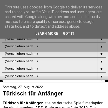
This site uses cookies from Google to deliver its services
and to analyze traffic. Your IP address and user-agent are
shared with Google along with performance and security
metrics to ensure quality of service, generate usage
statistics, and to detect and address abuse.
▼
LEARN MORE
GOT IT
▼
▼
▼
▼
▼
▼
Samstag, 27. August 2022
Türkisch für Anfänger
Türkisch für Anfänger
ist eine deutsche Spielfilmadaption
der gleichnamigen ARD-Serie aus dem Jahr 2012. Die