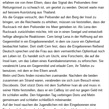
erfahren sie von ihren Eltern, dass das Signal des Peilsenders ihrer
Rettungsinsel zu schwach ist, um geortet zu werden. Derzeit warte man
auf bessere Ausrüstung aus Thailand.
Als die Gruppe versucht, den Peilsender auf den Berg der Insel zu
bringen, um die Reichweite zu erhöhen, müssen sie feststellen, dass der
Rucksack mit dem Peilsender ins Meer getrieben ist. Als Lena den
Rucksack zurückholen möchte, tritt sie in einen Seeigel und entwickelt
heftige allergische Reaktionen. Cem bringt Lena in der Hoffnung auf ein
Gegenmittel in ein Eingeborenendorf, in dem sie zuvor ein Opferritual
beobachtet hatten. Dort stellt Cem fest, dass die Eingeborenen fließend
Deutsch sprechen und die Frau aus dem vermeintlichen Opferritual noch
am Leben ist. Es handelt sich um Uschi, eine Forscherin, die auf die
Insel kam, um das Leben eines Kannibalenstammes zu erforschen. Sie
verabreicht Lena ein Gegenmittel und erlaubt Cem, ihr Telefon zu
benutzen, mit dem er ihre Eltern anruft.
Metin und Doris finden inzwischen zueinander. Nachdem die beiden
zusammen am Strand waren, verabreden sie sich zum Besuch eines
Discoboots. Dort stürzt Doris mit dem Surflehrer Ivan ab und muss in
seiner Hütte feststellen, dass er ein Callboy ist und nur gegen Geld mit
ihr schlafen wollte. Den folgenden Tag verbringen Doris und Metin
gemeinsam und schlafen schließlich miteinander.
Auf der Insel rauchen die Jugendlichen mit den Eingeborenen eine