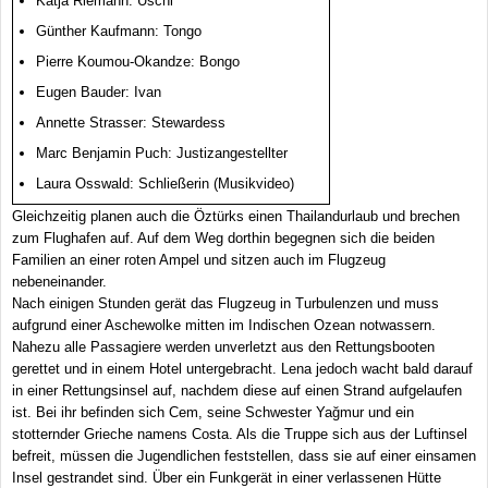
Katja Riemann: Uschi
Günther Kaufmann: Tongo
Pierre Koumou-Okandze: Bongo
Eugen Bauder: Ivan
Annette Strasser: Stewardess
Marc Benjamin Puch: Justizangestellter
Laura Osswald: Schließerin (Musikvideo)
Gleichzeitig planen auch die Öztürks einen Thailandurlaub und brechen
zum Flughafen auf. Auf dem Weg dorthin begegnen sich die beiden
Familien an einer roten Ampel und sitzen auch im Flugzeug
nebeneinander.
Nach einigen Stunden gerät das Flugzeug in Turbulenzen und muss
aufgrund einer Aschewolke mitten im Indischen Ozean notwassern.
Nahezu alle Passagiere werden unverletzt aus den Rettungsbooten
gerettet und in einem Hotel untergebracht. Lena jedoch wacht bald darauf
in einer Rettungsinsel auf, nachdem diese auf einen Strand aufgelaufen
ist. Bei ihr befinden sich Cem, seine Schwester Yağmur und ein
stotternder Grieche namens Costa. Als die Truppe sich aus der Luftinsel
befreit, müssen die Jugendlichen feststellen, dass sie auf einer einsamen
Insel gestrandet sind. Über ein Funkgerät in einer verlassenen Hütte