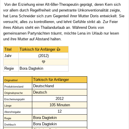
Von der Erziehung einer Alt-68er-Therapeutin geprägt, deren Kern sich
vor allem durch Regelfreiheit und penetrante Unkonventionalität zeigte,
hat Lena Schneider sich zum Gegenteil ihrer Mutter Doris entwickelt. Sie
versucht, alles zu kontrollieren, und lehnt Gefühle strikt ab. Zur Feier
ihres Abiturs steht ein Thailandurlaub an. Während Doris von
gemeinsamen Partynächten träumt, möchte Lena im Urlaub nur lesen
und ihre Mutter auf Abstand halten.
Titel
Türkisch für Anfänger 👍
Jahr
(2012)
💚
Regie
Bora Dagtekin
Türkisch für Anfänger
Originaltitel
Deutschland
Produktionsland
Deutsch
Originalsprache
2012
Erscheinungsjahr
105 Minuten
Länge
12
Altersfreigabe
Bora Dagtekin
Regie
Bora Dagtekin
Drehbuch