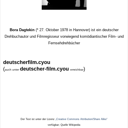
Bora Dagtekin
(* 27. Oktober 1978 in Hannover) ist ein deutscher
Drehbuchautor und Filmregisseur vorwiegend komödiantischer Film- und
Fernsehdrehbücher
deutscherfilm.cyou
(
deutscher-film.cyou
)
auch unter
erreichbar
Der Text ist unter der Lizenz
„Creative Commons Attribution/Share Alike“
verfügbar; Quelle Wikipedia