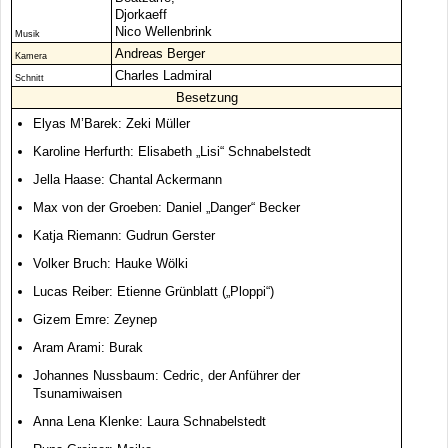
Djorkaeff
Nico Wellenbrink
Musik
Andreas Berger
Kamera
Charles Ladmiral
Schnitt
Besetzung
Elyas M’Barek: Zeki Müller
Karoline Herfurth: Elisabeth „Lisi“ Schnabelstedt
Jella Haase: Chantal Ackermann
Max von der Groeben: Daniel „Danger“ Becker
Katja Riemann: Gudrun Gerster
Volker Bruch: Hauke Wölki
Lucas Reiber: Etienne Grünblatt („Ploppi“)
Gizem Emre: Zeynep
Aram Arami: Burak
Johannes Nussbaum: Cedric, der Anführer der
Tsunamiwaisen
Anna Lena Klenke: Laura Schnabelstedt