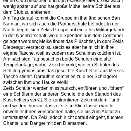
einen Club besuchen und dort exzessiv feiern. Zeki wacht
wenig später auf und hat große Mühe, seine Schüler aus
dem Club zu entfernen.
Am Tag darauf kommt die Gruppe im thailändischen Ban
Nam an, wo sich auch die Partnerschule befindet. In der
Nacht begibt sich Zekis Gruppe auf ein altes Militärgelände
in der Nachbarschaft, wo die Spenden aus dem Container
gelagert werden; Meike findet das Plüschtier, in dem Zekis
Diebesgut versteckt ist, steckt es aber heimlich in ihre
eigene Tasche, weil es zudem das Schulmaskottchen ist.
Am nächsten Tag besuchen beide Schulen eine alte
Tempelanlage, wobei Zeki bemerkt, wie ein Schüler des
Schillergymnasiums das gesuchte Kuscheltier aus Meikes
Tasche stiehlt. Daraufhin kommt es zu einer Schlägerei
zwischen ihm und Hauke Wölki.
Zekis Schüler werden misstrauisch, entführen und „foltern“
eine Schülerin der anderen Schule, die den Standort des
Kuscheltiers verrät. Sie konfrontieren Zeki mit dem Fund
und werfen ihm vor, dass er sie im Stich lassen wollte,
obwohl er ihnen versprochen hatte, sie bis zum Abitur zu
unterstützen. Da Zeki jedoch nicht darauf eingeht, flüchten
Chantal und Danger mit den Diamanten.