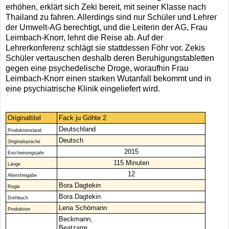
erhöhen, erklärt sich Zeki bereit, mit seiner Klasse nach
Thailand zu fahren. Allerdings sind nur Schüler und Lehrer
der Umwelt-AG berechtigt, und die Leiterin der AG, Frau
Leimbach-Knorr, lehnt die Reise ab. Auf der
Lehrerkonferenz schlägt sie stattdessen Föhr vor. Zekis
Schüler vertauschen deshalb deren Beruhigungstabletten
gegen eine psychedelische Droge, woraufhin Frau
Leimbach-Knorr einen starken Wutanfall bekommt und in
eine psychiatrische Klinik eingeliefert wird.
Originaltitel
Fack ju Göhte 2
Deutschland
Produktionsland
Deutsch
Originalsprache
2015
Erscheinungsjahr
115 Minuten
Länge
12
Altersfreigabe
Bora Dagtekin
Regie
Bora Dagtekin
Drehbuch
Lena Schömann
Produktion
Beckmann,
Beatzarre,