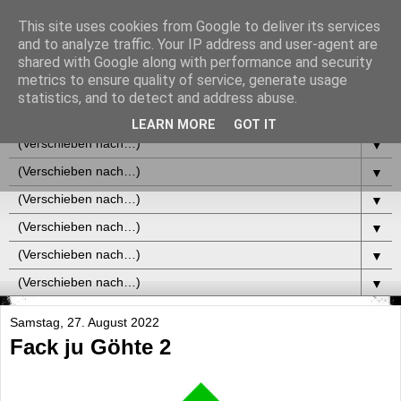
This site uses cookies from Google to deliver its services
and to analyze traffic. Your IP address and user-agent are
shared with Google along with performance and security
metrics to ensure quality of service, generate usage
statistics, and to detect and address abuse.
▼
LEARN MORE
GOT IT
▼
▼
▼
▼
▼
▼
Samstag, 27. August 2022
Fack ju Göhte 2