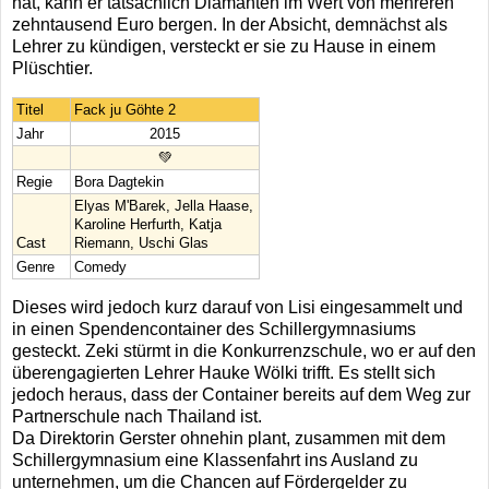
hat, kann er tatsächlich Diamanten im Wert von mehreren
zehntausend Euro bergen. In der Absicht, demnächst als
Lehrer zu kündigen, versteckt er sie zu Hause in einem
Plüschtier.
Titel
Fack ju Göhte 2
Jahr
2015
💚
Regie
Bora Dagtekin
Elyas M'Barek, Jella Haase,
Karoline Herfurth, Katja
Cast
Riemann, Uschi Glas
Genre
Comedy
Dieses wird jedoch kurz darauf von Lisi eingesammelt und
in einen Spendencontainer des Schillergymnasiums
gesteckt. Zeki stürmt in die Konkurrenzschule, wo er auf den
überengagierten Lehrer Hauke Wölki trifft. Es stellt sich
jedoch heraus, dass der Container bereits auf dem Weg zur
Partnerschule nach Thailand ist.
Da Direktorin Gerster ohnehin plant, zusammen mit dem
Schillergymnasium eine Klassenfahrt ins Ausland zu
unternehmen, um die Chancen auf Fördergelder zu