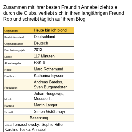
Zusammen mit ihrer besten Freundin Annabel zieht sie
durch die Clubs, verliebt sich in ihren langjährigen Freund
Rob und schreibt täglich auf ihrem Blog.
Heute bin ich blond
Originaltitel
Deutschland
Produktionsland
Deutsch
Originalsprache
2013
Erscheinungsjahr
117 Minuten
Länge
FSK 6
Altersfreigabe
Marc Rothemund
Regie
Katharina Eyssen
Drehbuch
Andreas Bareiss,
Sven Burgemeister
Produktion
Johan Hoogewijs,
Mousse T.
Musik
Martin Langer
Kamera
Simon Gstöttmayr
Schnitt
Besetzung
Lisa Tomaschewsky: Sophie Ritter
Karoline Teska: Annabel