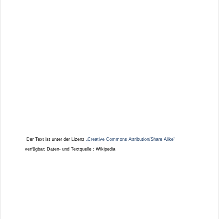
Der Text ist unter der Lizenz
„Creative Commons Attribution/Share Alike“
verfügbar; Daten- und Textquelle : Wikipedia