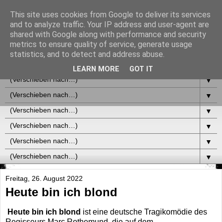
This site uses cookies from Google to deliver its services
and to analyze traffic. Your IP address and user-agent are
shared with Google along with performance and security
metrics to ensure quality of service, generate usage
statistics, and to detect and address abuse.
▼
LEARN MORE
GOT IT
▼
▼
▼
▼
▼
▼
Freitag, 26. August 2022
Heute bin ich blond
Heute bin ich blond
ist eine deutsche Tragikomödie des
Regisseurs Marc Rothemund, die auf dem