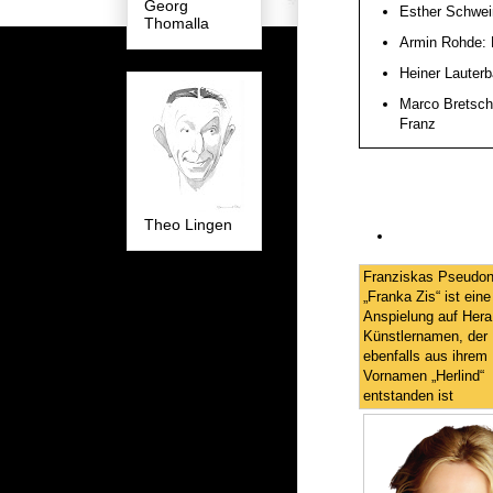
Georg
Esther Schwei
Thomalla
Armin Rohde: 
Heiner Lauterb
Marco Bretsch
Franz
Theo Lingen
Franziskas Pseudo
„Franka Zis“ ist eine
Anspielung auf Hera
Künstlernamen, der
ebenfalls aus ihrem
Vornamen „Herlind“
entstanden ist