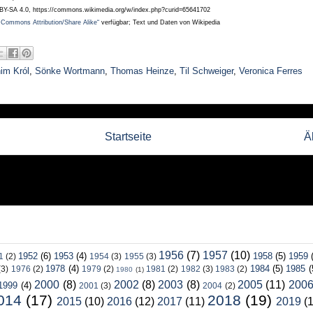
BY-SA 4.0, https://commons.wikimedia.org/w/index.php?curid=65641702
 Commons Attribution/Share Alike“
verfügbar; Text und Daten von Wikipedia
im Król
,
Sönke Wortmann
,
Thomas Heinze
,
Til Schweiger
,
Veronica Ferres
Startseite
Ä
1956
(7)
1957
(10)
1952
(6)
1953
(4)
1958
(5)
1959
1
(2)
1954
(3)
1955
(3)
1978
(4)
1984
(5)
1985
(
(3)
1976
(2)
1979
(2)
1981
(2)
1982
(3)
1983
(2)
1980
(1)
2000
(8)
2002
(8)
2003
(8)
2005
(11)
200
1999
(4)
2001
(3)
2004
(2)
014
(17)
2018
(19)
2015
(10)
2016
(12)
2017
(11)
2019
(