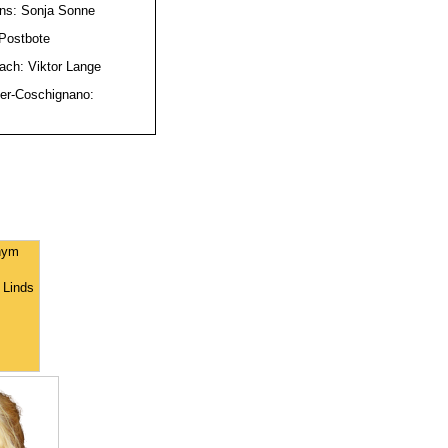
ns: Sonja Sonne
Postbote
ach: Viktor Lange
er-Coschignano:
nym
 Linds