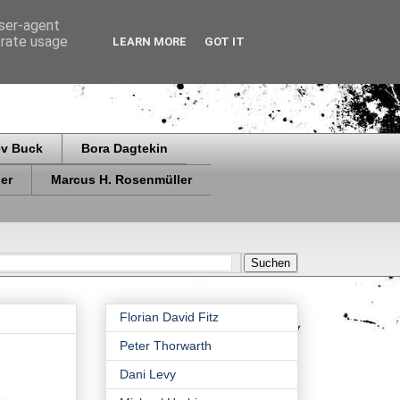
user-agent
erate usage
LEARN MORE
GOT IT
ev Buck
Bora Dagtekin
er
Marcus H. Rosenmüller
Florian David Fitz
Peter Thorwarth
Dani Levy