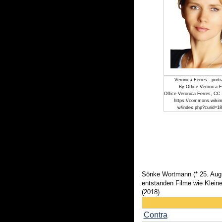
Veronica Ferres - portr
By Office Veronica F
Office Veronica Ferres, CC
https://commons.wikim
w/index.php?curid=1
Sönke Wortmann (* 25. Augus
entstanden Filme wie Klein
(2018)
Contra