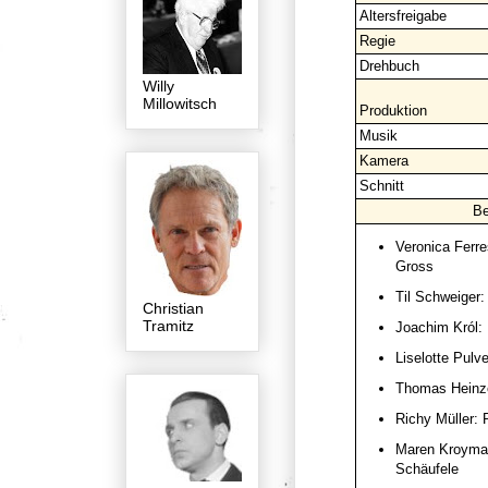
Altersfreigabe
Regie
Drehbuch
Willy
Millowitsch
Produktion
Musik
Kamera
Schnitt
Be
Veronica Ferre
Gross
Til Schweiger
Christian
Tramitz
Joachim Król:
Liselotte Pulv
Thomas Heinze
Richy Müller: 
Maren Kroyman
Schäufele