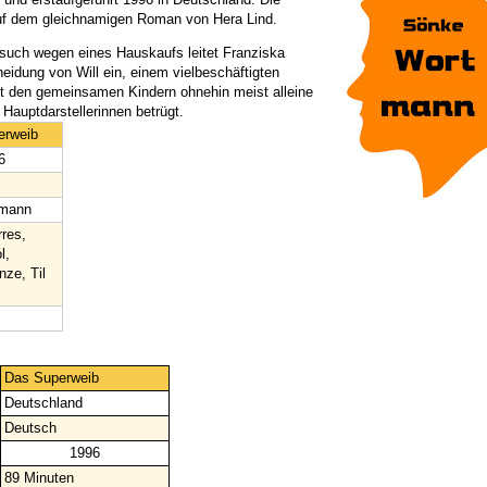
uf dem gleichnamigen Roman von Hera Lind.
such wegen eines Hauskaufs leitet Franziska
eidung von Will ein, einem vielbeschäftigten
it den gemeinsamen Kindern ohnehin meist alleine
 Hauptdarstellerinnen betrügt.
erweib
6
mann
res,
l,
ze, Til
Das Superweib
Deutschland
Deutsch
1996
89 Minuten