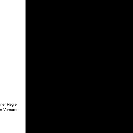
iner Regie
er Vorname