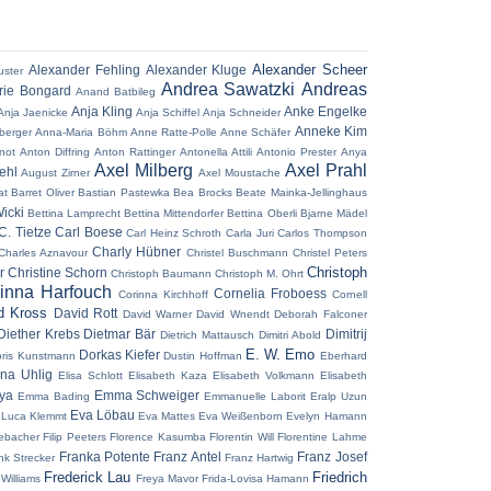
Alexander Scheer
Alexander Fehling
Alexander Kluge
uster
Andrea Sawatzki
Andreas
ie Bongard
Anand Batbileg
Anja Kling
Anke Engelke
Anja Jaenicke
Anja Schiffel
Anja Schneider
Anneke Kim
berger
Anna-Maria Böhm
Anne Ratte-Polle
Anne Schäfer
not
Anton Diffring
Anton Rattinger
Antonella Attili
Antonio Prester
Anya
Axel Milberg
Axel Prahl
ehl
August Zirner
Axel Moustache
at
Barret Oliver
Bastian Pastewka
Bea Brocks
Beate Mainka-Jellinghaus
icki
Bettina Lamprecht
Bettina Mittendorfer
Bettina Oberli
Bjarne Mädel
C. Tietze
Carl Boese
Carl Heinz Schroth
Carla Juri
Carlos Thompson
Charly Hübner
Charles Aznavour
Christel Buschmann
Christel Peters
Christoph
r
Christine Schorn
Christoph Baumann
Christoph M. Ohrt
inna Harfouch
Cornelia Froboess
Corinna Kirchhoff
Cornell
d Kross
David Rott
David Warner
David Wnendt
Deborah Falconer
Diether Krebs
Dietmar Bär
Dimitrij
Dietrich Mattausch
Dimitri Abold
E. W. Emo
Dorkas Kiefer
ris Kunstmann
Dustin Hoffman
Eberhard
ena Uhlig
Elisa Schlott
Elisabeth Kaza
Elisabeth Volkmann
Elisabeth
aya
Emma Schweiger
Emma Bading
Emmanuelle Laborit
Eralp Uzun
Eva Löbau
 Luca Klemmt
Eva Mattes
Eva Weißenborn
Evelyn Hamann
ebacher
Filip Peeters
Florence Kasumba
Florentin Will
Florentine Lahme
Franka Potente
Franz Antel
Franz Josef
nk Strecker
Franz Hartwig
Frederick Lau
Friedrich
 Williams
Freya Mavor
Frida-Lovisa Hamann