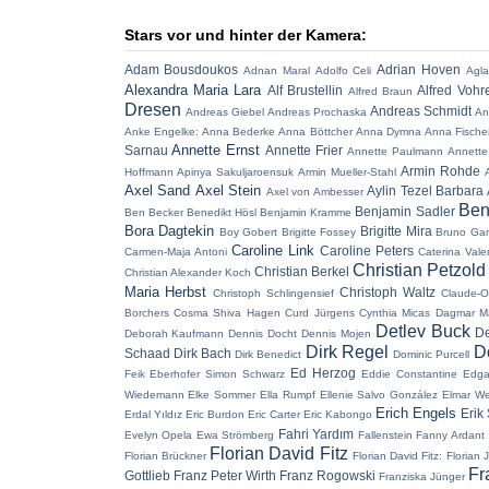
Stars vor und hinter der Kamera:
Adam Bousdoukos
Adrian Hoven
Adnan Maral
Adolfo Celi
Agla
Alexandra Maria Lara
Alf Brustellin
Alfred Vohr
Alfred Braun
Dresen
Andreas Schmidt
Andreas Giebel
Andreas Prochaska
An
Anke Engelke:
Anna Bederke
Anna Böttcher
Anna Dymna
Anna Fische
Annette Ernst
Sarnau
Annette Frier
Annette Paulmann
Annette
Armin Rohde
Hoffmann
Apinya Sakuljaroensuk
Armin Mueller-Stahl
Axel Sand
Axel Stein
Aylin Tezel
Barbara 
Axel von Ambesser
Ben
Benjamin Sadler
Ben Becker
Benedikt Hösl
Benjamin Kramme
Bora Dagtekin
Brigitte Mira
Boy Gobert
Brigitte Fossey
Bruno Ga
Caroline Link
Caroline Peters
Carmen-Maja Antoni
Caterina Vale
Christian Petzold
Christian Berkel
Christian Alexander Koch
Maria Herbst
Christoph Waltz
Christoph Schlingensief
Claude-O
Borchers
Cosma Shiva Hagen
Curd Jürgens
Cynthia Micas
Dagmar M
Detlev Buck
De
Deborah Kaufmann
Dennis Docht
Dennis Mojen
Dirk Regel
D
Schaad
Dirk Bach
Dirk Benedict
Dominic Purcell
Ed Herzog
Feik
Eberhofer Simon Schwarz
Eddie Constantine
Edga
Wiedemann
Elke Sommer
Ella Rumpf
Ellenie Salvo González
Elmar W
Erich Engels
Erik
Erdal Yıldız
Eric Burdon
Eric Carter
Eric Kabongo
Fahri Yardım
Evelyn Opela
Ewa Strömberg
Fallenstein
Fanny Ardant
Florian David Fitz
Florian Brückner
Florian David Fitz:
Florian 
Fr
Gottlieb
Franz Peter Wirth
Franz Rogowski
Franziska Jünger