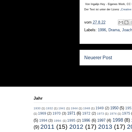
Von Ingalijo Hey - Eigenes Werk, CC 
Der Text ist unter der Lizenz
„Creative
vom
27.8.22
Labels:
1996
,
Drama
,
Joach
Neuerer Post
Jahr
1950
(5)
1949
(2)
195
1930
(1)
1932
(1)
1941
(1)
1944
(1)
1948
(1)
1971
(6)
1969
(2)
1970
(3)
1972
(2)
1975
(1)
1973
(1)
1974
(1)
1998
(8)
(5)
1996
(6)
1997
(4)
1994
(3)
1995
(2)
1994:
(1)
2011
(15)
2012
(17)
2013
(17)
2
(9)