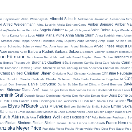
Albrecht Schuch
ia Szyszkowitz
Akiko Wakabayashi
Aleksandar Jovanovic
Alessandro Sch
er
Alfred Weidenmann
Amber Bongard
Amber Mar
Alina Levshin
Alycia Debnam-Carey
Angela Winkler
Anica Dobra
drzej Wajda
André Hennicke
Angelo Colagrossi
Aniya Wendel
Anna Maria Mühe
Anna Maria Sturm
r
Anna Karina
Anna Loos
Anna Stieblich
Anna Unter
 Strasser
Anni Rapps
Annina Hellenthal
Anny Duperey
Antje Mönning
Antje Traue
Antoine Mo
Arved Friese
August Di
Arndt Schwering-Sohnrey
Arnel Taci
Arno Assmann
Arved Birnbaum
Auer
Barbara Rudnik
Barbara Sukowa
Barbara Auer:
Barbara Valentin
Barnaby Metschur
no Fürmann
Bernhard W
Bent Hamer
Bernd Michael Lade
Bernd Stephan
Bernd Tauber
Burghart Klaußner
Carin 
nz
Brunos Therapeutin
Béla Baumann
Camilla Spira
Cara Wiedke
nte
Catherine Flemming
Catrin Striebeck
Cecilia Cheung
Cecilio Andresen
Chantal Hourticolon
Christian Ulmen
Christian Redl
Christine Neubaue
Christiane Paul
Christine Kaufmann
Cor
liver Rudolph
Claudia Cardinale
Claudia Michelsen
Clelia Sarto
Constanze Engelbrecht
Davi
Daniel Olbrychski
anzel
Dan Stevens
Daniel Sträßer
Daniel Zillmann
David Bennent
vid Striesow
Diana Amft
Diane Kruger
Dieter Hallervorden
Dieter Hildebrandt
Dieter Laser
ominik Graf
Doris Dörrie
Dominik Nowak
Dominique Horwitz
Don McKellar
Dorian Gray
Do
El
r Reitz
Edith Hancke
Edith Heerdegen
Eike Weinreich
El Hedi ben Salem
Elea Geissler
Elyas M'Barek
Elyas M’Barek
Emilio Sakr
epper
Emil von Schönfels
Emilia Schüle
 Schumann
Ernst Jacobi
Ernst Marischka
Erwin Geschonneck
Erwin Keusch
Eugen Bauder
Eva
Fatih Akin
Felicitas Woll
Felix Fuchssteiner
Fatih Akın
Felix Hellmann
Ferdinand Se
Florian Simbeck
Florian Stetter
Franco Nero
Jahr
Floriane Daniel
Francis Fulton-Smith
Fra
anziska Meyer Price
Franziska Weisz
Frauke Finsterwalder
Fred Dietz
Fred Sauer
Fred