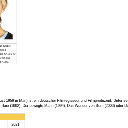
ait (2012)
erres -
 BY-SA 3.0 de,
edia.org/
8672354
t 1959 in Marl) ist ein deutscher Filmregisseur und Filmproduzent. Unter se
e Haie (1992), Der bewegte Mann (1994), Das Wunder von Bern (2003) oder D
2021: