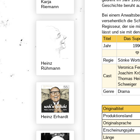
Karja
Geschichte beruht a
Riemann
Bei einem Anwaltsbe
versehentlich die Sch
Regisseur, der sie m
lässt und sie mit den
Titel
Das Sup
Jahr
199
💚
Regie
Sönke Wort
Heinz
Veronica Fer
Rühmann
Joachim Kró
Cast
Thomas Hein
Schweiger
Genre
Drama
Originaltitel
Produktionsland
Heinz Erhardt
Originalsprache
Erscheinungsjahr
Länge