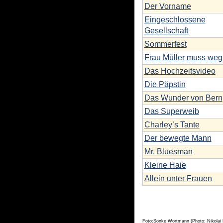
Der Vorname
Eingeschlossene
Gesellschaft
Sommerfest
Frau Müller muss weg
Das Hochzeitsvideo
Die Päpstin
Das Wunder von Bern
Das Superweib
Charley’s Tante
Der bewegte Mann
Mr. Bluesman
Kleine Haie
Allein unter Frauen
Foto:Sönke Wortmann (Photo: Nikolai 