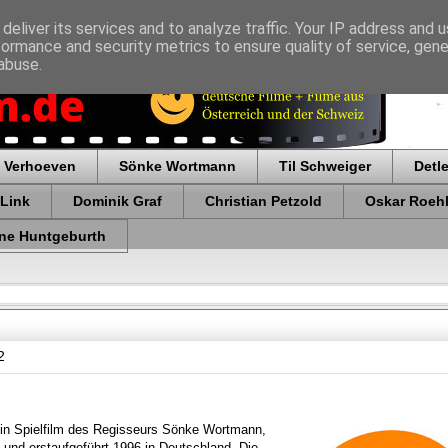
deliver its services and to analyze traffic. Your IP address and 
formance and security metrics to ensure quality of service, gen
abuse.
 Verhoeven
Sönke Wortmann
Til Schweiger
Detl
 Link
Dominik Graf
Christian Petzold
Oskar Roehl
ne Huntgeburth
2
ein Spielfilm des Regisseurs Sönke Wortmann,
 und erstaufgeführt 1996 in Deutschland. Die