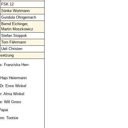
FSK 12
Sönke Wortmann
Gundula Ohngemach
Bernd Eichinger,
Martin Moszkowicz
Stefan Stoppok
Tom Fährmann
Ueli Christen
setzung
s: Franziska Herr-
: Hajo Heiermann
 Dr. Enno Winkel
er: Alma Winkel
: Will Gross
Papai
n: Tootsie