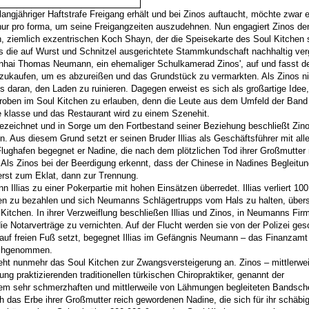
 langjähriger Haftstrafe Freigang erhält und bei Zinos auftaucht, möchte zwar 
nur pro forma, um seine Freigangzeiten auszudehnen. Nun engagiert Zinos den
, ziemlich exzentrischen Koch Shayn, der die Speisekarte des Soul Kitchen s
s die auf Wurst und Schnitzel ausgerichtete Stammkundschaft nachhaltig ver
nhai Thomas Neumann, ein ehemaliger Schulkamerad Zinos', auf und fasst d
bzukaufen, um es abzureißen und das Grundstück zu vermarkten. Als Zinos ni
s daran, den Laden zu ruinieren. Dagegen erweist es sich als großartige Idee,
roben im Soul Kitchen zu erlauben, denn die Leute aus dem Umfeld der Band 
klasse und das Restaurant wird zu einem Szenehit.
zeichnet und in Sorge um den Fortbestand seiner Beziehung beschließt Zino
. Aus diesem Grund setzt er seinen Bruder Illias als Geschäftsführer mit all
lughafen begegnet er Nadine, die nach dem plötzlichen Tod ihrer Großmutter
Als Zinos bei der Beerdigung erkennt, dass der Chinese in Nadines Begleitun
erst zum Eklat, dann zur Trennung.
llias zu einer Pokerpartie mit hohen Einsätzen überredet. Illias verliert 100
den zu bezahlen und sich Neumanns Schlägertrupps vom Hals zu halten, übers
Kitchen. In ihrer Verzweiflung beschließen Illias und Zinos, in Neumanns Fir
ie Notarverträge zu vernichten. Auf der Flucht werden sie von der Polizei ges
uf freien Fuß setzt, begegnet Illias im Gefängnis Neumann – das Finanzamt 
ochgenommen.
ht nunmehr das Soul Kitchen zur Zwangsversteigerung an. Zinos – mittlerwei
ng praktizierenden traditionellen türkischen Chiropraktiker, genannt der
em sehr schmerzhaften und mittlerweile von Lähmungen begleiteten Bandsche
ch das Erbe ihrer Großmutter reich gewordenen Nadine, die sich für ihr schäbi