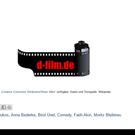
z
„Creative Commons Attribution/Share Alike“
verfügbar; Daten und Textquelle: Wikipedia
ukos
,
Anna Bederke
,
Birol Ünel
,
Comedy
,
Fatih Akin
,
Moritz Bleibtreu