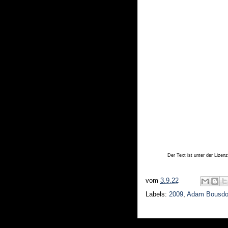
Der Text ist unter der Lizen
vom
3.9.22
Labels:
2009
,
Adam Bousdo