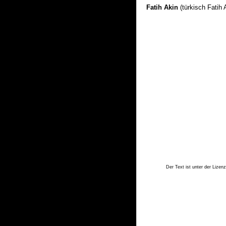
Fatih Akin
(türkisch Fatih 
Der Text ist unter der Lizen