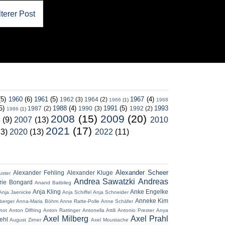
lterer Post
(5)
1960
(6)
1961
(5)
1967
(4)
1962
(3)
1964
(2)
1966
(1)
1968
5)
1988
(4)
1991
(5)
1993
1987
(2)
1990
(3)
1992
(2)
1986
(1)
2008
(15)
2009
(20)
6
(9)
2007
(13)
2010
2021
(17)
13)
2020
(13)
2022
(11)
Alexander Scheer
Alexander Fehling
Alexander Kluge
uster
Andrea Sawatzki
Andreas
ie Bongard
Anand Batbileg
Anja Kling
Anke Engelke
Anja Jaenicke
Anja Schiffel
Anja Schneider
Anneke Kim
berger
Anna-Maria Böhm
Anne Ratte-Polle
Anne Schäfer
not
Anton Diffring
Anton Rattinger
Antonella Attili
Antonio Prester
Anya
Axel Milberg
Axel Prahl
ehl
August Zirner
Axel Moustache