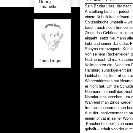
Georg
Thomalla
Sein Bruder Illias, der nach
Anstellung bei ihm, jedoch 
einem Nobellokal gefeuerten
Spitzenküche umstellt – wa
taucht auch noch Immobilie
Zinos das Gebäude billig a
eingeht, setzt Neumann alle
Lutz und seiner Band das P
Shayns extravagante Küche 
Von seinem Rückenleiden ge
Nadine nach China zu ziehen
Theo Lingen
Vollmachten ein. Noch am F
Hamburg zurückgekehrt ist. 
Liebhaber ist, kommt es zu
Währenddessen hat Neumann I
er nicht hat. Um die Schul
Neumann notariell das Soul 
Notariat einzubrechen, um d
Während man Zinos wieder a
Immobilienunternehmen h
Aus der Insolvenzmasse ste
einem privat in seiner Wohnu
„Knochenbrecher“, von sein
geheilt – erhält von der dur