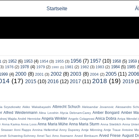
Startseite
Ä
1956
(7)
1957
(10)
1952
(6)
1953
(4)
1958
(5)
1959
1
(2)
1954
(3)
1955
(3)
1978
(4)
1984
(5)
1985
(
(3)
1976
(2)
1979
(2)
1981
(2)
1982
(3)
1983
(2)
1980
(1)
2000
(8)
2002
(8)
2003
(8)
2005
(11)
200
1999
(4)
2001
(3)
2004
(2)
014
(17)
2018
(19)
2015
(10)
2016
(12)
2017
(11)
2019
(
Albrecht Schuch
ia Szyszkowitz
Akiko Wakabayashi
Aleksandar Jovanovic
Alessandro Sch
er
Alfred Weidenmann
Amber Bongard
Amber Mar
Alina Levshin
Alycia Debnam-Carey
Angela Winkler
Anica Dobra
drzej Wajda
André Hennicke
Angelo Colagrossi
Aniya Wendel
Anna Maria Mühe
Anna Maria Sturm
r
Anna Karina
Anna Loos
Anna Stieblich
Anna Unter
 Strasser
Anni Rapps
Annina Hellenthal
Anny Duperey
Antje Mönning
Antje Traue
Antoine Mo
Arved Friese
August Di
Arndt Schwering-Sohnrey
Arnel Taci
Arno Assmann
Arved Birnbaum