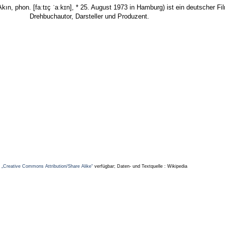
Akın, phon. [faːtɪç ˈaːkɪn], * 25. August 1973 in Hamburg) ist ein deutscher Fi
Drehbuchautor, Darsteller und Produzent.
z
„Creative Commons Attribution/Share Alike“
verfügbar; Daten- und Textquelle : Wikipedia