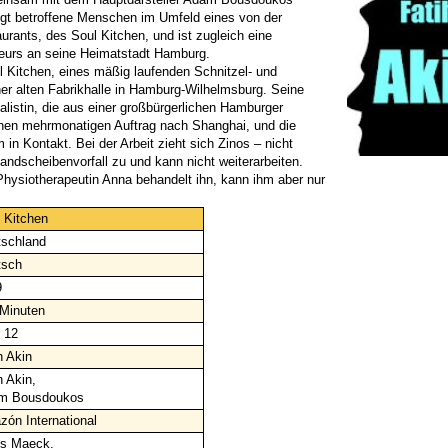
igt betroffene Menschen im Umfeld eines von der
rants, des Soul Kitchen, und ist zugleich eine
eurs an seine Heimatstadt Hamburg.
l Kitchen, eines mäßig laufenden Schnitzel- und
iner alten Fabrikhalle in Hamburg-Wilhelmsburg. Seine
alistin, die aus einer großbürgerlichen Hamburger
einen mehrmonatigen Auftrag nach Shanghai, und die
m in Kontakt.
Bei der Arbeit zieht sich Zinos – nicht
andscheibenvorfall zu und kann nicht weiterarbeiten.
Physiotherapeutin Anna behandelt ihn, kann ihm aber nur
 Kitchen
schland
tsch
9
Minuten
 12
h Akin
h Akin,
m Bousdoukos
zón International
us Maeck,