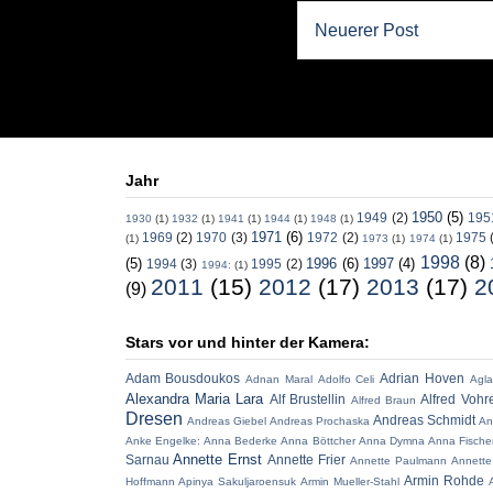
Neuerer Post
Jahr
1950
(5)
1949
(2)
195
1930
(1)
1932
(1)
1941
(1)
1944
(1)
1948
(1)
1971
(6)
1969
(2)
1970
(3)
1972
(2)
1975
(1)
1973
(1)
1974
(1)
1998
(8)
(5)
1996
(6)
1997
(4)
1994
(3)
1995
(2)
1994:
(1)
2011
(15)
2012
(17)
2013
(17)
2
(9)
Stars vor und hinter der Kamera:
Adam Bousdoukos
Adrian Hoven
Adnan Maral
Adolfo Celi
Agla
Alexandra Maria Lara
Alf Brustellin
Alfred Vohr
Alfred Braun
Dresen
Andreas Schmidt
Andreas Giebel
Andreas Prochaska
An
Anke Engelke:
Anna Bederke
Anna Böttcher
Anna Dymna
Anna Fische
Annette Ernst
Sarnau
Annette Frier
Annette Paulmann
Annette
Armin Rohde
Hoffmann
Apinya Sakuljaroensuk
Armin Mueller-Stahl