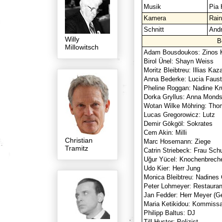
Musik
Pia 
Kamera
Rain
Schnitt
Andr
Willy
B
Millowitsch
Adam Bousdoukos: Zinos 
Birol Ünel: Shayn Weiss
Moritz Bleibtreu: Illias Kaz
Anna Bederke: Lucia Faust
Pheline Roggan: Nadine Kr
Dorka Gryllus: Anna Monds
Wotan Wilke Möhring: Th
Lucas Gregorowicz: Lutz
Demir Gökgöl: Sokrates
Cem Akin: Milli
Christian
Marc Hosemann: Ziege
Tramitz
Catrin Striebeck: Frau Sch
Uğur Yücel: Knochenbrech
Udo Kier: Herr Jung
Monica Bleibtreu: Nadine
Peter Lohmeyer: Restauran
Jan Fedder: Herr Meyer (G
Maria Ketikidou: Kommissa
Philipp Baltus: DJ
Till Huster: Polizist