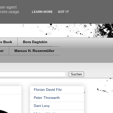
user-agent
erate usage
LEARN MORE
GOT IT
ev Buck
Bora Dagtekin
er
Marcus H. Rosenmüller
Florian David Fitz
Peter Thorwarth
Dani Levy