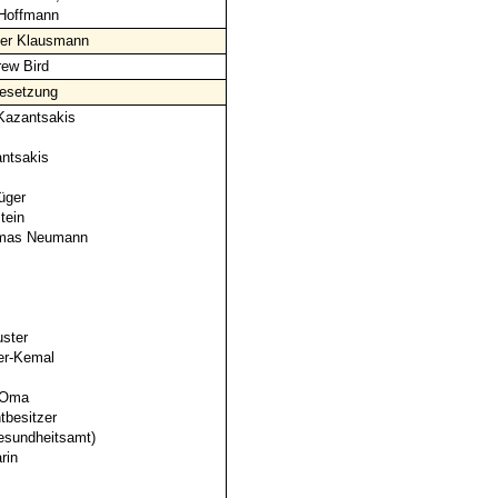
Hoffmann
er Klausmann
ew Bird
esetzung
Kazantsakis
antsakis
üger
tein
omas Neumann
uster
er-Kemal
s Oma
tbesitzer
esundheitsamt)
rin