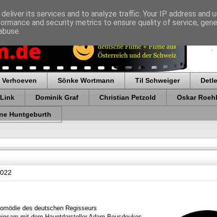
deliver its services and to analyze traffic. Your IP address and 
formance and security metrics to ensure quality of service, gen
abuse.
 Verhoeven
Sönke Wortmann
Til Schweiger
Detl
 Link
Dominik Graf
Christian Petzold
Oskar Roehl
ne Huntgeburth
2022
komödie des deutschen Regisseurs
einsam mit dem Hauptdarsteller Adam Bousdoukos