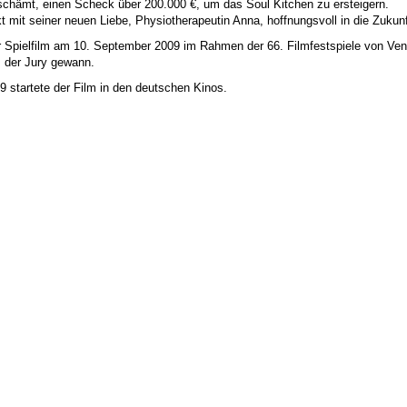
schämt, einen Scheck über 200.000 €, um das Soul Kitchen zu ersteigern.
kt mit seiner neuen Liebe, Physiotherapeutin Anna, hoffnungsvoll in die Zukunf
r Spielfilm am 10. September 2009 im Rahmen der 66. Filmfestspiele von Ve
s der Jury gewann.
 startete der Film in den deutschen Kinos.