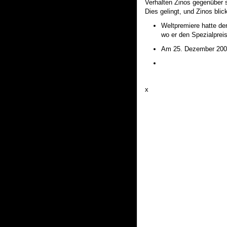
Verhalten Zinos gegenüber 
Dies gelingt, und Zinos blic
Weltpremiere hatte de
wo er den Spezialprei
Am 25. Dezember 2009
x