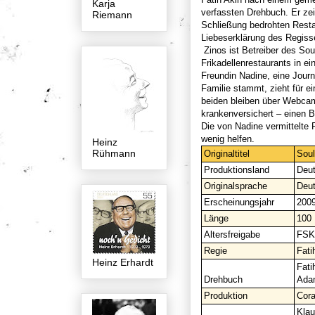
Karja
verfassten Drehbuch. Er ze
Riemann
Schließung bedrohten Restau
Liebeserklärung des Regiss
Zinos ist Betreiber des Sou
Frikadellenrestaurants in e
Freundin Nadine, eine Journ
Familie stammt, zieht für 
beiden bleiben über Webca
krankenversichert – einen B
Die von Nadine vermittelte 
wenig helfen.
Heinz
Rühmann
Originaltitel
Soul
Produktionsland
Deut
Originalsprache
Deu
Erscheinungsjahr
200
Länge
100 
Altersfreigabe
FSK
Regie
Fati
Heinz Erhardt
Fati
Drehbuch
Ada
Produktion
Cora
Kla