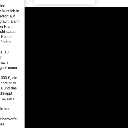
eine
 kürzlich in
ofort auf
grault. Dann
en Plan,
cht darauf
 Kellner
finden
s, zu
en
 nach
g ihr neuer
.000 €, die
chreibt er
ma und das
chnappt.
hat sein
le von
ibenvorfall
ges