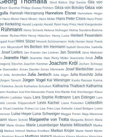
Georg Thomalla
Gila von
Gerd Baltus
Gigi Savoia
Géza von
Géza von Bolváry
Ebert
Gunther Philipp
Gustav Fröhlich
ulla
Hannelore Elsner
Hannah Herzsprung
Hannelore Hoger
Hans Peter Cloos
r
Hans Moser
Hans Moser:
Hans Müller
Hans Peter
pe Kerkeling
Harald Leipnitz
Harald Reinl
Hary Prinz
Hedi Kriegeskotte
z Rühmann
Heinz Schenk
Helena Hufnagel
Helma Sanders-Brahms
Herbert Feuerstein
riette Richter-Röhl
Henry Hübchen
Henry Lutze
Hilmi Sözer
egard Knef
Hinnerk Schönemann
Holly Hunter
Horst Frank
Iris Berben
Irm Hermann
 von Meyendorff
Isabell Gerschke
Isabella
 Josef Liefers
Jan Sosniok
Jan Krauter
Jan Lindner
Jana Mattukat
Jeanette Hain
Jella
en
Jeanette Hain Richy Müller
Jeannette Arndt
Joachim Król
ewgenij Sitochin
Joachim Kemmer
Jochen Schropp
Josef Bierbichler
a Gaensslen
Jonas Dassler
Jonas Hämmerle
Josef
Julia Jentsch
Julia Koschitz
Julia
er
Julia Jendroßek
Julia Jäger
Jürgen Vogel
Kai Wiesinger
Jürgen Tarrach
Kardo Razzazi
Karina
Katharina Thalbach
Katharina
d
Katerina Jacob
Katharina Schubert
mann
Keziban Inal
Kim Alexander Frank
Kim Riedle
Kirk Kirchberger
Klaus
Lara Sophie Rottmann
Lars Eidinger
Wilhelm
Ladislao Vajda
Lars
Levis Kachel
Liebesfilm
ink
Leonie Krippendorff
Liane Forestieri
a Vicari
Liselotte Pulver
Liv Lisa Fries
Liya Kebede
Lloyd Bridges
Loriot
Luise Heyer
Luna Schweiger
brenner
Maggie Peren
Maja Maranow
Margarethe von Trotta
mann
Maren Scholz
Margarita Broich
Maria
mer
Marie Leuenberger
Mariele Millowitsch
Marie Gruber
Marika
ng
Markus Krojer
Markus Imhoof
Markus Knüfken
Marte Harell
Martin
Matthias Habich
e
Matthias Brandt
Matthias Klimsa
Matthias Matschke