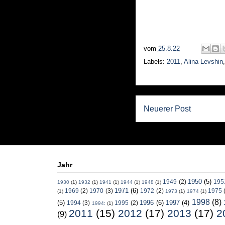
vom
25.8.22
Labels:
2011
,
Alina Levshin
Neuerer Post
Jahr
1950
(5)
1949
(2)
195
1930
(1)
1932
(1)
1941
(1)
1944
(1)
1948
(1)
1971
(6)
1969
(2)
1970
(3)
1972
(2)
1975
(1)
1973
(1)
1974
(1)
1998
(8)
(5)
1996
(6)
1997
(4)
1994
(3)
1995
(2)
1994:
(1)
2011
(15)
2012
(17)
2013
(17)
2
(9)