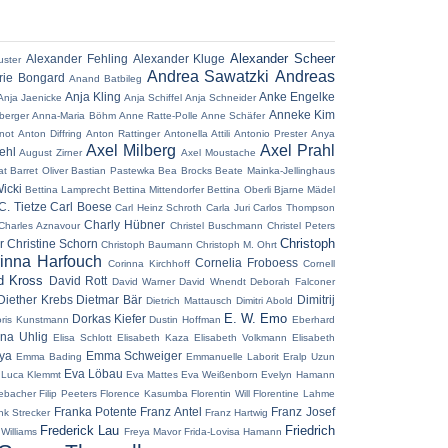
Alexander Scheer
Alexander Fehling
Alexander Kluge
uster
Andrea Sawatzki
Andreas
ie Bongard
Anand Batbileg
Anja Kling
Anke Engelke
Anja Jaenicke
Anja Schiffel
Anja Schneider
Anneke Kim
berger
Anna-Maria Böhm
Anne Ratte-Polle
Anne Schäfer
not
Anton Diffring
Anton Rattinger
Antonella Attili
Antonio Prester
Anya
Axel Milberg
Axel Prahl
ehl
August Zirner
Axel Moustache
at
Barret Oliver
Bastian Pastewka
Bea Brocks
Beate Mainka-Jellinghaus
icki
Bettina Lamprecht
Bettina Mittendorfer
Bettina Oberli
Bjarne Mädel
C. Tietze
Carl Boese
Carl Heinz Schroth
Carla Juri
Carlos Thompson
Charly Hübner
Charles Aznavour
Christel Buschmann
Christel Peters
Christoph
r
Christine Schorn
Christoph Baumann
Christoph M. Ohrt
inna Harfouch
Cornelia Froboess
Corinna Kirchhoff
Cornell
d Kross
David Rott
David Warner
David Wnendt
Deborah Falconer
Diether Krebs
Dietmar Bär
Dimitrij
Dietrich Mattausch
Dimitri Abold
E. W. Emo
Dorkas Kiefer
ris Kunstmann
Dustin Hoffman
Eberhard
ena Uhlig
Elisa Schlott
Elisabeth Kaza
Elisabeth Volkmann
Elisabeth
aya
Emma Schweiger
Emma Bading
Emmanuelle Laborit
Eralp Uzun
Eva Löbau
 Luca Klemmt
Eva Mattes
Eva Weißenborn
Evelyn Hamann
ebacher
Filip Peeters
Florence Kasumba
Florentin Will
Florentine Lahme
Franka Potente
Franz Antel
Franz Josef
nk Strecker
Franz Hartwig
Frederick Lau
Friedrich
 Williams
Freya Mavor
Frida-Lovisa Hamann