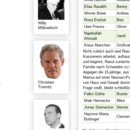
Elias Raudith
Benny
Winnie Böwe
Andrea
Rosa Enskat
Bea
Willy
Uwe Preuss
Oliver
Millowitsch
Najebullah
Jamil
Ahmadi
Klaus Manchen
Großvat
Nicht zuletzt auch weil Ras
Kassiererin arbeitet, aufta
und beginnt, Rasul zunächs
Familie nach Schweden zu fa
dagegen die 15-jährige, au
Marisa auf einer Neonazi-Par
Christian
von Hass und Gewalt domini
Tramitz
Frage stellt, bleibt schließ
Falko Göthe
Buster
Maik Hennecke
Mike
Jonas Steinacker
Dennis
Haymon Maria
Clemen
Buttinger