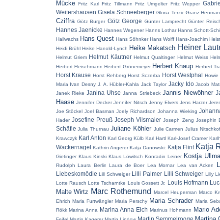
Mücke
Gabri
Fritz Karl
Fritz Tillmann
Fritz Umgelter
Fritz Wepper
Weitershausen
Gisela Schneeberger
Gloria Terzic
Granz Henma
Cziffra
Götz George
Götz Burger
Günter Lamprecht
Günter Reisc
Hannes Jaenicke
Hannes Wegener
Hanns Lothar
Hanns Schott-Sch
Hans Quest
Hallwachs
Hans Söhnker
Hans Wolff
Hans-Joachim Heis
Heiner Laut
Heike Makatsch
Heidi Brühl
Heike Hanold-Lynch
Helmut Käutner
Helmut Griem
Helmut Qualtinger
Helmut Weiss
Hel
Herbert Knaup
Herbert Fleischmann
Herbert Grönemeyer
Herbert Tr
Horst Krause
Horst Westphal
Horst Rehberg
Horst Sczerba
Howie
Jacky Ido
Maria
Ivan Desny
J. A. Hübler-Kahla
Jack Taylor
Jacob Mat
Jannis Niewöhner
Janina Uhse
J
Janek Rieke
Janna Striebeck
Haase
Jennifer Decker
Jennifer Nitsch
Jenny Elvers
Jens Harzer
Jere
Johann
Joe Stöckel
Joel Basman
Joely Richardson
Johanna Wieking
Josefine Preuß
Joseph Vilsmaier
Hader
Joseph Zeng
Josephin 
Juliane Köhler
Schäfle
Julia Thurnau
Julie Carmen
Julius Nitschkof
Karl Anton
Krawczyk
Karl Georg Külb
Karl Hartl
Karl-Josef Cramer
Karl
Katja 
Wackernagel
Katja Flint
Kathrin Angerer
Katja Danowski:
Kostja Ullm
Gietinger
Klaus Kinski
Klaus Löwitsch
Konradin Leiner
L
Rudolph
Laura Berlin
Laura de Boer
Lea Mornar
Lea van Acken
Liebeskomödie
Lilli Palmer
Lilli Schweiger
Lill Schweiger
Lilly L
Louis Hofmann
Luc
Lotte Rausch
Lotte Tscharntke
Louis Gossett Jr.
Marc Rothemund
Malte Wirtz
Marcel Heuperman
Marco Kr
Maria Schrader
Ehrich
Maria Furtwängler
Maria Perschy
Maria Seba
Mario Ad
Marina Anna Eich
Rökk
Marina Anna
Marinus Hohmann
Martina
Martin Semmelrogge
Feifel
Martin Kagerer
Martin Lindow