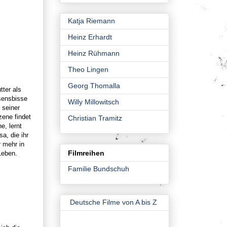
Katja Riemann
Heinz Erhardt
Heinz Rühmann
Theo Lingen
Georg Thomalla
ter als
ssensbisse
Willy Millowitsch
 seiner
zene findet
Christian Tramitz
, lernt
a, die ihr
 mehr in
Filmreihen
Leben.
Familie Bundschuh
Deutsche Filme von A bis Z