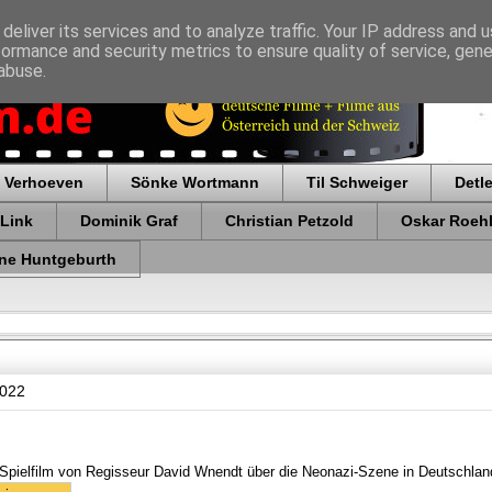
deliver its services and to analyze traffic. Your IP address and 
formance and security metrics to ensure quality of service, gen
abuse.
 Verhoeven
Sönke Wortmann
Til Schweiger
Detl
 Link
Dominik Graf
Christian Petzold
Oskar Roehl
ne Huntgeburth
2022
r Spielfilm von Regisseur David Wnendt über die Neonazi-Szene in Deutschl