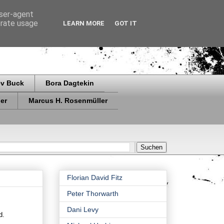
user-agent
erate usage
LEARN MORE
GOT IT
ev Buck
Bora Dagtekin
er
Marcus H. Rosenmüller
Florian David Fitz
Peter Thorwarth
Dani Levy
and.