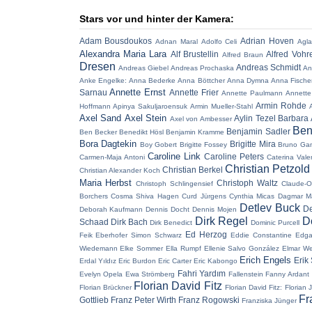
Stars vor und hinter der Kamera:
Adam Bousdoukos
Adrian Hoven
Adnan Maral
Adolfo Celi
Agla
Alexandra Maria Lara
Alf Brustellin
Alfred Vohr
Alfred Braun
Dresen
Andreas Schmidt
Andreas Giebel
Andreas Prochaska
An
Anke Engelke:
Anna Bederke
Anna Böttcher
Anna Dymna
Anna Fische
Annette Ernst
Sarnau
Annette Frier
Annette Paulmann
Annette
Armin Rohde
Hoffmann
Apinya Sakuljaroensuk
Armin Mueller-Stahl
Axel Sand
Axel Stein
Aylin Tezel
Barbara 
Axel von Ambesser
Ben
Benjamin Sadler
Ben Becker
Benedikt Hösl
Benjamin Kramme
Bora Dagtekin
Brigitte Mira
Boy Gobert
Brigitte Fossey
Bruno Ga
Caroline Link
Caroline Peters
Carmen-Maja Antoni
Caterina Vale
Christian Petzold
Christian Berkel
Christian Alexander Koch
Maria Herbst
Christoph Waltz
Christoph Schlingensief
Claude-O
Borchers
Cosma Shiva Hagen
Curd Jürgens
Cynthia Micas
Dagmar M
Detlev Buck
De
Deborah Kaufmann
Dennis Docht
Dennis Mojen
Dirk Regel
D
Schaad
Dirk Bach
Dirk Benedict
Dominic Purcell
Ed Herzog
Feik
Eberhofer Simon Schwarz
Eddie Constantine
Edga
Wiedemann
Elke Sommer
Ella Rumpf
Ellenie Salvo González
Elmar W
Erich Engels
Erik
Erdal Yıldız
Eric Burdon
Eric Carter
Eric Kabongo
Fahri Yardım
Evelyn Opela
Ewa Strömberg
Fallenstein
Fanny Ardant
Florian David Fitz
Florian Brückner
Florian David Fitz:
Florian 
Fr
Gottlieb
Franz Peter Wirth
Franz Rogowski
Franziska Jünger