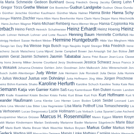
ela Maria Schmeide
Gedeon Burkhard
Georg Lehn
Georg Friedrich
Georg Jacoby
Grethe Weiser
Gudrun Landgrebe
Gregor Törzs
n
Grit Boettcher
Gudrun Okras
Gunda 
Hanna Schyg
Hanna Binke
h
Günther Jerschke
Günther Kaufmann
Günther Maria Halmer
Hanns Zischler
öbinger
Hans Albin
Hans Beerhenke
Hans Clarin
Hans Deppe
Hans Hirschmülle
Hans-Michael Rehberg
Hansa Czypionka
Ha
t
Hans-Jochen Wagner
Hans-Werner Meyer
erbach
Heinz Erhardt
Hein
Heino Ferch
Heinz Hoenig
Heinrich Schafmeister
Henning Baum
Henriette Confurius
muth Lohner
Helmuth Lohner und Lotte Rausch
Hen
Hermine Huntgeburth
attnigg
Heribert Sasse
Heribert Weber
Hilde Van Mieghem
Hild
Ina Weisse
Inga Busch
Inka Friedrich
 Seago
Ian Dury
Ingo Naujoks
Ingrid Steeger
Irene
Jan
schenz
Jacob Matschenz Luna Mijović
Jamie Campbell Bower
Jan Amazigh Sid
Jan Bülow
Jasmin Tabatabai
asmin Gerat
Jasmin Schwiers
Jasna Fritzi Bauer
Jean-Luca Class
Jessica Schwarz
my Irons
Jeremy Miliker
Jerome Courtland
Jerzy Skolimowski
Jesus Franco
J
a Wokalek
Johanna-Christine Gehlen
John Goodman
John Malkovich
Joko Winterscheidt
Jon
Judy Winter
Busch
Judith Altenberger
Jule Hermann
Jule Ronstedt
Julia Dietze
Julia Humm
Justus von Dohnányi
Julius Weckauf
Jürgen Prochnow
f
Jutta Hoffmann
Jörg Witte
Karoline Herfurth
heinz Böhm
Karmela Shako
Karoline Schuch
Karoline Teska
Kate Rei
Riemann
Katja von Garnier
Katrin Saß
Ken Duken
Katy Karrenbauer
Kerstin Lands
ann
Kurt Hoffmann
Kralle Krawinkel
Kristin Becker
Kristo Ferkic
Kurt Böwe
Kurt Früh
Kurt 
eander Haußmann
Leon Seidel
Lena Klenke
Leo Hiemer
Leon Boden
Leonard Lans
Lisa Maria Potthoff
Lisa Tomaschewsky
iefers
Lina Wendel
Lisa Bitter
Lisa Hagmeister
Lis
a Verhoeven
Lucie Hollmann
Lucas Gregorowicz
Luis Vorbach
Luisa Spaniel
Luise Aschen
Marcus H. Rosenmüller
Maren Kroy
euzpaintner
Marcus Grüsser
Maren Eggert
Marie Bäu
ldt
Marian Kindermann
Marian Seidowsky
Marianne Basler
Marianne Sägebrecht
orf
Markus Goller
Markus Heri
Mario Barth
Marita Breuer
Mark Waschke
Markus Boysen
 Gedeck
Martina Hill
Marvin Linke
Mathieu Carrière
Maruschka Detmers
Mathis Werneck