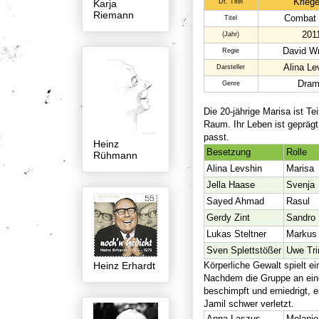
Kriege
Karja
Dt. Titel
Riemann
Combat 
Titel
201
(Jahr)
David W
Regie
Alina Le
Darsteller
Dra
Genre
Die 20-jährige Marisa ist Te
Raum. Ihr Leben ist geprägt 
passt.
Heinz
Besetzung
Rolle
Rühmann
Alina Levshin
Marisa
Jella Haase
Svenja
Sayed Ahmad
Rasul
Gerdy Zint
Sandro
Lukas Steltner
Markus
Sven Splettstößer
Uwe Tri
Heinz Erhardt
Körperliche Gewalt spielt ei
Nachdem die Gruppe an eine
beschimpft und erniedrigt, 
Jamil schwer verletzt.
Anna Laszus
Melanie