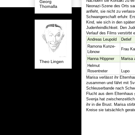
Nachdem sie Kontakt zu ein
Georg
Neonazi-Szene des Orts sam
Thomalla
anfleht, sie nicht zu verlass
Schwangerschaft erfuhr. Erst
Kind, wie sich in den spät
Judenfeindlichkeit. Den Jud
Verlauf des Films verstirbt e
Andreas Leupold
Detlef
Ramona Kunze-
Frau Ka
Libnow
Hanna Höppner
Marisa 
Theo Lingen
Helmut
Rosentreter
Lupo
Marisa verlässt ihr Elternh
zusammen und fährt mit Sve
Schleuserbande nach Schwede
Flucht aus dem Elternhaus 
Svenja hat zwischenzeitlich
ihr in die Brust. Marisa sti
Kreise sie tatsächlich gerate