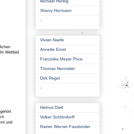
Michael Herbig
Sherry Hormann
-
Vivian Naefe
lichen
Annette Ernst
hr Weltbild
Franziska Meyer Price
Thomas Nennstiel
Dirk Regel
-
Helmut Dietl
ngehört.
sch
Volker Schlöndorff
mmt und
Rainer Werner Fassbinder