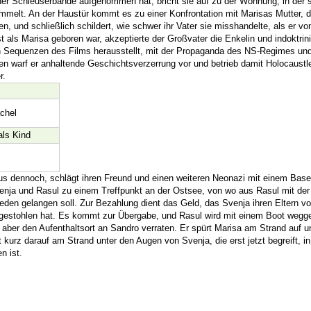
er Schleuserbande aufgenommen hat, bricht sie auf zu der Wohnung, in der s
melt. An der Haustür kommt es zu einer Konfrontation mit Marisas Mutter, d
en, und schließlich schildert, wie schwer ihr Vater sie misshandelte, als er von
 als Marisa geboren war, akzeptierte der Großvater die Enkelin und indoktrini
en Sequenzen des Films herausstellt, mit der Propaganda des NS-Regimes un
en warf er anhaltende Geschichtsverzerrung vor und betrieb damit Holocaust
r.
chel
als Kind
aus dennoch, schlägt ihren Freund und einen weiteren Neonazi mit einem Base
nja und Rasul zu einem Treffpunkt an der Ostsee, von wo aus Rasul mit der
n gelangen soll. Zur Bezahlung dient das Geld, das Svenja ihren Eltern vor
gestohlen hat. Es kommt zur Übergabe, und Rasul wird mit einem Boot wegge
 aber den Aufenthaltsort an Sandro verraten. Er spürt Marisa am Strand auf u
rbt kurz darauf am Strand unter den Augen von Svenja, die erst jetzt begreift, i
n ist.