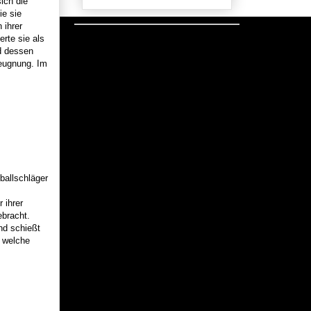
ich die
ie sie
 ihrer
erte sie als
d dessen
leugnung. Im
ballschläger
 ihrer
bracht.
nd schießt
n welche