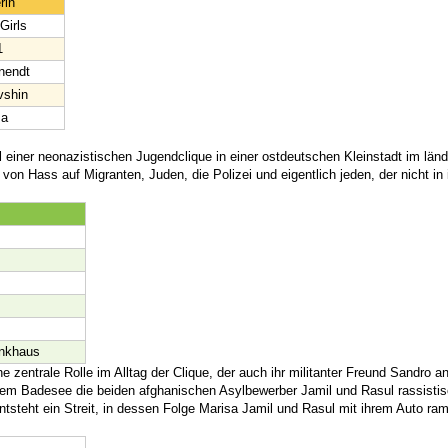
rin
Girls
1
nendt
vshin
ma
il einer neonazistischen Jugendclique in einer ostdeutschen Kleinstadt im länd
von Hass auf Migranten, Juden, die Polizei und eigentlich jeden, der nicht in i
nkhaus
ne zentrale Rolle im Alltag der Clique, der auch ihr militanter Freund Sandro a
m Badesee die beiden afghanischen Asylbewerber Jamil und Rasul rassisti
entsteht ein Streit, in dessen Folge Marisa Jamil und Rasul mit ihrem Auto ra