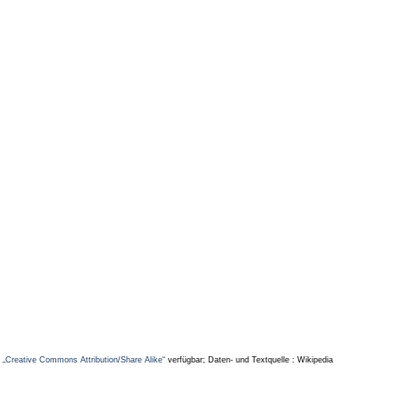
z
„Creative Commons Attribution/Share Alike“
verfügbar; Daten- und Textquelle : Wikipedia