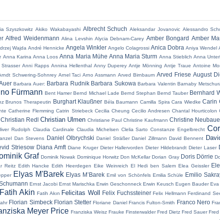
Albrecht Schuch
ia Szyszkowitz
Akiko Wakabayashi
Aleksandar Jovanovic
Alessandro Sch
er
Alfred Weidenmann
Amber Bongard
Amber Mar
Alina Levshin
Alycia Debnam-Carey
Angela Winkler
Anica Dobra
drzej Wajda
André Hennicke
Angelo Colagrossi
Aniya Wendel
Anna Maria Mühe
Anna Maria Sturm
r
Anna Karina
Anna Loos
Anna Stieblich
Anna Unter
 Strasser
Anni Rapps
Annina Hellenthal
Anny Duperey
Antje Mönning
Antje Traue
Antoine Mo
Arved Friese
August Di
Arndt Schwering-Sohnrey
Arnel Taci
Arno Assmann
Arved Birnbaum
Auer
Barbara Rudnik
Barbara Sukowa
Barbara Auer:
Barbara Valentin
Barnaby Metschur
no Fürmann
Bernhard W
Bent Hamer
Bernd Michael Lade
Bernd Stephan
Bernd Tauber
Burghart Klaußner
Carin 
nz
Brunos Therapeutin
Béla Baumann
Camilla Spira
Cara Wiedke
nte
Catherine Flemming
Catrin Striebeck
Cecilia Cheung
Cecilio Andresen
Chantal Hourticolon
Christian Ulmen
Christian Redl
Christine Neubaue
Christiane Paul
Christine Kaufmann
Cor
liver Rudolph
Claudia Cardinale
Claudia Michelsen
Clelia Sarto
Constanze Engelbrecht
Davi
Daniel Olbrychski
anzel
Dan Stevens
Daniel Sträßer
Daniel Zillmann
David Bennent
vid Striesow
Diana Amft
Diane Kruger
Dieter Hallervorden
Dieter Hildebrandt
Dieter Laser
ominik Graf
Doris Dörrie
Dominik Nowak
Dominique Horwitz
Don McKellar
Dorian Gray
Do
El
r Reitz
Edith Hancke
Edith Heerdegen
Eike Weinreich
El Hedi ben Salem
Elea Geissler
Elyas M'Barek
Elyas M’Barek
Emilio Sakr
epper
Emil von Schönfels
Emilia Schüle
 Schumann
Ernst Jacobi
Ernst Marischka
Erwin Geschonneck
Erwin Keusch
Eugen Bauder
Eva
Fatih Akin
Felicitas Woll
Felix Fuchssteiner
Fatih Akın
Felix Hellmann
Ferdinand Se
Florian Simbeck
Florian Stetter
Franco Nero
Jahr
Floriane Daniel
Francis Fulton-Smith
Fra
anziska Meyer Price
Franziska Weisz
Frauke Finsterwalder
Fred Dietz
Fred Sauer
Fred