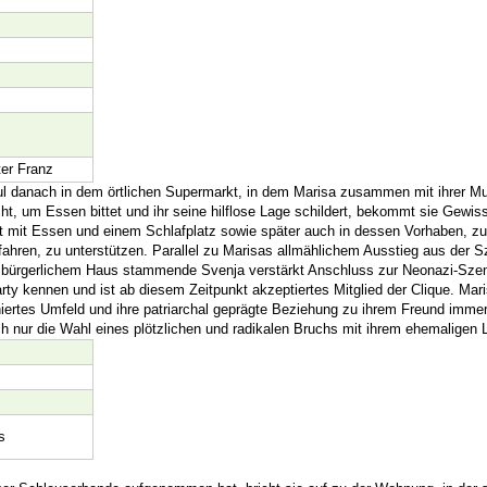
er Franz
ul danach in dem örtlichen Supermarkt, in dem Marisa zusammen mit ihrer Mut
ucht, um Essen bittet und ihr seine hilflose Lage schildert, bekommt sie Gewi
t mit Essen und einem Schlafplatz sowie später auch in dessen Vorhaben, zu
hren, zu unterstützen. Parallel zu Marisas allmählichem Ausstieg aus der S
s bürgerlichem Haus stammende Svenja verstärkt Anschluss zur Neonazi-Szene
ty kennen und ist ab diesem Zeitpunkt akzeptiertes Mitglied der Clique. Maris
ertes Umfeld und ihre patriarchal geprägte Beziehung zu ihrem Freund immer
lich nur die Wahl eines plötzlichen und radikalen Bruchs mit ihrem ehemaligen 
s