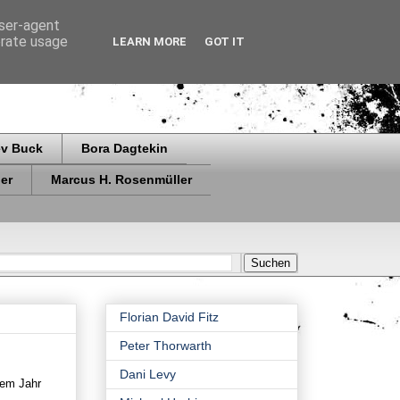
user-agent
erate usage
LEARN MORE
GOT IT
ev Buck
Bora Dagtekin
er
Marcus H. Rosenmüller
Florian David Fitz
Peter Thorwarth
Dani Levy
dem Jahr