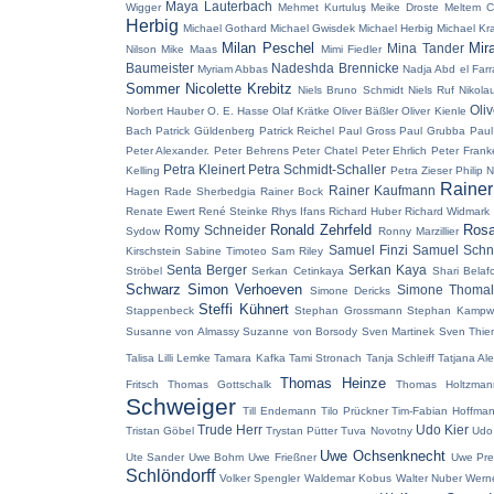
Maya Lauterbach
Wigger
Mehmet Kurtuluş
Meike Droste
Meltem C
Herbig
Michael Gothard
Michael Gwisdek
Michael Herbig
Michael Kr
Milan Peschel
Mir
Mina Tander
Nilson
Mike Maas
Mimi Fiedler
Baumeister
Nadeshda Brennicke
Myriam Abbas
Nadja Abd el Far
Sommer
Nicolette Krebitz
Niels Bruno Schmidt
Niels Ruf
Nikola
Oliv
Norbert Hauber
O. E. Hasse
Olaf Krätke
Oliver Bäßler
Oliver Kienle
Bach
Patrick Güldenberg
Patrick Reichel
Paul Gross
Paul Grubba
Paul
Peter Alexander.
Peter Behrens
Peter Chatel
Peter Ehrlich
Peter Frank
Petra Kleinert
Petra Schmidt-Schaller
Kelling
Petra Zieser
Philip
Rainer
Rainer Kaufmann
Hagen
Rade Sherbedgia
Rainer Bock
Renate Ewert
René Steinke
Rhys Ifans
Richard Huber
Richard Widmark
Ronald Zehrfeld
Rosa
Romy Schneider
Sydow
Ronny Marzillier
Samuel Finzi
Samuel Schn
Kirschstein
Sabine Timoteo
Sam Riley
Senta Berger
Serkan Kaya
Ströbel
Serkan Cetinkaya
Shari Belaf
Schwarz
Simon Verhoeven
Simone Thomal
Simone Dericks
Steffi Kühnert
Stappenbeck
Stephan Grossmann
Stephan Kampwi
Susanne von Almassy
Suzanne von Borsody
Sven Martinek
Sven Thi
Talisa Lilli Lemke
Tamara Kafka
Tami Stronach
Tanja Schleiff
Tatjana Al
Thomas Heinze
Fritsch
Thomas Gottschalk
Thomas Holtzman
Schweiger
Till Endemann
Tilo Prückner
Tim-Fabian Hoffma
Trude Herr
Udo Kier
Tristan Göbel
Trystan Pütter
Tuva Novotny
Udo
Uwe Ochsenknecht
Ute Sander
Uwe Bohm
Uwe Frießner
Uwe Pre
Schlöndorff
Volker Spengler
Waldemar Kobus
Walter Nuber
Wern