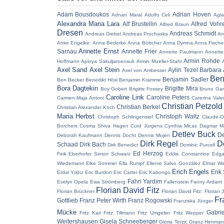
Adam Bousdoukos
Adrian Hoven
Adnan Maral
Adolfo Celi
Agla
Alexandra Maria Lara
Alf Brustellin
Alfred Vohr
Alfred Braun
Dresen
Andreas Schmidt
Andreas Giebel
Andreas Prochaska
An
Anke Engelke:
Anna Bederke
Anna Böttcher
Anna Dymna
Anna Fische
Annette Ernst
Sarnau
Annette Frier
Annette Paulmann
Annette
Armin Rohde
Hoffmann
Apinya Sakuljaroensuk
Armin Mueller-Stahl
Axel Sand
Axel Stein
Aylin Tezel
Barbara 
Axel von Ambesser
Ben
Benjamin Sadler
Ben Becker
Benedikt Hösl
Benjamin Kramme
Bora Dagtekin
Brigitte Mira
Boy Gobert
Brigitte Fossey
Bruno Ga
Caroline Link
Caroline Peters
Carmen-Maja Antoni
Caterina Vale
Christian Petzold
Christian Berkel
Christian Alexander Koch
Maria Herbst
Christoph Waltz
Christoph Schlingensief
Claude-O
Borchers
Cosma Shiva Hagen
Curd Jürgens
Cynthia Micas
Dagmar M
Detlev Buck
De
Deborah Kaufmann
Dennis Docht
Dennis Mojen
Dirk Regel
D
Schaad
Dirk Bach
Dirk Benedict
Dominic Purcell
Ed Herzog
Feik
Eberhofer Simon Schwarz
Eddie Constantine
Edga
Wiedemann
Elke Sommer
Ella Rumpf
Ellenie Salvo González
Elmar W
Erich Engels
Erik
Erdal Yıldız
Eric Burdon
Eric Carter
Eric Kabongo
Fahri Yardım
Evelyn Opela
Ewa Strömberg
Fallenstein
Fanny Ardant
Florian David Fitz
Florian Brückner
Florian David Fitz:
Florian 
Fr
Gottlieb
Franz Peter Wirth
Franz Rogowski
Franziska Jünger
Mücke
Gabri
Fritz Karl
Fritz Tillmann
Fritz Umgelter
Fritz Wepper
Weitershausen
Gisela Schneeberger
Gloria Terzic
Granz Henma