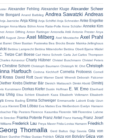
Alexander Scheer
Alexander Fehling
Alexander Kluge
uster
Andrea Sawatzki
Andreas
ie Bongard
Anand Batbileg
Anja Kling
Anke Engelke
Anja Jaenicke
Anja Schiffel
Anja Schneider
Anneke Kim
berger
Anna-Maria Böhm
Anne Ratte-Polle
Anne Schäfer
not
Anton Diffring
Anton Rattinger
Antonella Attili
Antonio Prester
Anya
Axel Milberg
Axel Prahl
ehl
August Zirner
Axel Moustache
at
Barret Oliver
Bastian Pastewka
Bea Brocks
Beate Mainka-Jellinghaus
icki
Bettina Lamprecht
Bettina Mittendorfer
Bettina Oberli
Bjarne Mädel
C. Tietze
Carl Boese
Carl Heinz Schroth
Carla Juri
Carlos Thompson
Charly Hübner
Charles Aznavour
Christel Buschmann
Christel Peters
Christoph
r
Christine Schorn
Christoph Baumann
Christoph M. Ohrt
inna Harfouch
Cornelia Froboess
Corinna Kirchhoff
Cornell
d Kross
David Rott
David Warner
David Wnendt
Deborah Falconer
Diether Krebs
Dietmar Bär
Dimitrij
Dietrich Mattausch
Dimitri Abold
E. W. Emo
Dorkas Kiefer
ris Kunstmann
Dustin Hoffman
Eberhard
ena Uhlig
Elisa Schlott
Elisabeth Kaza
Elisabeth Volkmann
Elisabeth
aya
Emma Schweiger
Emma Bading
Emmanuelle Laborit
Eralp Uzun
Eva Löbau
 Luca Klemmt
Eva Mattes
Eva Weißenborn
Evelyn Hamann
ebacher
Filip Peeters
Florence Kasumba
Florentin Will
Florentine Lahme
Franka Potente
Franz Antel
Franz Josef
nk Strecker
Franz Hartwig
Frederick Lau
Friedrich
 Williams
Freya Mavor
Frida-Lovisa Hamann
Georg Thomalla
Gila von
Gerd Baltus
Gigi Savoia
Géza von
Géza von Bolváry
Ebert
Gunther Philipp
Gustav Fröhlich