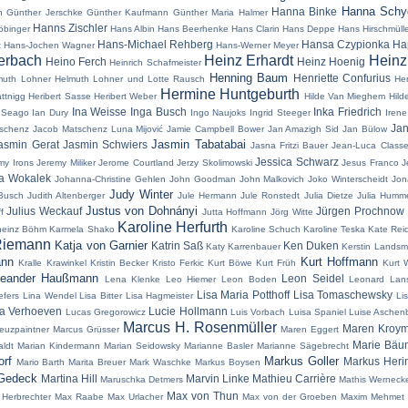
Hanna Schyg
Hanna Binke
h
Günther Jerschke
Günther Kaufmann
Günther Maria Halmer
Hanns Zischler
öbinger
Hans Albin
Hans Beerhenke
Hans Clarin
Hans Deppe
Hans Hirschmülle
Hans-Michael Rehberg
Hansa Czypionka
Ha
t
Hans-Jochen Wagner
Hans-Werner Meyer
erbach
Heinz Erhardt
Hein
Heino Ferch
Heinz Hoenig
Heinrich Schafmeister
Henning Baum
Henriette Confurius
muth Lohner
Helmuth Lohner und Lotte Rausch
Hen
Hermine Huntgeburth
attnigg
Heribert Sasse
Heribert Weber
Hilde Van Mieghem
Hild
Ina Weisse
Inga Busch
Inka Friedrich
 Seago
Ian Dury
Ingo Naujoks
Ingrid Steeger
Irene
Jan
schenz
Jacob Matschenz Luna Mijović
Jamie Campbell Bower
Jan Amazigh Sid
Jan Bülow
Jasmin Tabatabai
asmin Gerat
Jasmin Schwiers
Jasna Fritzi Bauer
Jean-Luca Class
Jessica Schwarz
my Irons
Jeremy Miliker
Jerome Courtland
Jerzy Skolimowski
Jesus Franco
J
a Wokalek
Johanna-Christine Gehlen
John Goodman
John Malkovich
Joko Winterscheidt
Jon
Judy Winter
Busch
Judith Altenberger
Jule Hermann
Jule Ronstedt
Julia Dietze
Julia Humm
Justus von Dohnányi
Julius Weckauf
Jürgen Prochnow
f
Jutta Hoffmann
Jörg Witte
Karoline Herfurth
heinz Böhm
Karmela Shako
Karoline Schuch
Karoline Teska
Kate Rei
Riemann
Katja von Garnier
Katrin Saß
Ken Duken
Katy Karrenbauer
Kerstin Lands
ann
Kurt Hoffmann
Kralle Krawinkel
Kristin Becker
Kristo Ferkic
Kurt Böwe
Kurt Früh
Kurt 
eander Haußmann
Leon Seidel
Lena Klenke
Leo Hiemer
Leon Boden
Leonard Lans
Lisa Maria Potthoff
Lisa Tomaschewsky
iefers
Lina Wendel
Lisa Bitter
Lisa Hagmeister
Lis
a Verhoeven
Lucie Hollmann
Lucas Gregorowicz
Luis Vorbach
Luisa Spaniel
Luise Aschen
Marcus H. Rosenmüller
Maren Kroy
euzpaintner
Marcus Grüsser
Maren Eggert
Marie Bäu
ldt
Marian Kindermann
Marian Seidowsky
Marianne Basler
Marianne Sägebrecht
orf
Markus Goller
Markus Heri
Mario Barth
Marita Breuer
Mark Waschke
Markus Boysen
 Gedeck
Martina Hill
Marvin Linke
Mathieu Carrière
Maruschka Detmers
Mathis Werneck
Max von Thun
Herbrechter
Max Raabe
Max Urlacher
Max von der Groeben
Maxim Mehmet