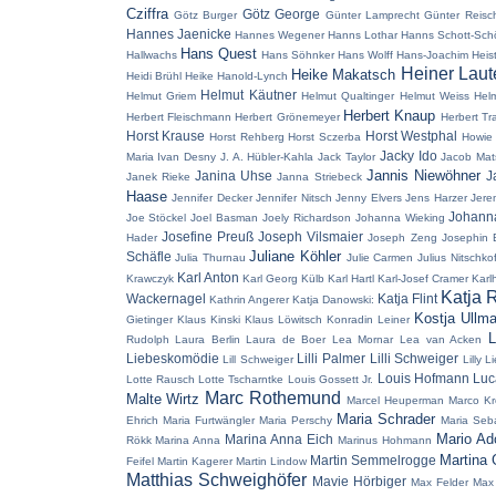
Cziffra
Götz George
Götz Burger
Günter Lamprecht
Günter Reisc
Hannes Jaenicke
Hannes Wegener
Hanns Lothar
Hanns Schott-Sch
Hans Quest
Hallwachs
Hans Söhnker
Hans Wolff
Hans-Joachim Heis
Heiner Laut
Heike Makatsch
Heidi Brühl
Heike Hanold-Lynch
Helmut Käutner
Helmut Griem
Helmut Qualtinger
Helmut Weiss
Hel
Herbert Knaup
Herbert Fleischmann
Herbert Grönemeyer
Herbert Tr
Horst Krause
Horst Westphal
Horst Rehberg
Horst Sczerba
Howie
Jacky Ido
Maria
Ivan Desny
J. A. Hübler-Kahla
Jack Taylor
Jacob Mat
Jannis Niewöhner
Janina Uhse
J
Janek Rieke
Janna Striebeck
Haase
Jennifer Decker
Jennifer Nitsch
Jenny Elvers
Jens Harzer
Jere
Johann
Joe Stöckel
Joel Basman
Joely Richardson
Johanna Wieking
Josefine Preuß
Joseph Vilsmaier
Hader
Joseph Zeng
Josephin 
Juliane Köhler
Schäfle
Julia Thurnau
Julie Carmen
Julius Nitschkof
Karl Anton
Krawczyk
Karl Georg Külb
Karl Hartl
Karl-Josef Cramer
Karl
Katja 
Wackernagel
Katja Flint
Kathrin Angerer
Katja Danowski:
Kostja Ullm
Gietinger
Klaus Kinski
Klaus Löwitsch
Konradin Leiner
L
Rudolph
Laura Berlin
Laura de Boer
Lea Mornar
Lea van Acken
Liebeskomödie
Lilli Palmer
Lilli Schweiger
Lill Schweiger
Lilly L
Louis Hofmann
Luc
Lotte Rausch
Lotte Tscharntke
Louis Gossett Jr.
Marc Rothemund
Malte Wirtz
Marcel Heuperman
Marco Kr
Maria Schrader
Ehrich
Maria Furtwängler
Maria Perschy
Maria Seba
Mario Ad
Marina Anna Eich
Rökk
Marina Anna
Marinus Hohmann
Martina
Martin Semmelrogge
Feifel
Martin Kagerer
Martin Lindow
Matthias Schweighöfer
Mavie Hörbiger
Max Felder
Max 