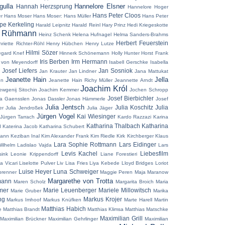
ulla
Hannelore Elsner
Hannah Herzsprung
Hannelore Hoger
Hans Peter Cloos
r
Hans Moser
Hans Moser:
Hans Müller
Hans Peter
pe Kerkeling
Harald Leipnitz
Harald Reinl
Hary Prinz
Hedi Kriegeskotte
z Rühmann
Heinz Schenk
Helena Hufnagel
Helma Sanders-Brahms
Herbert Feuerstein
riette Richter-Röhl
Henry Hübchen
Henry Lutze
Hilmi Sözer
egard Knef
Hinnerk Schönemann
Holly Hunter
Horst Frank
Iris Berben
Irm Hermann
 von Meyendorff
Isabell Gerschke
Isabella
 Josef Liefers
Jan Sosniok
Jan Krauter
Jan Lindner
Jana Mattukat
Jeanette Hain
Jella
en
Jeanette Hain Richy Müller
Jeannette Arndt
Joachim Król
ewgenij Sitochin
Joachim Kemmer
Jochen Schropp
Josef Bierbichler
a Gaensslen
Jonas Dassler
Jonas Hämmerle
Josef
Julia Jentsch
Julia Koschitz
Julia
er
Julia Jendroßek
Julia Jäger
Jürgen Vogel
Kai Wiesinger
Jürgen Tarrach
Kardo Razzazi
Karina
Katharina Thalbach
Katharina
d
Katerina Jacob
Katharina Schubert
mann
Keziban Inal
Kim Alexander Frank
Kim Riedle
Kirk Kirchberger
Klaus
Lara Sophie Rottmann
Lars Eidinger
Wilhelm
Ladislao Vajda
Lars
Levis Kachel
Liebesfilm
ink
Leonie Krippendorff
Liane Forestieri
a Vicari
Liselotte Pulver
Liv Lisa Fries
Liya Kebede
Lloyd Bridges
Loriot
Luise Heyer
Luna Schweiger
brenner
Maggie Peren
Maja Maranow
Margarethe von Trotta
mann
Maren Scholz
Margarita Broich
Maria
mer
Marie Leuenberger
Mariele Millowitsch
Marie Gruber
Marika
ng
Markus Krojer
Markus Imhoof
Markus Knüfken
Marte Harell
Martin
Matthias Habich
e
Matthias Brandt
Matthias Klimsa
Matthias Matschke
Maximilian Grill
Maximilian Brückner
Maximilian Gehrlinger
Maximilian