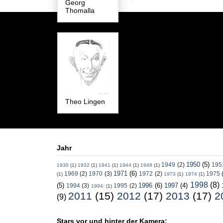
Georg
Thomalla
Theo Lingen
Jahr
1950
(5)
1949
(2)
195
1930
(1)
1932
(1)
1941
(1)
1944
(1)
1948
(1)
1971
(6)
1969
(2)
1970
(3)
1972
(2)
1975
(1)
1973
(1)
1974
(1)
1998
(8)
(5)
1996
(6)
1997
(4)
1994
(3)
1995
(2)
1994:
(1)
2011
(15)
2012
(17)
2013
(17)
2
(9)
Stars vor und hinter der Kamera: