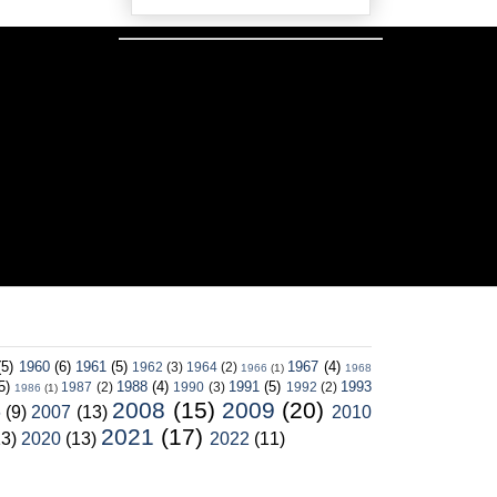
(5)
1960
(6)
1961
(5)
1967
(4)
1962
(3)
1964
(2)
1966
(1)
1968
5)
1988
(4)
1991
(5)
1993
1987
(2)
1990
(3)
1992
(2)
1986
(1)
2008
(15)
2009
(20)
6
(9)
2007
(13)
2010
2021
(17)
13)
2020
(13)
2022
(11)