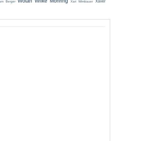
Wotan Wilke Möhring
Xaver
ram Berger
Xari Wimbauer