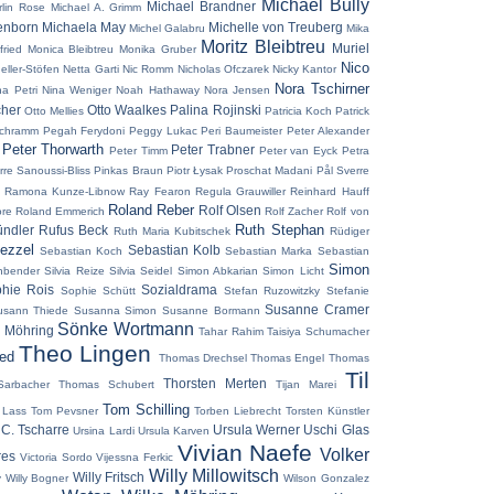
Michael Bully
Michael Brandner
rlin Rose
Michael A. Grimm
enborn
Michaela May
Michelle von Treuberg
Michel Galabru
Mika
Moritz Bleibtreu
Muriel
ried
Monica Bleibtreu
Monika Gruber
Nico
eller-Stöfen
Netta Garti
Nic Romm
Nicholas Ofczarek
Nicky Kantor
Nora Tschirner
na Petri
Nina Weniger
Noah Hathaway
Nora Jensen
cher
Otto Waalkes
Palina Rojinski
Otto Mellies
Patricia Koch
Patrick
Schramm
Pegah Ferydoni
Peggy Lukac
Peri Baumeister
Peter Alexander
Peter Thorwarth
Peter Trabner
Peter Timm
Peter van Eyck
Petra
rre Sanoussi-Bliss
Pinkas Braun
Piotr Łysak
Proschat Madani
Pål Sverre
Ramona Kunze-Libnow
Ray Fearon
Regula Grauwiller
Reinhard Hauff
Roland Reber
Rolf Olsen
re
Roland Emmerich
Rolf Zacher
Rolf von
Ruth Stephan
ündler
Rufus Beck
Ruth Maria Kubitschek
Rüdiger
ezzel
Sebastian Kolb
Sebastian Koch
Sebastian Marka
Sebastian
Simon
nbender
Silvia Reize
Silvia Seidel
Simon Abkarian
Simon Licht
hie Rois
Sozialdrama
Sophie Schütt
Stefan Ruzowitzky
Stefanie
Susanne Cramer
usann Thiede
Susanna Simon
Susanne Bormann
Sönke Wortmann
 Möhring
Tahar Rahim
Taisiya Schumacher
Theo Lingen
ied
Thomas Drechsel
Thomas Engel
Thomas
Til
Thorsten Merten
arbacher
Thomas Schubert
Tijan Marei
Tom Schilling
 Lass
Tom Pevsner
Torben Liebrecht
Torsten Künstler
 C. Tscharre
Ursula Werner
Uschi Glas
Ursina Lardi
Ursula Karven
Vivian Naefe
Volker
res
Victoria Sordo
Vijessna Ferkic
Willy Millowitsch
Willy Fritsch
y
Willy Bogner
Wilson Gonzalez