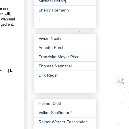
Michael Herbig
a der
Sherry Hormann
n will,
), während
-
 gedreht.
Vivian Naefe
Annette Ernst
Franziska Meyer Price
Thomas Nennstiel
Film.] Er
Dirk Regel
-
Helmut Dietl
Volker Schlöndorff
Rainer Werner Fassbinder