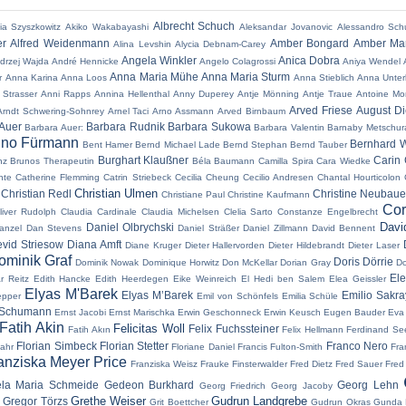
Albrecht Schuch
ia Szyszkowitz
Akiko Wakabayashi
Aleksandar Jovanovic
Alessandro Sch
er
Alfred Weidenmann
Amber Bongard
Amber Mar
Alina Levshin
Alycia Debnam-Carey
Angela Winkler
Anica Dobra
drzej Wajda
André Hennicke
Angelo Colagrossi
Aniya Wendel
Anna Maria Mühe
Anna Maria Sturm
r
Anna Karina
Anna Loos
Anna Stieblich
Anna Unter
 Strasser
Anni Rapps
Annina Hellenthal
Anny Duperey
Antje Mönning
Antje Traue
Antoine Mo
Arved Friese
August Di
Arndt Schwering-Sohnrey
Arnel Taci
Arno Assmann
Arved Birnbaum
Auer
Barbara Rudnik
Barbara Sukowa
Barbara Auer:
Barbara Valentin
Barnaby Metschur
no Fürmann
Bernhard W
Bent Hamer
Bernd Michael Lade
Bernd Stephan
Bernd Tauber
Burghart Klaußner
Carin 
nz
Brunos Therapeutin
Béla Baumann
Camilla Spira
Cara Wiedke
nte
Catherine Flemming
Catrin Striebeck
Cecilia Cheung
Cecilio Andresen
Chantal Hourticolon
Christian Ulmen
Christian Redl
Christine Neubaue
Christiane Paul
Christine Kaufmann
Cor
liver Rudolph
Claudia Cardinale
Claudia Michelsen
Clelia Sarto
Constanze Engelbrecht
Davi
Daniel Olbrychski
anzel
Dan Stevens
Daniel Sträßer
Daniel Zillmann
David Bennent
vid Striesow
Diana Amft
Diane Kruger
Dieter Hallervorden
Dieter Hildebrandt
Dieter Laser
ominik Graf
Doris Dörrie
Dominik Nowak
Dominique Horwitz
Don McKellar
Dorian Gray
Do
El
r Reitz
Edith Hancke
Edith Heerdegen
Eike Weinreich
El Hedi ben Salem
Elea Geissler
Elyas M'Barek
Elyas M’Barek
Emilio Sakr
epper
Emil von Schönfels
Emilia Schüle
 Schumann
Ernst Jacobi
Ernst Marischka
Erwin Geschonneck
Erwin Keusch
Eugen Bauder
Eva
Fatih Akin
Felicitas Woll
Felix Fuchssteiner
Fatih Akın
Felix Hellmann
Ferdinand Se
Florian Simbeck
Florian Stetter
Franco Nero
Jahr
Floriane Daniel
Francis Fulton-Smith
Fra
anziska Meyer Price
Franziska Weisz
Frauke Finsterwalder
Fred Dietz
Fred Sauer
Fred
ela Maria Schmeide
Gedeon Burkhard
Georg Lehn
Georg Friedrich
Georg Jacoby
Grethe Weiser
Gudrun Landgrebe
Gregor Törzs
n
Grit Boettcher
Gudrun Okras
Gunda 