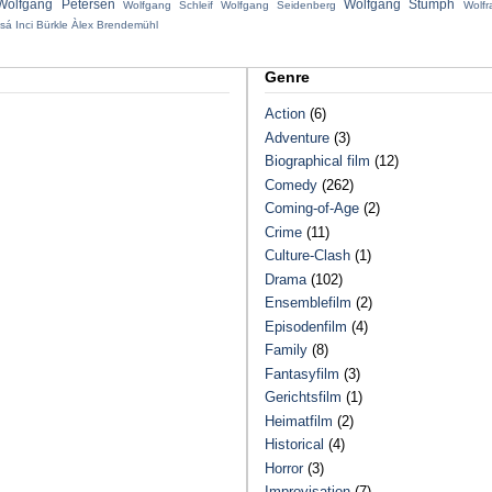
Wolfgang Petersen
Wolfgang Stumph
Wolfgang Schleif
Wolfgang Seidenberg
Wolf
sá Inci Bürkle
Àlex Brendemühl
Genre
Action
(6)
Adventure
(3)
Biographical film
(12)
Comedy
(262)
Coming-of-Age
(2)
Crime
(11)
Culture-Clash
(1)
Drama
(102)
Ensemblefilm
(2)
Episodenfilm
(4)
Family
(8)
Fantasyfilm
(3)
Gerichtsfilm
(1)
Heimatfilm
(2)
Historical
(4)
Horror
(3)
Improvisation
(7)