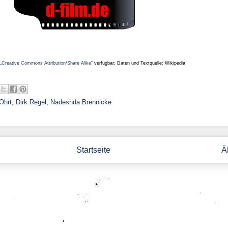
„Creative Commons Attribution/Share Alike“
verfügbar; Daten und Textquelle: Wikipedia
Ohrt
,
Dirk Regel
,
Nadeshda Brennicke
Startseite
Ä