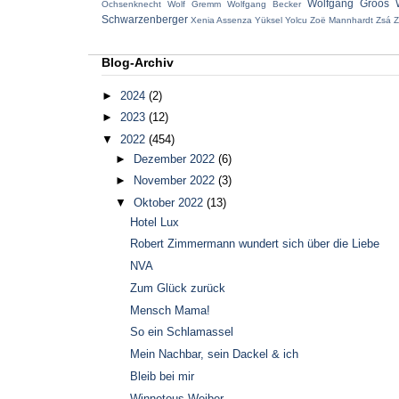
Wolfgang Groos
Ochsenknecht
Wolf Gremm
Wolfgang Becker
Schwarzenberger
Xenia Assenza
Yüksel Yolcu
Zoë Mannhardt
Zsá Z
Blog-Archiv
►
2024
(2)
►
2023
(12)
▼
2022
(454)
►
Dezember 2022
(6)
►
November 2022
(3)
▼
Oktober 2022
(13)
Hotel Lux
Robert Zimmermann wundert sich über die Liebe
NVA
Zum Glück zurück
Mensch Mama!
So ein Schlamassel
Mein Nachbar, sein Dackel & ich
Bleib bei mir
Winnetous Weiber