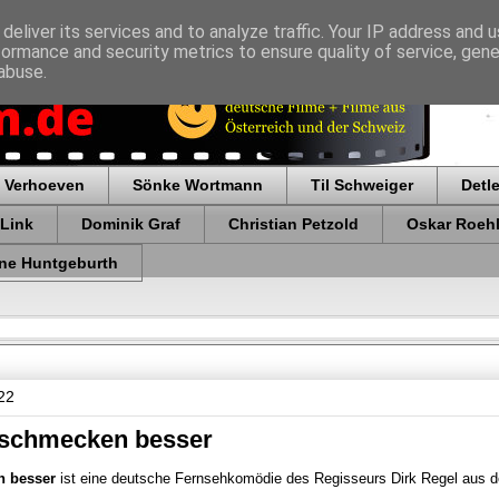
deliver its services and to analyze traffic. Your IP address and 
formance and security metrics to ensure quality of service, gen
abuse.
 Verhoeven
Sönke Wortmann
Til Schweiger
Detl
 Link
Dominik Graf
Christian Petzold
Oskar Roehl
ne Huntgeburth
22
 schmecken besser
n besser
ist eine deutsche Fernsehkomödie des Regisseurs Dirk Regel aus 