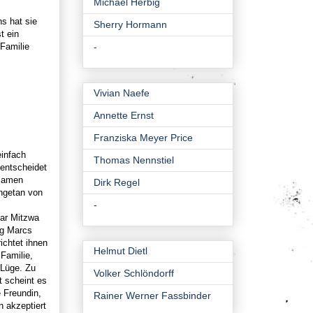
Michael Herbig
ns hat sie
Sherry Hormann
t ein
 Familie
-
Vivian Naefe
Annette Ernst
Franziska Meyer Price
einfach
Thomas Nennstiel
 entscheidet
nsamen
Dirk Regel
angetan von
-
Bar Mitzwa
ig Marcs
ichtet ihnen
Helmut Dietl
Familie,
 Lüge. Zu
Volker Schlöndorff
 scheint es
e Freundin,
Rainer Werner Fassbinder
n akzeptiert