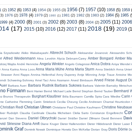
1956
(7)
1957
(10)
1952
(6)
1953
(4)
1958
(5)
1959
1
(2)
1954
(3)
1955
(3)
1978
(4)
1984
(5)
1985
(
(3)
1976
(2)
1979
(2)
1981
(2)
1982
(3)
1983
(2)
1980
(1)
2000
(8)
2002
(8)
2003
(8)
2005
(11)
200
1999
(4)
2001
(3)
2004
(2)
014
(17)
2018
(19)
2015
(10)
2016
(12)
2017
(11)
2019
(
Albrecht Schuch
ia Szyszkowitz
Akiko Wakabayashi
Aleksandar Jovanovic
Alessandro Sch
er
Alfred Weidenmann
Amber Bongard
Amber Mar
Alina Levshin
Alycia Debnam-Carey
Angela Winkler
Anica Dobra
drzej Wajda
André Hennicke
Angelo Colagrossi
Aniya Wendel
Anna Maria Mühe
Anna Maria Sturm
r
Anna Karina
Anna Loos
Anna Stieblich
Anna Unter
 Strasser
Anni Rapps
Annina Hellenthal
Anny Duperey
Antje Mönning
Antje Traue
Antoine Mo
Arved Friese
August Di
Arndt Schwering-Sohnrey
Arnel Taci
Arno Assmann
Arved Birnbaum
Auer
Barbara Rudnik
Barbara Sukowa
Barbara Auer:
Barbara Valentin
Barnaby Metschur
no Fürmann
Bernhard W
Bent Hamer
Bernd Michael Lade
Bernd Stephan
Bernd Tauber
Burghart Klaußner
Carin 
nz
Brunos Therapeutin
Béla Baumann
Camilla Spira
Cara Wiedke
nte
Catherine Flemming
Catrin Striebeck
Cecilia Cheung
Cecilio Andresen
Chantal Hourticolon
Christian Ulmen
Christian Redl
Christine Neubaue
Christiane Paul
Christine Kaufmann
Cor
liver Rudolph
Claudia Cardinale
Claudia Michelsen
Clelia Sarto
Constanze Engelbrecht
Davi
Daniel Olbrychski
anzel
Dan Stevens
Daniel Sträßer
Daniel Zillmann
David Bennent
vid Striesow
Diana Amft
Diane Kruger
Dieter Hallervorden
Dieter Hildebrandt
Dieter Laser
ominik Graf
Doris Dörrie
Dominik Nowak
Dominique Horwitz
Don McKellar
Dorian Gray
Do