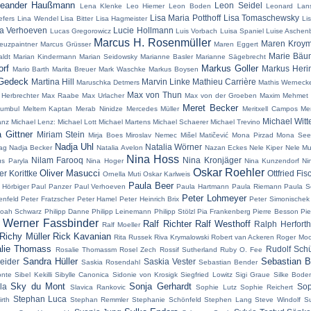
eander Haußmann
Leon Seidel
Lena Klenke
Leo Hiemer
Leon Boden
Leonard Lans
Lisa Maria Potthoff
Lisa Tomaschewsky
iefers
Lina Wendel
Lisa Bitter
Lisa Hagmeister
Lis
a Verhoeven
Lucie Hollmann
Lucas Gregorowicz
Luis Vorbach
Luisa Spaniel
Luise Aschen
Marcus H. Rosenmüller
Maren Kroy
euzpaintner
Marcus Grüsser
Maren Eggert
Marie Bäu
ldt
Marian Kindermann
Marian Seidowsky
Marianne Basler
Marianne Sägebrecht
orf
Markus Goller
Markus Heri
Mario Barth
Marita Breuer
Mark Waschke
Markus Boysen
 Gedeck
Martina Hill
Marvin Linke
Mathieu Carrière
Maruschka Detmers
Mathis Werneck
Max von Thun
Herbrechter
Max Raabe
Max Urlacher
Max von der Groeben
Maxim Mehmet
Meret Becker
umbul
Meltem Kaptan
Merab Ninidze
Mercedes Müller
Meritxell Campos
Me
Michael Witt
anz
Michael Lenz:
Michael Lott
Michael Martens
Michael Schaerer
Michael Trevino
a Gittner
Miriam Stein
Mirja Boes
Miroslav Nemec
Mišel Matičević
Mona Pirzad
Mona Seef
Nadja Uhl
Natalia Wörner
rag
Nadja Becker
Natalia Avelon
Nazan Eckes
Nele Kiper
Nele Mu
Nina Hoss
Nilam Farooq
Nina Kronjäger
us Paryla
Nina Hoger
Nina Kunzendorf
Ni
Oskar Roehler
Oliver Masucci
er Korittke
Ottfried Fis
Ornella Muti
Oskar Karlweis
Paula Beer
 Hörbiger
Paul Panzer
Paul Verhoeven
Paula Hartmann
Paula Riemann
Paula 
Peter Lohmeyer
enfeld
Peter Fratzscher
Peter Hamel
Peter Heinrich Brix
Peter Simonischek
 Noah Schwarz
Philipp Danne
Philipp Leinemann
Philipp Stölzl
Pia Frankenberg
Pierre Besson
Pie
 Werner Fassbinder
Ralf Richter
Ralf Westhoff
Ralph Herforth
Ralf Moeller
Richy Müller
Rick Kavanian
Rita Russek
Riva Krymalowski
Robert van Ackeren
Roger Moo
lie Thomass
Rudolf Sch
Rosalie Thomassm
Rosel Zech
Rossif Sutherland
Ruby O. Fee
Sandra Hüller
Sebastian B
eider
Saskia Vester
Saskia Rosendahl
Sebastian Bender
onte
Sibel Kekilli
Sibylle Canonica
Sidonie von Krosigk
Siegfried Lowitz
Sigi Graue
Silke Bode
Sky du Mont
Sonja Gerhardt
la
Sop
Slavica Rankovic
Sophie Lutz
Sophie Reichert
Stephan Luca
rth
Stephan Remmler
Stephanie Schönfeld
Stephen Lang
Steve Windolf
S