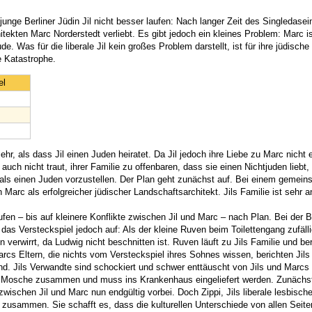
 junge Berliner Jüdin Jil nicht besser laufen: Nach langer Zeit des Singledasei
tekten Marc Norderstedt verliebt. Es gibt jedoch ein kleines Problem: Marc is
e. Was für die liberale Jil kein großes Problem darstellt, ist für ihre jüdische
e Katastrophe.
el
r, als dass Jil einen Juden heiratet. Da Jil jedoch ihre Liebe zu Marc nicht 
uch nicht traut, ihrer Familie zu offenbaren, dass sie einen Nichtjuden liebt,
e als einen Juden vorzustellen. Der Plan geht zunächst auf. Bei einem gemei
Marc als erfolgreicher jüdischer Landschaftsarchitekt. Jils Familie ist sehr 
en – bis auf kleinere Konflikte zwischen Jil und Marc – nach Plan. Bei der 
t das Versteckspiel jedoch auf: Als der kleine Ruven beim Toilettengang zufäll
n verwirrt, da Ludwig nicht beschnitten ist. Ruven läuft zu Jils Familie und ber
rcs Eltern, die nichts vom Versteckspiel ihres Sohnes wissen, berichten Jils 
nd. Jils Verwandte sind schockiert und schwer enttäuscht von Jils und Marcs
r Mosche zusammen und muss ins Krankenhaus eingeliefert werden. Zunächst
wischen Jil und Marc nun endgültig vorbei. Doch Zippi, Jils liberale lesbisch
r zusammen. Sie schafft es, dass die kulturellen Unterschiede von allen Seite