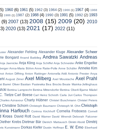
(5)
1960
(6)
1961
(5)
1967
(4)
1962
(3)
1964
(2)
1966
(1)
1968
5)
1988
(4)
1991
(5)
1993
1987
(2)
1990
(3)
1992
(2)
1986
(1)
2008
(15)
2009
(20)
6
(9)
2007
(13)
2010
2021
(17)
13)
2020
(13)
2022
(11)
Alexander Scheer
Alexander Fehling
Alexander Kluge
uster
Andrea Sawatzki
Andreas
ie Bongard
Anand Batbileg
Anja Kling
Anke Engelke
Anja Jaenicke
Anja Schiffel
Anja Schneider
Anneke Kim
berger
Anna-Maria Böhm
Anne Ratte-Polle
Anne Schäfer
not
Anton Diffring
Anton Rattinger
Antonella Attili
Antonio Prester
Anya
Axel Milberg
Axel Prahl
ehl
August Zirner
Axel Moustache
at
Barret Oliver
Bastian Pastewka
Bea Brocks
Beate Mainka-Jellinghaus
icki
Bettina Lamprecht
Bettina Mittendorfer
Bettina Oberli
Bjarne Mädel
C. Tietze
Carl Boese
Carl Heinz Schroth
Carla Juri
Carlos Thompson
Charly Hübner
Charles Aznavour
Christel Buschmann
Christel Peters
Christoph
r
Christine Schorn
Christoph Baumann
Christoph M. Ohrt
inna Harfouch
Cornelia Froboess
Corinna Kirchhoff
Cornell
d Kross
David Rott
David Warner
David Wnendt
Deborah Falconer
Diether Krebs
Dietmar Bär
Dimitrij
Dietrich Mattausch
Dimitri Abold
E. W. Emo
Dorkas Kiefer
ris Kunstmann
Dustin Hoffman
Eberhard