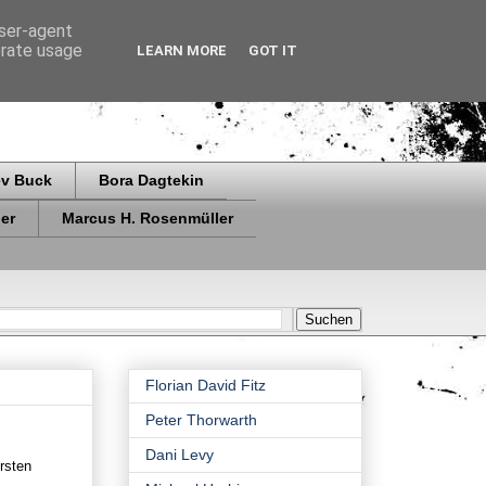
user-agent
erate usage
LEARN MORE
GOT IT
ev Buck
Bora Dagtekin
er
Marcus H. Rosenmüller
Florian David Fitz
Peter Thorwarth
Dani Levy
rsten