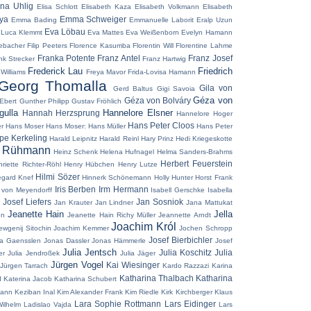
ena Uhlig
Elisa Schlott
Elisabeth Kaza
Elisabeth Volkmann
Elisabeth
aya
Emma Schweiger
Emma Bading
Emmanuelle Laborit
Eralp Uzun
Eva Löbau
 Luca Klemmt
Eva Mattes
Eva Weißenborn
Evelyn Hamann
ebacher
Filip Peeters
Florence Kasumba
Florentin Will
Florentine Lahme
Franka Potente
Franz Antel
Franz Josef
nk Strecker
Franz Hartwig
Frederick Lau
Friedrich
 Williams
Freya Mavor
Frida-Lovisa Hamann
Georg Thomalla
Gila von
Gerd Baltus
Gigi Savoia
Géza von
Géza von Bolváry
Ebert
Gunther Philipp
Gustav Fröhlich
ulla
Hannelore Elsner
Hannah Herzsprung
Hannelore Hoger
Hans Peter Cloos
r
Hans Moser
Hans Moser:
Hans Müller
Hans Peter
pe Kerkeling
Harald Leipnitz
Harald Reinl
Hary Prinz
Hedi Kriegeskotte
z Rühmann
Heinz Schenk
Helena Hufnagel
Helma Sanders-Brahms
Herbert Feuerstein
riette Richter-Röhl
Henry Hübchen
Henry Lutze
Hilmi Sözer
egard Knef
Hinnerk Schönemann
Holly Hunter
Horst Frank
Iris Berben
Irm Hermann
 von Meyendorff
Isabell Gerschke
Isabella
 Josef Liefers
Jan Sosniok
Jan Krauter
Jan Lindner
Jana Mattukat
Jeanette Hain
Jella
en
Jeanette Hain Richy Müller
Jeannette Arndt
Joachim Król
ewgenij Sitochin
Joachim Kemmer
Jochen Schropp
Josef Bierbichler
a Gaensslen
Jonas Dassler
Jonas Hämmerle
Josef
Julia Jentsch
Julia Koschitz
Julia
er
Julia Jendroßek
Julia Jäger
Jürgen Vogel
Kai Wiesinger
Jürgen Tarrach
Kardo Razzazi
Karina
Katharina Thalbach
Katharina
d
Katerina Jacob
Katharina Schubert
mann
Keziban Inal
Kim Alexander Frank
Kim Riedle
Kirk Kirchberger
Klaus
Lara Sophie Rottmann
Lars Eidinger
Wilhelm
Ladislao Vajda
Lars