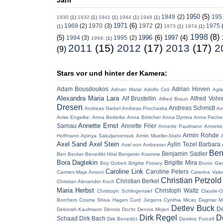
1950
(5)
1949
(2)
195
1930
(1)
1932
(1)
1941
(1)
1944
(1)
1948
(1)
1971
(6)
1969
(2)
1970
(3)
1972
(2)
1975
(1)
1973
(1)
1974
(1)
1998
(8)
(5)
1996
(6)
1997
(4)
1994
(3)
1995
(2)
1994:
(1)
2011
(15)
2012
(17)
2013
(17)
2
(9)
Stars vor und hinter der Kamera:
Adam Bousdoukos
Adrian Hoven
Adnan Maral
Adolfo Celi
Agla
Alexandra Maria Lara
Alf Brustellin
Alfred Vohr
Alfred Braun
Dresen
Andreas Schmidt
Andreas Giebel
Andreas Prochaska
An
Anke Engelke:
Anna Bederke
Anna Böttcher
Anna Dymna
Anna Fische
Annette Ernst
Sarnau
Annette Frier
Annette Paulmann
Annette
Armin Rohde
Hoffmann
Apinya Sakuljaroensuk
Armin Mueller-Stahl
Axel Sand
Axel Stein
Aylin Tezel
Barbara 
Axel von Ambesser
Ben
Benjamin Sadler
Ben Becker
Benedikt Hösl
Benjamin Kramme
Bora Dagtekin
Brigitte Mira
Boy Gobert
Brigitte Fossey
Bruno Ga
Caroline Link
Caroline Peters
Carmen-Maja Antoni
Caterina Vale
Christian Petzold
Christian Berkel
Christian Alexander Koch
Maria Herbst
Christoph Waltz
Christoph Schlingensief
Claude-O
Borchers
Cosma Shiva Hagen
Curd Jürgens
Cynthia Micas
Dagmar M
Detlev Buck
De
Deborah Kaufmann
Dennis Docht
Dennis Mojen
Dirk Regel
D
Schaad
Dirk Bach
Dirk Benedict
Dominic Purcell