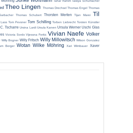
Sönke Wortmann
 Möhring
Tahar Rahim
Taisiya Schumacher
Theo Lingen
ied
Thomas Drechsel
Thomas Engel
Thomas
Til
Thorsten Merten
arbacher
Thomas Schubert
Tijan Marei
Tom Schilling
 Lass
Tom Pevsner
Torben Liebrecht
Torsten Künstler
 C. Tscharre
Ursula Werner
Uschi Glas
Ursina Lardi
Ursula Karven
Vivian Naefe
Volker
res
Victoria Sordo
Vijessna Ferkic
Willy Millowitsch
Willy Fritsch
y
Willy Bogner
Wilson Gonzalez
Wotan Wilke Möhring
Xaver
ram Berger
Xari Wimbauer