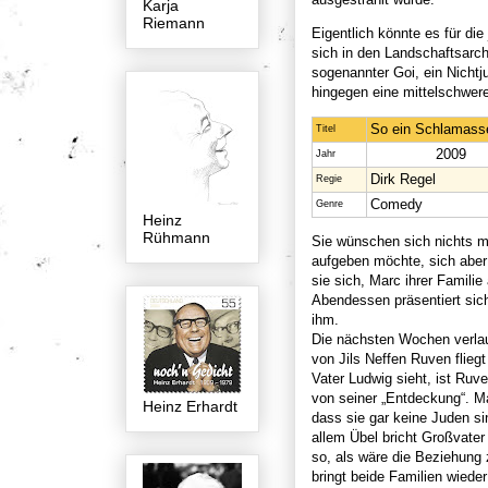
Karja
Riemann
Eigentlich könnte es für die
sich in den Landschaftsarchi
sogenannter Goi, ein Nichtjud
hingegen eine mittelschwer
So ein Schlamass
Titel
2009
Jahr
Dirk Regel
Regie
Comedy
Genre
Heinz
Rühmann
Sie wünschen sich nichts meh
aufgeben möchte, sich aber a
sie sich, Marc ihrer Famili
Abendessen präsentiert sich 
ihm.
Die nächsten Wochen verlauf
von Jils Neffen Ruven flieg
Vater Ludwig sieht, ist Ruve
von seiner „Entdeckung“. Ma
Heinz Erhardt
dass sie gar keine Juden si
allem Übel bricht Großvate
so, als wäre die Beziehung z
bringt beide Familien wiede