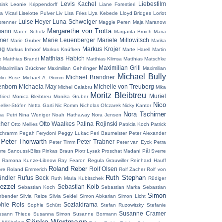
Levis Kachel
Liebesfilm
ink
Leonie Krippendorff
Liane Forestieri
a Vicari
Liselotte Pulver
Liv Lisa Fries
Liya Kebede
Lloyd Bridges
Loriot
Luise Heyer
Luna Schweiger
brenner
Maggie Peren
Maja Maranow
Margarethe von Trotta
mann
Maren Scholz
Margarita Broich
Maria
mer
Marie Leuenberger
Mariele Millowitsch
Marie Gruber
Marika
ng
Markus Krojer
Markus Imhoof
Markus Knüfken
Marte Harell
Martin
Matthias Habich
e
Matthias Brandt
Matthias Klimsa
Matthias Matschke
Maximilian Grill
Maximilian Brückner
Maximilian Gehrlinger
Maximilian
Michael Bully
Michael Brandner
rlin Rose
Michael A. Grimm
enborn
Michaela May
Michelle von Treuberg
Michel Galabru
Mika
Moritz Bleibtreu
Muriel
ried
Monica Bleibtreu
Monika Gruber
Nico
eller-Stöfen
Netta Garti
Nic Romm
Nicholas Ofczarek
Nicky Kantor
Nora Tschirner
na Petri
Nina Weniger
Noah Hathaway
Nora Jensen
cher
Otto Waalkes
Palina Rojinski
Otto Mellies
Patricia Koch
Patrick
Schramm
Pegah Ferydoni
Peggy Lukac
Peri Baumeister
Peter Alexander
Peter Thorwarth
Peter Trabner
Peter Timm
Peter van Eyck
Petra
rre Sanoussi-Bliss
Pinkas Braun
Piotr Łysak
Proschat Madani
Pål Sverre
Ramona Kunze-Libnow
Ray Fearon
Regula Grauwiller
Reinhard Hauff
Roland Reber
Rolf Olsen
re
Roland Emmerich
Rolf Zacher
Rolf von
Ruth Stephan
ündler
Rufus Beck
Ruth Maria Kubitschek
Rüdiger
ezzel
Sebastian Kolb
Sebastian Koch
Sebastian Marka
Sebastian
Simon
nbender
Silvia Reize
Silvia Seidel
Simon Abkarian
Simon Licht
hie Rois
Sozialdrama
Sophie Schütt
Stefan Ruzowitzky
Stefanie
Susanne Cramer
usann Thiede
Susanna Simon
Susanne Bormann