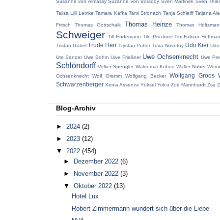
Susanne von Almassy
Suzanne von Borsody
Sven Martinek
Sven Thi
Talisa Lilli Lemke
Tamara Kafka
Tami Stronach
Tanja Schleiff
Tatjana Al
Thomas Heinze
Fritsch
Thomas Gottschalk
Thomas Holtzman
Schweiger
Till Endemann
Tilo Prückner
Tim-Fabian Hoffma
Trude Herr
Udo Kier
Tristan Göbel
Trystan Pütter
Tuva Novotny
Udo
Uwe Ochsenknecht
Ute Sander
Uwe Bohm
Uwe Frießner
Uwe Pre
Schlöndorff
Volker Spengler
Waldemar Kobus
Walter Nuber
Wern
Wolfgang Groos
Ochsenknecht
Wolf Gremm
Wolfgang Becker
Schwarzenberger
Xenia Assenza
Yüksel Yolcu
Zoë Mannhardt
Zsá Z
Blog-Archiv
►
2024
(2)
►
2023
(12)
▼
2022
(454)
►
Dezember 2022
(6)
►
November 2022
(3)
▼
Oktober 2022
(13)
Hotel Lux
Robert Zimmermann wundert sich über die Liebe