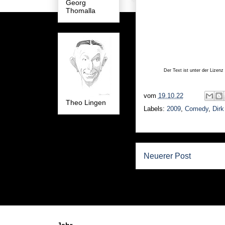
Georg
Thomalla
Der Text ist unter der Lizenz
vom
19.10.22
Theo Lingen
Labels:
2009
,
Comedy
,
Dirk
Neuerer Post
Jahr