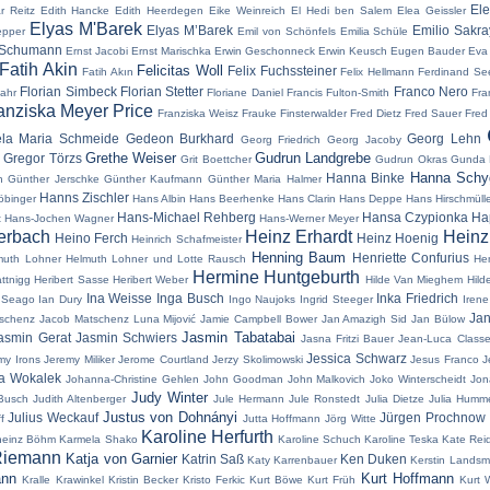
El
r Reitz
Edith Hancke
Edith Heerdegen
Eike Weinreich
El Hedi ben Salem
Elea Geissler
Elyas M'Barek
Elyas M’Barek
Emilio Sakr
epper
Emil von Schönfels
Emilia Schüle
 Schumann
Ernst Jacobi
Ernst Marischka
Erwin Geschonneck
Erwin Keusch
Eugen Bauder
Eva
Fatih Akin
Felicitas Woll
Felix Fuchssteiner
Fatih Akın
Felix Hellmann
Ferdinand Se
Florian Simbeck
Florian Stetter
Franco Nero
Jahr
Floriane Daniel
Francis Fulton-Smith
Fra
anziska Meyer Price
Franziska Weisz
Frauke Finsterwalder
Fred Dietz
Fred Sauer
Fred
ela Maria Schmeide
Gedeon Burkhard
Georg Lehn
Georg Friedrich
Georg Jacoby
Grethe Weiser
Gudrun Landgrebe
Gregor Törzs
n
Grit Boettcher
Gudrun Okras
Gunda 
Hanna Schyg
Hanna Binke
h
Günther Jerschke
Günther Kaufmann
Günther Maria Halmer
Hanns Zischler
öbinger
Hans Albin
Hans Beerhenke
Hans Clarin
Hans Deppe
Hans Hirschmülle
Hans-Michael Rehberg
Hansa Czypionka
Ha
t
Hans-Jochen Wagner
Hans-Werner Meyer
erbach
Heinz Erhardt
Hein
Heino Ferch
Heinz Hoenig
Heinrich Schafmeister
Henning Baum
Henriette Confurius
muth Lohner
Helmuth Lohner und Lotte Rausch
Hen
Hermine Huntgeburth
attnigg
Heribert Sasse
Heribert Weber
Hilde Van Mieghem
Hild
Ina Weisse
Inga Busch
Inka Friedrich
 Seago
Ian Dury
Ingo Naujoks
Ingrid Steeger
Irene
Jan
schenz
Jacob Matschenz Luna Mijović
Jamie Campbell Bower
Jan Amazigh Sid
Jan Bülow
Jasmin Tabatabai
asmin Gerat
Jasmin Schwiers
Jasna Fritzi Bauer
Jean-Luca Class
Jessica Schwarz
my Irons
Jeremy Miliker
Jerome Courtland
Jerzy Skolimowski
Jesus Franco
J
a Wokalek
Johanna-Christine Gehlen
John Goodman
John Malkovich
Joko Winterscheidt
Jon
Judy Winter
Busch
Judith Altenberger
Jule Hermann
Jule Ronstedt
Julia Dietze
Julia Humm
Justus von Dohnányi
Julius Weckauf
Jürgen Prochnow
f
Jutta Hoffmann
Jörg Witte
Karoline Herfurth
heinz Böhm
Karmela Shako
Karoline Schuch
Karoline Teska
Kate Rei
Riemann
Katja von Garnier
Katrin Saß
Ken Duken
Katy Karrenbauer
Kerstin Lands
ann
Kurt Hoffmann
Kralle Krawinkel
Kristin Becker
Kristo Ferkic
Kurt Böwe
Kurt Früh
Kurt 