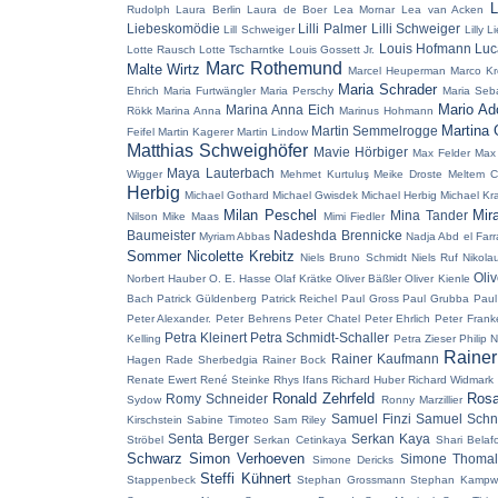
L
Rudolph
Laura Berlin
Laura de Boer
Lea Mornar
Lea van Acken
Liebeskomödie
Lilli Palmer
Lilli Schweiger
Lill Schweiger
Lilly L
Louis Hofmann
Luc
Lotte Rausch
Lotte Tscharntke
Louis Gossett Jr.
Marc Rothemund
Malte Wirtz
Marcel Heuperman
Marco Kr
Maria Schrader
Ehrich
Maria Furtwängler
Maria Perschy
Maria Seba
Mario Ad
Marina Anna Eich
Rökk
Marina Anna
Marinus Hohmann
Martina
Martin Semmelrogge
Feifel
Martin Kagerer
Martin Lindow
Matthias Schweighöfer
Mavie Hörbiger
Max Felder
Max 
Maya Lauterbach
Wigger
Mehmet Kurtuluş
Meike Droste
Meltem C
Herbig
Michael Gothard
Michael Gwisdek
Michael Herbig
Michael Kr
Milan Peschel
Mir
Mina Tander
Nilson
Mike Maas
Mimi Fiedler
Baumeister
Nadeshda Brennicke
Myriam Abbas
Nadja Abd el Far
Sommer
Nicolette Krebitz
Niels Bruno Schmidt
Niels Ruf
Nikola
Oliv
Norbert Hauber
O. E. Hasse
Olaf Krätke
Oliver Bäßler
Oliver Kienle
Bach
Patrick Güldenberg
Patrick Reichel
Paul Gross
Paul Grubba
Paul
Peter Alexander.
Peter Behrens
Peter Chatel
Peter Ehrlich
Peter Frank
Petra Kleinert
Petra Schmidt-Schaller
Kelling
Petra Zieser
Philip
Rainer
Rainer Kaufmann
Hagen
Rade Sherbedgia
Rainer Bock
Renate Ewert
René Steinke
Rhys Ifans
Richard Huber
Richard Widmark
Ronald Zehrfeld
Rosa
Romy Schneider
Sydow
Ronny Marzillier
Samuel Finzi
Samuel Schn
Kirschstein
Sabine Timoteo
Sam Riley
Senta Berger
Serkan Kaya
Ströbel
Serkan Cetinkaya
Shari Belaf
Schwarz
Simon Verhoeven
Simone Thomal
Simone Dericks
Steffi Kühnert
Stappenbeck
Stephan Grossmann
Stephan Kampwi