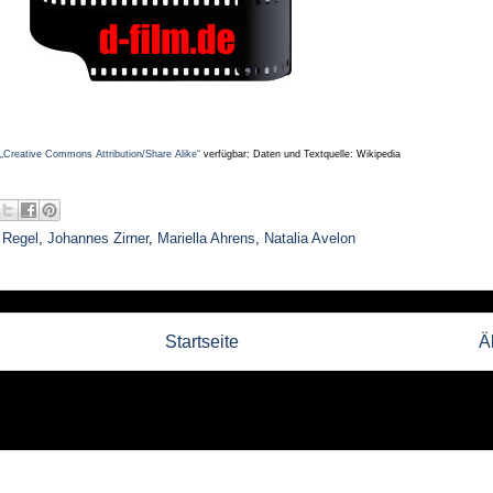
„Creative Commons Attribution/Share Alike“
verfügbar; Daten und Textquelle: Wikipedia
 Regel
,
Johannes Zirner
,
Mariella Ahrens
,
Natalia Avelon
Startseite
Ä