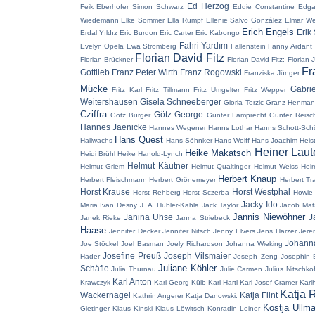
Ed Herzog
Feik
Eberhofer Simon Schwarz
Eddie Constantine
Edga
Wiedemann
Elke Sommer
Ella Rumpf
Ellenie Salvo González
Elmar W
Erich Engels
Erik
Erdal Yıldız
Eric Burdon
Eric Carter
Eric Kabongo
Fahri Yardım
Evelyn Opela
Ewa Strömberg
Fallenstein
Fanny Ardant
Florian David Fitz
Florian Brückner
Florian David Fitz:
Florian 
Fr
Gottlieb
Franz Peter Wirth
Franz Rogowski
Franziska Jünger
Mücke
Gabri
Fritz Karl
Fritz Tillmann
Fritz Umgelter
Fritz Wepper
Weitershausen
Gisela Schneeberger
Gloria Terzic
Granz Henma
Cziffra
Götz George
Götz Burger
Günter Lamprecht
Günter Reisc
Hannes Jaenicke
Hannes Wegener
Hanns Lothar
Hanns Schott-Sch
Hans Quest
Hallwachs
Hans Söhnker
Hans Wolff
Hans-Joachim Heis
Heiner Laut
Heike Makatsch
Heidi Brühl
Heike Hanold-Lynch
Helmut Käutner
Helmut Griem
Helmut Qualtinger
Helmut Weiss
Hel
Herbert Knaup
Herbert Fleischmann
Herbert Grönemeyer
Herbert Tr
Horst Krause
Horst Westphal
Horst Rehberg
Horst Sczerba
Howie
Jacky Ido
Maria
Ivan Desny
J. A. Hübler-Kahla
Jack Taylor
Jacob Mat
Jannis Niewöhner
Janina Uhse
J
Janek Rieke
Janna Striebeck
Haase
Jennifer Decker
Jennifer Nitsch
Jenny Elvers
Jens Harzer
Jere
Johann
Joe Stöckel
Joel Basman
Joely Richardson
Johanna Wieking
Josefine Preuß
Joseph Vilsmaier
Hader
Joseph Zeng
Josephin 
Juliane Köhler
Schäfle
Julia Thurnau
Julie Carmen
Julius Nitschkof
Karl Anton
Krawczyk
Karl Georg Külb
Karl Hartl
Karl-Josef Cramer
Karl
Katja 
Wackernagel
Katja Flint
Kathrin Angerer
Katja Danowski:
Kostja Ullm
Gietinger
Klaus Kinski
Klaus Löwitsch
Konradin Leiner