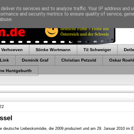
deliver its services and to analyze traffic. Your IP address and 
formance and security metrics to ensure quality of service, gen
abuse.
 Verhoeven
Sönke Wortmann
Til Schweiger
Detl
 Link
Dominik Graf
Christian Petzold
Oskar Roehl
ne Huntgeburth
22
ssel
ine deutsche Liebeskomödie, die 2009 produziert und am 29. Januar 2010 im E