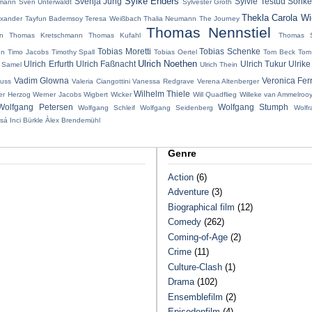
Sylke Enders
Svenja Jung
Sylvie Testud
Sönke
emann
Sven Unterwaldt
Sylvester Groth
Thekla Carola W
exander
Tayfun Bademsoy
Teresa Weißbach
Thalia Neumann
The Journey
Thomas Nennstiel
n
Thomas Kretschmann
Thomas Kufahl
Thomas S
Tobias Moretti
Tobias Schenke
nn
Timo Jacobs
Timothy Spall
Tobias Oertel
Tom Beck
Tom
Ulrich Noethen
Ulrich Erfurth
Ulrich Faßnacht
Ulrich Tukur
Ulrike
 Samel
Ulrich Thein
Vadim Glowna
Veronica Fer
uss
Valeria Ciangottini
Vanessa Redgrave
Verena Altenberger
Wilhelm Thiele
er Herzog
Werner Jacobs
Wigbert Wicker
Will Quadflieg
Willeke van Ammelroo
Wolfgang Petersen
Wolfgang Stumph
Wolfgang Schleif
Wolfgang Seidenberg
Wolf
sá Inci Bürkle
Àlex Brendemühl
Genre
Action
(6)
Adventure
(3)
Biographical film
(12)
Comedy
(262)
Coming-of-Age
(2)
Crime
(11)
Culture-Clash
(1)
Drama
(102)
Ensemblefilm
(2)
Episodenfilm
(4)