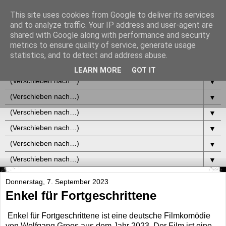
This site uses cookies from Google to deliver its services
and to analyze traffic. Your IP address and user-agent are
shared with Google along with performance and security
metrics to ensure quality of service, generate usage
statistics, and to detect and address abuse.
▼
LEARN MORE
GOT IT
▼
▼
▼
▼
▼
▼
Donnerstag, 7. September 2023
Enkel für Fortgeschrittene
Enkel für Fortgeschrittene ist eine deutsche Filmkomödie
von Wolfgang Groos aus dem Jahr 2023. Der Film ist eine