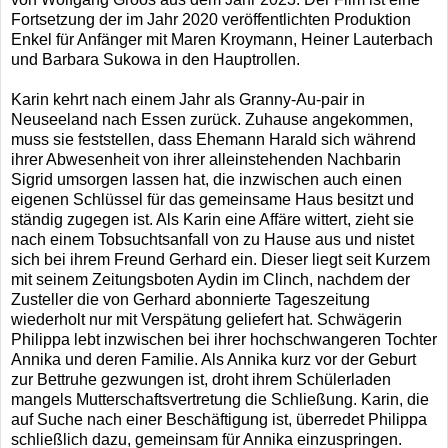
Fortsetzung der im Jahr 2020 veröffentlichten Produktion
Enkel für Anfänger mit Maren Kroymann, Heiner Lauterbach
und Barbara Sukowa in den Hauptrollen.
Karin kehrt nach einem Jahr als Granny-Au-pair in
Neuseeland nach Essen zurück. Zuhause angekommen,
muss sie feststellen, dass Ehemann Harald sich während
ihrer Abwesenheit von ihrer alleinstehenden Nachbarin
Sigrid umsorgen lassen hat, die inzwischen auch einen
eigenen Schlüssel für das gemeinsame Haus besitzt und
ständig zugegen ist. Als Karin eine Affäre wittert, zieht sie
nach einem Tobsuchtsanfall von zu Hause aus und nistet
sich bei ihrem Freund Gerhard ein. Dieser liegt seit Kurzem
mit seinem Zeitungsboten Aydin im Clinch, nachdem der
Zusteller die von Gerhard abonnierte Tageszeitung
wiederholt nur mit Verspätung geliefert hat. Schwägerin
Philippa lebt inzwischen bei ihrer hochschwangeren Tochter
Annika und deren Familie. Als Annika kurz vor der Geburt
zur Bettruhe gezwungen ist, droht ihrem Schülerladen
mangels Mutterschaftsvertretung die Schließung. Karin, die
auf Suche nach einer Beschäftigung ist, überredet Philippa
schließlich dazu, gemeinsam für Annika einzuspringen.